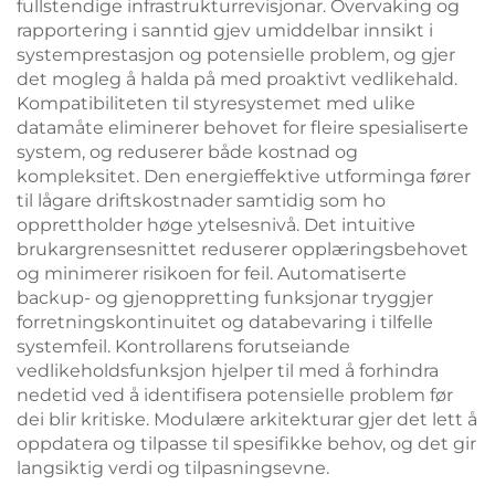
fullstendige infrastrukturrevisjonar. Overvaking og
rapportering i sanntid gjev umiddelbar innsikt i
systemprestasjon og potensielle problem, og gjer
det mogleg å halda på med proaktivt vedlikehald.
Kompatibiliteten til styresystemet med ulike
datamåte eliminerer behovet for fleire spesialiserte
system, og reduserer både kostnad og
kompleksitet. Den energieffektive utforminga fører
til lågare driftskostnader samtidig som ho
opprettholder høge ytelsesnivå. Det intuitive
brukargrensesnittet reduserer opplæringsbehovet
og minimerer risikoen for feil. Automatiserte
backup- og gjenoppretting funksjonar tryggjer
forretningskontinuitet og databevaring i tilfelle
systemfeil. Kontrollarens forutseiande
vedlikeholdsfunksjon hjelper til med å forhindra
nedetid ved å identifisera potensielle problem før
dei blir kritiske. Modulære arkitekturar gjer det lett å
oppdatera og tilpasse til spesifikke behov, og det gir
langsiktig verdi og tilpasningsevne.