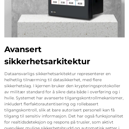
Avansert
sikkerhetsarkitektur
Dataansvarligs sikkerhetsarkitektur representerer en
helhetlig tilnærming til datasikkerhet, med flere
sikkerhetslag. I kjernen bruker den krypteringsprotokoller
av militær standard for å sikre data både i overføring og i
hvile. Systemet har avanserte tilgangskontrollmekanismer,
inkludert flerfaktorautentisering og rollebasert
tilgangskontroll, slik at bare autorisert personell kan få
tilgang til sensitiv informasjon. Det har også funksjonalitet
for realtidsdeteksjon og respons på trusler, som aktivt
overvåker mulige sikkerhetsbrudd og automatisk setter i