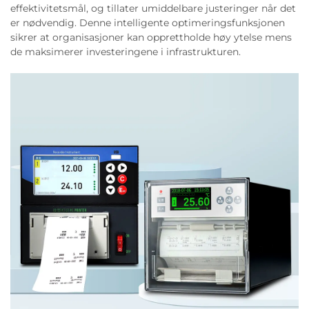
effektivitetsmål, og tillater umiddelbare justeringer når det
er nødvendig. Denne intelligente optimeringsfunksjonen
sikrer at organisasjoner kan opprettholde høy ytelse mens
de maksimerer investeringene i infrastrukturen.