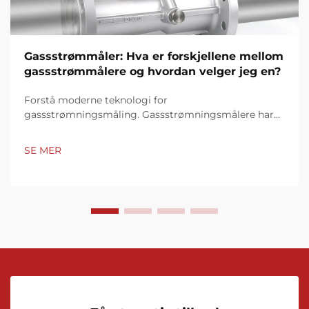
Gassstrømmåler: Hva er forskjellene mellom
gassstrømmålere og hvordan velger jeg en?
Forstå moderne teknologi for
gassstrømningsmåling. Gassstrømningsmålere har
blitt essensielle instrumenter i mange industrier, fra
produksjon og kjemisk behandling til distribusjon av
SE MER
naturgass og miljøovervåkning. Disse sofistikerte
enhetene...