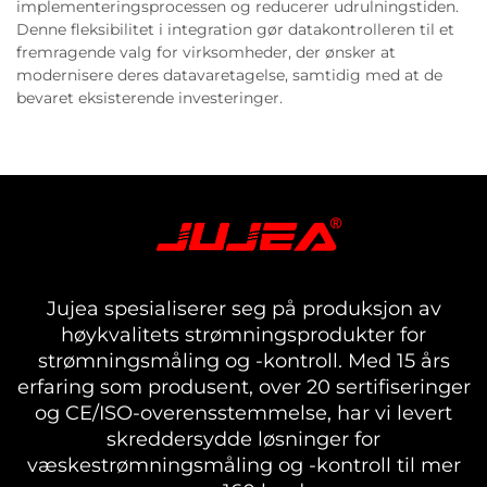
implementeringsprocessen og reducerer udrulningstiden.
Denne fleksibilitet i integration gør datakontrolleren til et
fremragende valg for virksomheder, der ønsker at
modernisere deres datavaretagelse, samtidig med at de
bevaret eksisterende investeringer.
Jujea spesialiserer seg på produksjon av
høykvalitets strømningsprodukter for
strømningsmåling og -kontroll. Med 15 års
erfaring som produsent, over 20 sertifiseringer
og CE/ISO-overensstemmelse, har vi levert
skreddersydde løsninger for
væskestrømningsmåling og -kontroll til mer