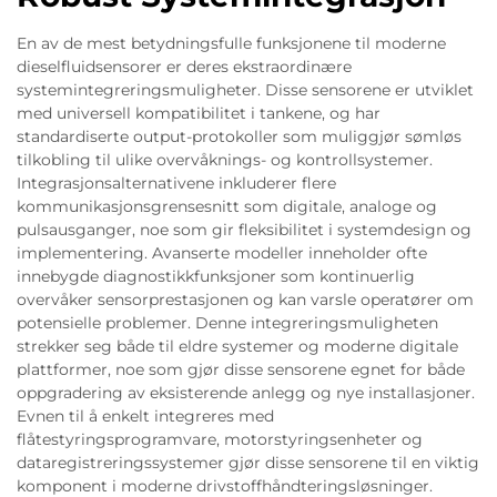
En av de mest betydningsfulle funksjonene til moderne
dieselfluidsensorer er deres ekstraordinære
systemintegreringsmuligheter. Disse sensorene er utviklet
med universell kompatibilitet i tankene, og har
standardiserte output-protokoller som muliggjør sømløs
tilkobling til ulike overvåknings- og kontrollsystemer.
Integrasjonsalternativene inkluderer flere
kommunikasjonsgrensesnitt som digitale, analoge og
pulsausganger, noe som gir fleksibilitet i systemdesign og
implementering. Avanserte modeller inneholder ofte
innebygde diagnostikkfunksjoner som kontinuerlig
overvåker sensorprestasjonen og kan varsle operatører om
potensielle problemer. Denne integreringsmuligheten
strekker seg både til eldre systemer og moderne digitale
plattformer, noe som gjør disse sensorene egnet for både
oppgradering av eksisterende anlegg og nye installasjoner.
Evnen til å enkelt integreres med
flåtestyringsprogramvare, motorstyringsenheter og
dataregistreringssystemer gjør disse sensorene til en viktig
komponent i moderne drivstoffhåndteringsløsninger.