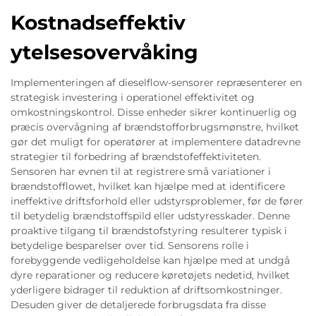
Kostnadseffektiv
ytelsesovervåking
Implementeringen af dieselflow-sensorer repræsenterer en
strategisk investering i operationel effektivitet og
omkostningskontrol. Disse enheder sikrer kontinuerlig og
præcis overvågning af brændstofforbrugsmønstre, hvilket
gør det muligt for operatører at implementere datadrevne
strategier til forbedring af brændstofeffektiviteten.
Sensoren har evnen til at registrere små variationer i
brændstofflowet, hvilket kan hjælpe med at identificere
ineffektive driftsforhold eller udstyrsproblemer, før de fører
til betydelig brændstoffspild eller udstyresskader. Denne
proaktive tilgang til brændstofstyring resulterer typisk i
betydelige besparelser over tid. Sensorens rolle i
forebyggende vedligeholdelse kan hjælpe med at undgå
dyre reparationer og reducere køretøjets nedetid, hvilket
yderligere bidrager til reduktion af driftsomkostninger.
Desuden giver de detaljerede forbrugsdata fra disse