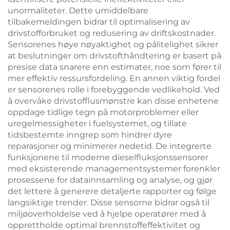
unormaliteter. Dette umiddelbare
tilbakemeldingen bidrar til optimalisering av
drivstofforbruket og redusering av driftskostnader.
Sensorenes høye nøyaktighet og pålitelighet sikrer
at beslutninger om drivstofthåndtering er basert på
presise data snarere enn estimater, noe som fører til
mer effektiv ressursfordeling. En annen viktig fordel
er sensorenes rolle i forebyggende vedlikehold. Ved
å overvåke drivstofflusmønstre kan disse enhetene
oppdage tidlige tegn på motorproblemer eller
uregelmessigheter i fuelsystemet, og tillate
tidsbestemte inngrep som hindrer dyre
reparasjoner og minimerer nedetid. De integrerte
funksjonene til moderne dieselfluksjonssensorer
med eksisterende managementsystemer forenkler
prosessene for datainnsamling og analyse, og gjør
det lettere å generere detaljerte rapporter og følge
langsiktige trender. Disse sensorne bidrar også til
miljøoverholdelse ved å hjelpe operatører med å
opprettholde optimal brennstoffeffektivitet og