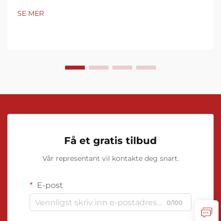
produksjon og kjemisk behandling til distribusjon av
SE MER
naturgass og miljøovervåkning. Disse sofistikerte
enhetene...
Få et gratis tilbud
Vår representant vil kontakte deg snart.
E-post
0/100