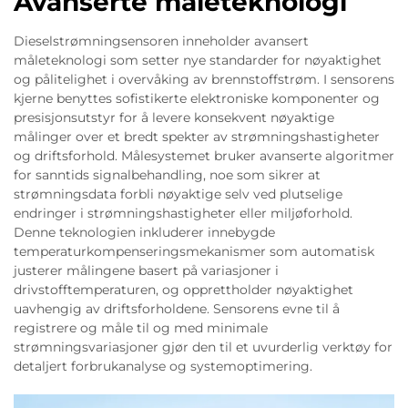
Avanserte måleteknologi
Dieselstrømningsensoren inneholder avansert
måleteknologi som setter nye standarder for nøyaktighet
og pålitelighet i overvåking av brennstoffstrøm. I sensorens
kjerne benyttes sofistikerte elektroniske komponenter og
presisjonsutstyr for å levere konsekvent nøyaktige
målinger over et bredt spekter av strømningshastigheter
og driftsforhold. Målesystemet bruker avanserte algoritmer
for sanntids signalbehandling, noe som sikrer at
strømningsdata forbli nøyaktige selv ved plutselige
endringer i strømningshastigheter eller miljøforhold.
Denne teknologien inkluderer innebygde
temperaturkompenseringsmekanismer som automatisk
justerer målingene basert på variasjoner i
drivstofftemperaturen, og opprettholder nøyaktighet
uavhengig av driftsforholdene. Sensorens evne til å
registrere og måle til og med minimale
strømningsvariasjoner gjør den til et uvurderlig verktøy for
detaljert forbrukanalyse og systemoptimering.