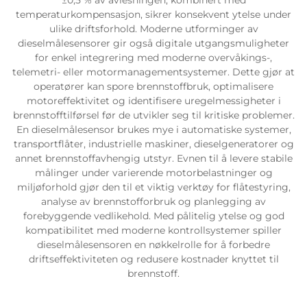
±0,5 % av avlesningen, kombinert med
temperaturkompensasjon, sikrer konsekvent ytelse under
ulike driftsforhold. Moderne utforminger av
dieselmålesensorer gir også digitale utgangsmuligheter
for enkel integrering med moderne overvåkings-,
telemetri- eller motormanagementsystemer. Dette gjør at
operatører kan spore brennstoffbruk, optimalisere
motoreffektivitet og identifisere uregelmessigheter i
brennstofftilførsel før de utvikler seg til kritiske problemer.
En dieselmålesensor brukes mye i automatiske systemer,
transportflåter, industrielle maskiner, dieselgeneratorer og
annet brennstoffavhengig utstyr. Evnen til å levere stabile
målinger under varierende motorbelastninger og
miljøforhold gjør den til et viktig verktøy for flåtestyring,
analyse av brennstofforbruk og planlegging av
forebyggende vedlikehold. Med pålitelig ytelse og god
kompatibilitet med moderne kontrollsystemer spiller
dieselmålesensoren en nøkkelrolle for å forbedre
driftseffektiviteten og redusere kostnader knyttet til
brennstoff.