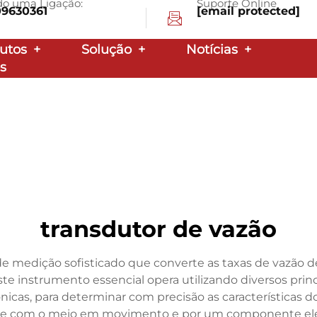
ndo uma Ligação:
Suporte Online
09630361
[email protected]
utos
+
Solução
+
Notícias
+
s
transdutor de vazão
 medição sofisticado que converte as taxas de vazão de 
e instrumento essencial opera utilizando diversos princípi
nicas, para determinar com precisão as características d
te com o meio em movimento e por um componente elet