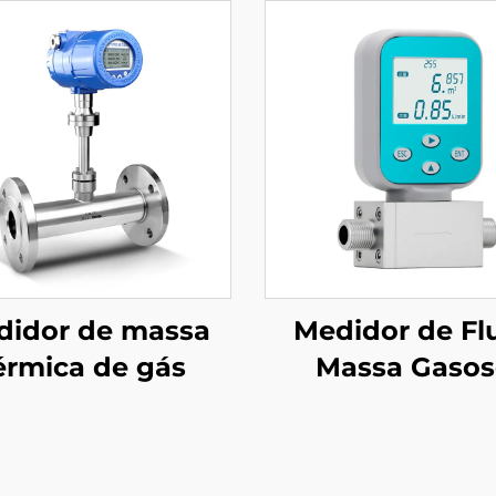
didor de massa
Medidor de Fl
érmica de gás
Massa Gaso
Microterma