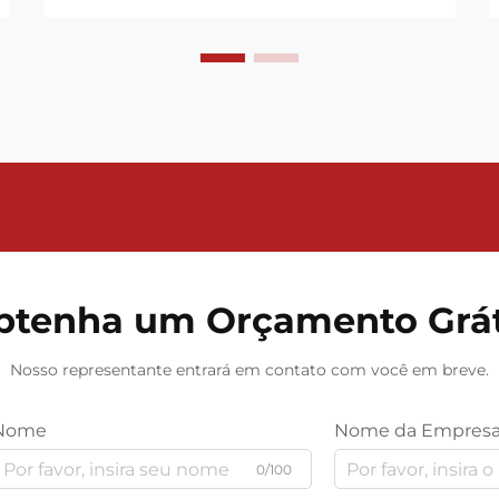
essencial para manter a eficiência, o
controle de qualidade e a
conformidade regulamentar. Os
medidores de vazão mássica
térmicos de gás têm...
btenha um Orçamento Grát
Nosso representante entrará em contato com você em breve.
Nome
Nome da Empres
0/100