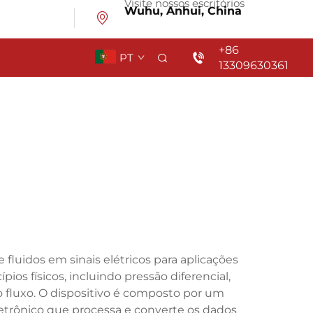
Visite nossos escritórios
Wuhu, Anhui, China
+86
PT
13309630361
fluidos em sinais elétricos para aplicações
os físicos, incluindo pressão diferencial,
o fluxo. O dispositivo é composto por um
rônico que processa e converte os dados