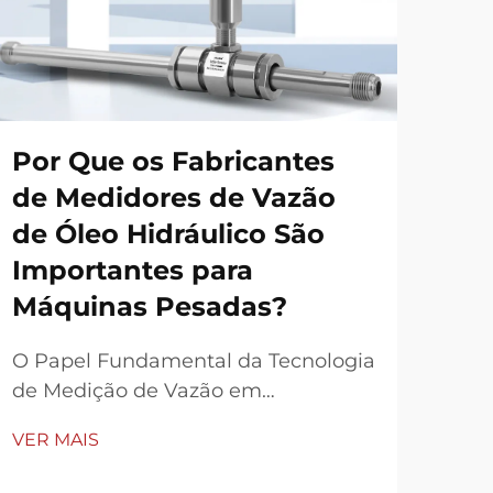
Por Que os Fabricantes
Qu
de Medidores de Vazão
Fa
de Óleo Hidráulico São
Es
Importantes para
de
Máquinas Pesadas?
Ra
O Papel Fundamental da Tecnologia
Fato
de Medição de Vazão em
Parc
Equipamentos Industriais Modernos
Esc
VER MAIS
VER
No cenário em constante evolução
nec
de máquinas pesadas e
por 