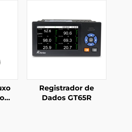
uxo
Registrador de
so
Dados GT65R
l