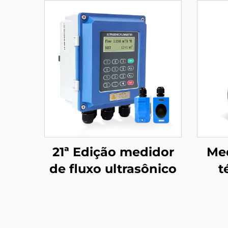
21ª Edição medidor
Me
de fluxo ultrasônico
t