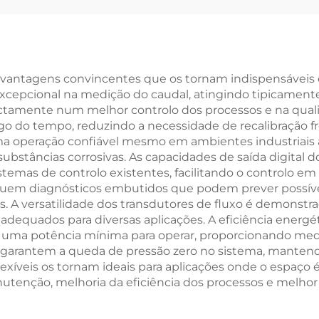
 vantagens convincentes que os tornam indispensáveis 
cepcional na medição do caudal, atingindo tipicamente 
ectamente num melhor controlo dos processos e na quali
go do tempo, reduzindo a necessidade de recalibração 
a operação confiável mesmo em ambientes industriais
ubstâncias corrosivas. As capacidades de saída digital 
temas de controlo existentes, facilitando o controlo em
cluem diagnósticos embutidos que podem prever possíve
s. A versatilidade dos transdutores de fluxo é demonstr
os adequados para diversas aplicações. A eficiência ene
uma potência mínima para operar, proporcionando medi
garantem a queda de pressão zero no sistema, mantendo 
exíveis os tornam ideais para aplicações onde o espaço é
utenção, melhoria da eficiência dos processos e melhor