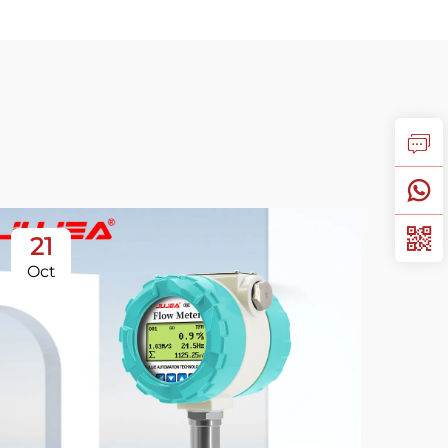
21
2
Oct
Oc