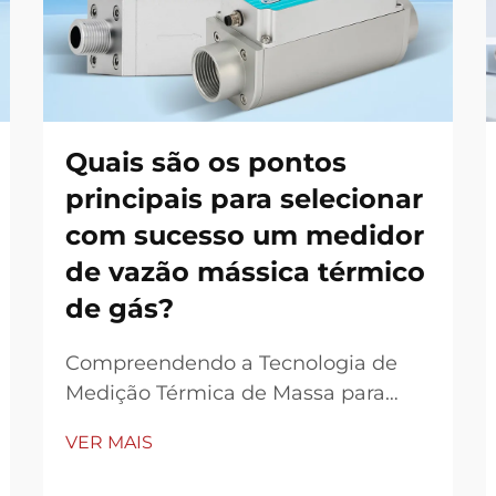
Quais são os pontos
principais para selecionar
com sucesso um medidor
de vazão mássica térmico
de gás?
Compreendendo a Tecnologia de
Medição Térmica de Massa para
Medição Precisa de Gases Em
VER MAIS
processos industriais modernos, a
medição precisa do fluxo de gás é