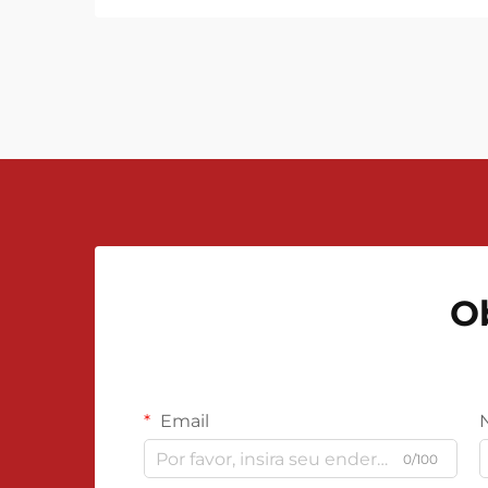
inúmeros processos industriais,
sendo o medidor de vazão de
líquidos uma ferramenta
indispensável em diversas
aplicações. Desde precis...
O
Email
0/100