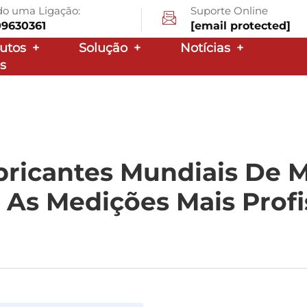
ndo uma Ligação:
Suporte Online
09630361
[email protected]
utos
+
Solução
+
Notícias
+
s
bricantes Mundiais De 
As Medições Mais Profi