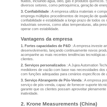
fluidos, incluindo água, óleo, gás e produtos químicos
diversos setores, como petroquímica, geração de energ
3. Confiabilidade
: A empresa utiliza materiais e comp
emprega múltiplos procedimentos de inspeção de qualid
confiabilidade e estabilidade a longo prazo de todos
industriais severos, como altas temperaturas, alta pr
operar com estabilidade.
Vantagens da empresa
1. Fortes capacidades de P&D
: A empresa investe a
desenvolvimento, lançando continuamente novos produt
acompanhe as mais recentes tendências tecnológicas
clientes.
2. Serviços personalizados
: A Jujea Automation Tech
medidores de vazão com base nas necessidades dos cli
com funções adequadas para cenários específicos de a
3. Serviço Abrangente de Pós-Venda
: A empresa pos
serviço de pós-venda, capaz de fornecer suporte técni
garante que os clientes possam aproveitar plenament
inatividade.
2. Krone Measurements (China)