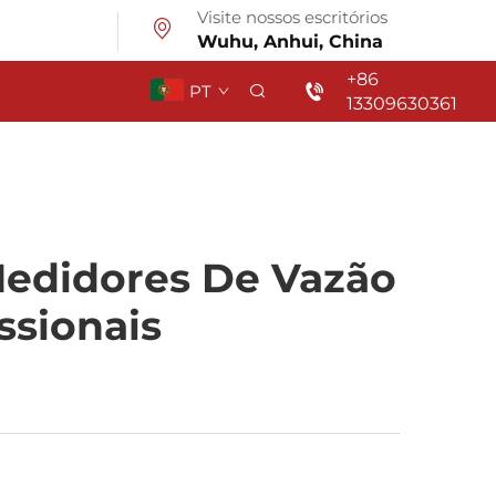
Visite nossos escritórios
Wuhu, Anhui, China
+86
PT
13309630361
Medidores De Vazão
ssionais