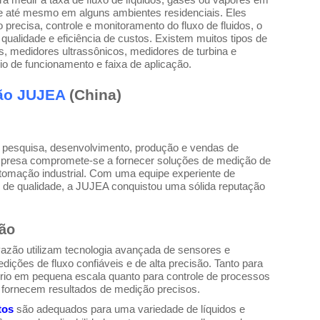
a medir a taxa de fluxo de líquidos, gases ou vapores em
 e até mesmo em alguns ambientes residenciais. Eles
recisa, controle e monitoramento do fluxo de fluidos, o
 qualidade e eficiência de custos. Existem muitos tipos de
 medidores ultrassônicos, medidores de turbina e
o de funcionamento e faixa de aplicação.
zão JUJEA
(China)
m pesquisa, desenvolvimento, produção e vendas de
mpresa compromete-se a fornecer soluções de medição de
automação industrial. Com uma equipe experiente de
 de qualidade, a JUJEA conquistou uma sólida reputação
zão
azão utilizam tecnologia avançada de sensores e
ições de fluxo confiáveis e de alta precisão. Tanto para
rio em pequena escala quanto para controle de processos
o fornecem resultados de medição precisos.
tos
são adequados para uma variedade de líquidos e