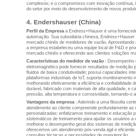
complexos; e o compromisso com inovação contínua, 
do setor por meio do desenvolvimento de novos produto
4. Endershauser (China)
Perfil da Empresa
a Endress+Hauser é uma fornecedor
automação. Sua subsidiária chinesa, Endress+Hauser (
mercado chinês de medidores de vazão. Aproveitando su
a empresa estabeleceu uma equipe local de P&D e pr
mercado chinês e oferecendo aos clientes soluções mai
Características do medidor de vazão
: Desempenho e
eletromagnético pode fornecer resultados de medição
fluidos de baixa condutividade; possui capacidades int
plataformas industriais de IoT, suporta monitoramento 
melhorando efetivamente a eficiência e confiabilidade do
durável, fabricado com materiais de alta qualidade, e c
pressão, alta temperatura e corrosividade, tornando-o
Vantagens da empresa
: Aderindo a uma filosofia cent
atendimento ao cliente compreende profundamente as n
personalizadas; enfatizamos treinamento e educação pa
sistemáticos de treinamento para ajudar os usuários a
melhorar o desempenho geral dos sistemas de medição
oferecemos um atendimento pós-venda ágil e eficiente
consultas técnicas e necessidades de manutenção.