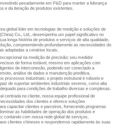
investindo pesadamente em P&D para manter a liderança
s e da iteração de produtos existentes.
a global líder em tecnologias de medição e soluções de
China) Co., Ltd., desempenha um papel significativo no
a longa história de produtos e serviços de alta qualidade,
odução, compreendendo profundamente as necessidades do
s adaptadas a cenários locais.
xcepcional na medição de precisão; seu medidor
 precisos de forma estável, mesmo em aplicações com
eligentes de interconexão, podendo ser conectado a
remoto, análise de dados e manutenção preditiva,
s processos industriais; o projeto estrutural é robusto e
apaz de suportar ambientes industriais severos, como alta
 adequado para condições de trabalho diversas e complexas.
ral centrada no cliente, nossa equipe profissional de
ecessidades dos clientes e oferece soluções
ra capacitar clientes e parceiros, fornecendo programas
 dominar as habilidades de operação dos produtos e
; contando com nossa rede global de serviços,
 aos clientes chineses e respondemos rapidamente às suas