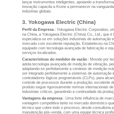
lançar instrumentos inteligentes, apoiando a transforma
inovação capacita a Krone a permanecer na vanguarda 
indústrias globais.
3. Yokogawa Electric (China)
Perfil da Empresa
: Yokogawa Electric Corporation, u
na China, a Yokogawa Electric (China) Co., Ltd., que 
especializa-se em soluções industriais de automação 
mercado com excelente reputação. Estabeleceu na Chi
equipado com tecnologia avançada de fabricação e equ
serviços localizados.
Características do medidor de vazão
: Movido por te
adota tecnologia avançada de medição de vibração, per
adaptando-se perfeitamente a cenários de medição máss
ser integrado perfeitamente a sistemas de automação in
controladores lógicos programáveis (CLPs), para alca
controle de processos durante a produção; excelente 
produto segue rigorosamente normas internacionais d
industriais críticos, garantindo a continuidade da produ
Vantagens da empresa
: Uma forte influência de mar
vantagem competitiva tanto no mercado doméstico quan
técnico que cobre todo o processo, desde consultoria 
manutenção pós-venda, com uma equipe técnica profiss