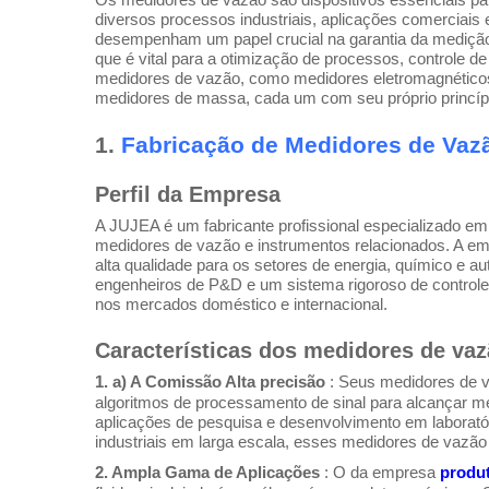
Os medidores de vazão são dispositivos essenciais par
diversos processos industriais, aplicações comerciais
desempenham um papel crucial na garantia da medição p
que é vital para a otimização de processos, controle de
medidores de vazão, como medidores eletromagnéticos,
medidores de massa, cada um com seu próprio princípi
1.
Fabricação de Medidores de Va
Perfil da Empresa
A JUJEA é um fabricante profissional especializado e
medidores de vazão e instrumentos relacionados. A e
alta qualidade para os setores de energia, químico e 
engenheiros de P&D e um sistema rigoroso de controle
nos mercados doméstico e internacional.
Características dos medidores de va
1. a) A Comissão Alta precisão
: Seus medidores de v
algoritmos de processamento de sinal para alcançar med
aplicações de pesquisa e desenvolvimento em laborató
industriais em larga escala, esses medidores de vazã
2. Ampla Gama de Aplicações
: O da empresa
produ