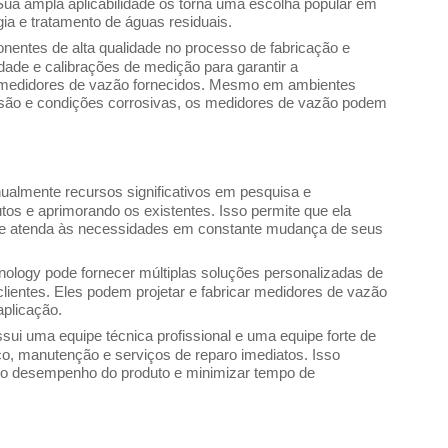
. Sua ampla aplicabilidade os torna uma escolha popular em
ia e tratamento de águas residuais.
onentes de alta qualidade no processo de fabricação e
ade e calibrações de medição para garantir a
 os medidores de vazão fornecidos. Mesmo em ambientes
essão e condições corrosivas, os medidores de vazão podem
nualmente recursos significativos em pesquisa e
os e aprimorando os existentes. Isso permite que ela
 e atenda às necessidades em constante mudança de seus
nology pode fornecer múltiplas soluções personalizadas de
entes. Eles podem projetar e fabricar medidores de vazão
plicação.
sui uma equipe técnica profissional e uma equipe forte de
co, manutenção e serviços de reparo imediatos. Isso
e o desempenho do produto e minimizar tempo de