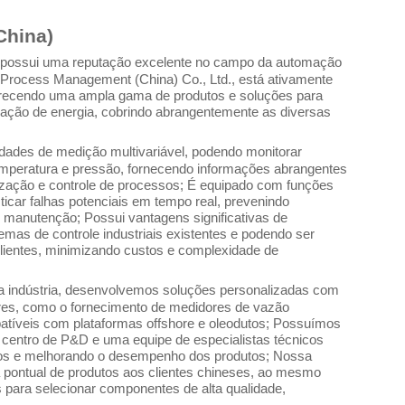
China)
possui uma reputação excelente no campo da automação
on Process Management (China) Co., Ltd., está ativamente
recendo uma ampla gama de produtos e soluções para
eração de energia, cobrindo abrangentemente as diversas
idades de medição multivariável, podendo monitorar
mperatura e pressão, fornecendo informações abrangentes
imização e controle de processos; É equipado com funções
icar falhas potenciais em tempo real, prevenindo
 manutenção; Possui vantagens significativas de
temas de controle industriais existentes e podendo ser
s clientes, minimizando custos e complexidade de
a indústria, desenvolvemos soluções personalizadas com
es, como o fornecimento de medidores de vazão
mpatíveis com plataformas offshore e oleodutos; Possuímos
 centro de P&D e uma equipe de especialistas técnicos
icos e melhorando o desempenho dos produtos; Nossa
a pontual de produtos aos clientes chineses, ao mesmo
para selecionar componentes de alta qualidade,