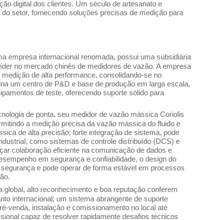
ção digital dos clientes. Um século de artesanato e
do setor, fornecendo soluções precisas de medição para
ma empresa internacional renomada, possui uma subsidiária
é líder no mercado chinês de medidores de vazão. A empresa
e medição de alta performance, consolidando-se no
na um centro de P&D e base de produção em larga escala,
ipamentos de teste, oferecendo suporte sólido para
cnologia de ponta, seu medidor de vazão mássica Coriolis
mitindo a medição precisa da vazão mássica do fluido e
ica de alta precisão; forte integração de sistema, pode
dustrial, como sistemas de controle distribuído (DCS) e
nçar colaboração eficiente na comunicação de dados e
desempenho em segurança e confiabilidade, o design do
e segurança e pode operar de forma estável em processos
ção.
ca global, alto reconhecimento e boa reputação conferem
to internacional; um sistema abrangente de suporte
pré-venda, instalação e comissionamento no local até
ional capaz de resolver rapidamente desafios técnicos