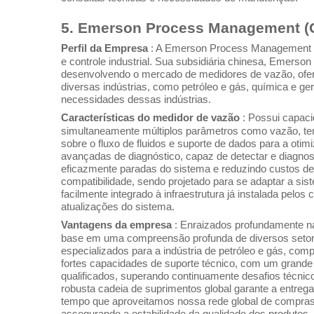
5. Emerson Process Management (
Perfil da Empresa
: A Emerson Process Management 
e controle industrial. Sua subsidiária chinesa, Emers
desenvolvendo o mercado de medidores de vazão, ofe
diversas indústrias, como petróleo e gás, química e g
necessidades dessas indústrias.
Características do medidor de vazão
: Possui capac
simultaneamente múltiplos parâmetros como vazão, te
sobre o fluxo de fluidos e suporte de dados para a ot
avançadas de diagnóstico, capaz de detectar e diagnost
eficazmente paradas do sistema e reduzindo custos de
compatibilidade, sendo projetado para se adaptar a sis
facilmente integrado à infraestrutura já instalada pelo
atualizações do sistema.
Vantagens da empresa
: Enraizados profundamente n
base em uma compreensão profunda de diversos setor
especializados para a indústria de petróleo e gás, co
fortes capacidades de suporte técnico, com um grande
qualificados, superando continuamente desafios técn
robusta cadeia de suprimentos global garante a entreg
tempo que aproveitamos nossa rede global de compras 