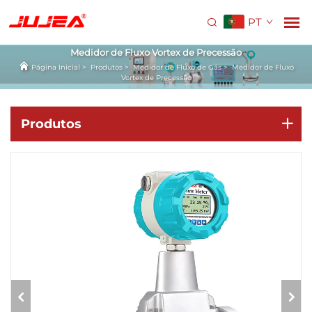
PT
Medidor de Fluxo Vortex de Precessão
Página Inicial
>
Produtos
>
Medidor de Fluxo de Gás
>
Medidor de Fluxo
Vortex de Precessão
Produtos