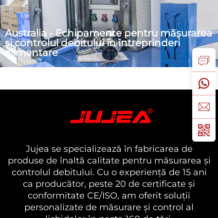
Australia - Echipamente pentru măsurarea
și controlul debitului în întreprinderi
alimentare
În 2025, marca jujea a primit o cerere din partea unei
întreprinderi private din domeniul alimentar (denumită
în continuare "BE"), înregistrată în 2017 și situată în
regiunea Victoria. A reușit să personalizeze cu succes
două seturi de sistem de control pentru umplere
discontinuă DN20 pentru întreprindere...
Jujea se specializează în fabricarea de
produse de înaltă calitate pentru măsurarea și
controlul debitului. Cu o experiență de 15 ani
ca producător, peste 20 de certificate și
conformitate CE/ISO, am oferit soluții
personalizate de măsurare și control al