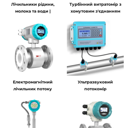
Лічильники рідини,
Турбінний витратомір з
молока та води |
хомутовим з'єднанням
Виробники турбінних,
ультразвукових та
електромагнітних
лічильників витрати
Електромагнітний
Ультразвуковий
лічильник потоку
потокомір