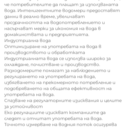
че потребителите да плащат за използваната
вода. Интелигентните водомери предоставят
данни в реално време, увеличават
прозрачността на водопотреблението и
насърчават мерки за икономия на вода в
домакинствата и предприятията.
Индустриална вода
Оптимизиране на употребата на вода в
производството и обработката
Индустриалната вода се използва широко за
охлаждане, почистване и производство.
Разходомерите помагат за наблюдението и
регулирането на употребата на вода,
избягването на прекомерното потребление и
подобряването на общата ефективност на
употребата на вода.
Спазване на регулаторните изисквания и целите
за устойчивост
Еко регулациите изискват компаниите да
следят и отчитат употребата на вода.
Точното измерване на водния поток осигурява