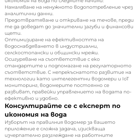
икономия на вода по следните начини:
Намаляване на ненужното водопотребление чрез
аналитични данни.
Предотвратяване и откриване на течове, преди
те да доведат до значителни загуби и финансови
щети.
Оптимизиране на ефективността на
водоснабдяването в индустриални,
селскостопански и общински мрежи.
Осигуряване на съответствие с еко
стандартите и подпомагане на регулаторното
съответствие. С непрекъснатото развитие на
технологии като интелегентни водомери и IoT
мониторинг, водомерите постоянно се
развиват, правейки управлението на водата по-
ефективно и удобно.
Консултирайте се с експерт по
икономия на вода
Изборът на правилния водомер за вашето
приложение е сложна задача, изискваща
изчерпателно разглеждане на работните