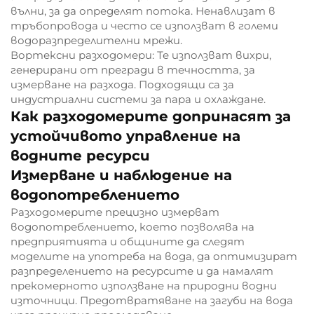
вълни, за да определят потока. Ненавлизат в
тръбопровода и често се използват в големи
водоразпределителни мрежи.
Вортексни разходомери: Те използват вихри,
генерирани от прегради в течността, за
измерване на разхода. Подходящи са за
индустриални системи за пара и охлаждане.
Как разходомерите допринасят за
устойчивото управление на
водните ресурси
Измерване и наблюдение на
водопотреблението
Разходомерите прецизно измерват
водопотреблението, което позволява на
предприятията и общините да следят
моделите на употреба на вода, да оптимизират
разпределението на ресурсите и да намалят
прекомерното използване на природни водни
източници. Предотвратяване на загуби на вода