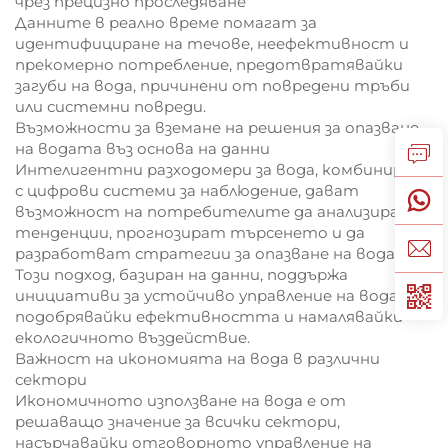
чрез прецизно проследяване
Данните в реално време помагат за
идентифициране на течове, неефективност и
прекомерно потребление, предотвратявайки
загуби на вода, причинени от повредени тръби
или системни повреди.
Възможности за вземане на решения за опазване
на водата въз основа на данни
Интелигентни разходомери за вода, комбинирани
с цифрови системи за наблюдение, дават
възможност на потребителите да анализират
тенденции, прогнозират търсенето и да
разработват стратегии за опазване на водата.
Този подход, базиран на данни, поддържа
инициативи за устойчиво управление на водата,
подобрявайки ефективността и намалявайки
екологичното въздействие.
Важност на икономията на вода в различни
сектори
Икономичното използване на вода е от
решаващо значение за всички сектори,
насърчавайки отговорното управление на