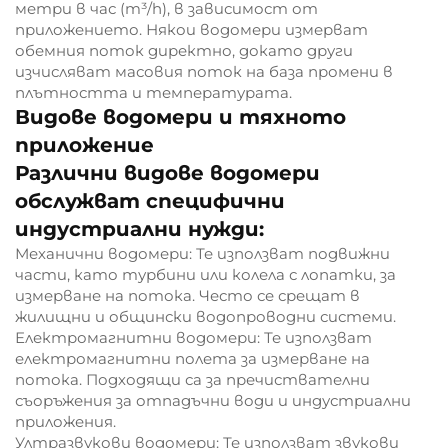
метри в час (m³/h), в зависимост от
приложението. Някои водомери измерват
обемния поток директно, докато други
изчисляват масовия поток на база промени в
плътността и температурата.
Видове водомери и тяхното
приложение
Различни видове водомери
обслужват специфични
индустриални нужди:
Механични водомери: Те използват подвижни
части, като турбини или колела с лопатки, за
измерване на потока. Често се срещат в
жилищни и общински водопроводни системи.
Електромагнитни водомери: Те използват
електромагнитни полета за измерване на
потока. Подходящи са за пречиствателни
съоръжения за отпадъчни води и индустриални
приложения.
Ултразвукови водомери: Те използват звукови