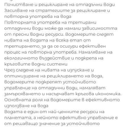
Почистване и рециклиране на отпадъчни води
Засилване на стратегиите за рециклиране и
повторна употреба на вода
Повторната употреба на третирани
отпадъчни води може да намали зависимостта
от пресни водни ресурси. Водомерите следят
нивата на водата на всяка етап от
третирането, за да се осигури ефективен
процес на повторна употреба. Намаляване на
екологичното въздействие и подкрепа на
кръговите водни системи
Чрез следене на нивата на изпускане и
оптимизиране на рециклирането на вода,
водомерите подкрепят устойчивото
управление на отпадъчни води, намаляват
замърсяването и насърчават кръгова икономика.
Основната роля на водомерите в ефективното
използване на вода
Водата е един от най-ценните ресурси на
планетата, а нейното ефективно управление е
от решаващо значение за устойчивото