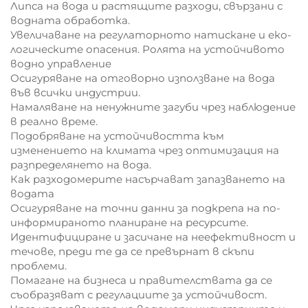
Липса на вода и растящите разходи, свързани с
водната обработка.
Увеличаване на регулаторното натискане и еко-
логическите опасения. Ролята на устойчивото
водно управление
Осигуряване на отговорно използване на вода
във всички индустрии.
Намаляване на ненужните загуби чрез наблюдение
в реално време.
Подобряване на устойчивостта към
изменението на климата чрез оптимизация на
разпределянето на вода.
Как разходомерите насърчават запазването на
водата
Осигуряване на точни данни за подкрепа на по-
информираното планиране на ресурсите.
Идентифициране и засичане на неефективност и
течове, преди те да се превърнат в скъпи
проблеми.
Помагане на бизнеса и правителствата да се
съобразяват с регулациите за устойчивост.