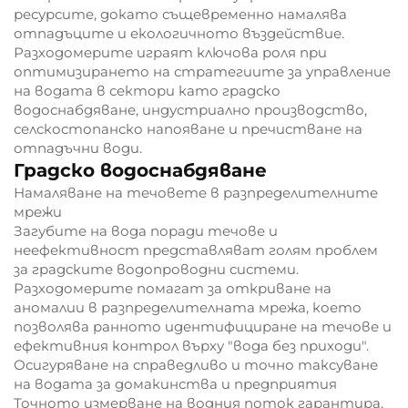
ресурсите, докато същевременно намалява
отпадъците и екологичното въздействие.
Разходомерите играят ключова роля при
оптимизирането на стратегиите за управление
на водата в сектори като градско
водоснабдяване, индустриално производство,
селскостопанско напояване и пречистване на
отпадъчни води.
Градско водоснабдяване
Намаляване на течовете в разпределителните
мрежи
Загубите на вода поради течове и
неефективност представляват голям проблем
за градските водопроводни системи.
Разходомерите помагат за откриване на
аномалии в разпределителната мрежа, което
позволява ранното идентифициране на течове и
ефективния контрол върху "вода без приходи".
Осигуряване на справедливо и точно таксуване
на водата за домакинства и предприятия
Точното измерване на водния поток гарантира,