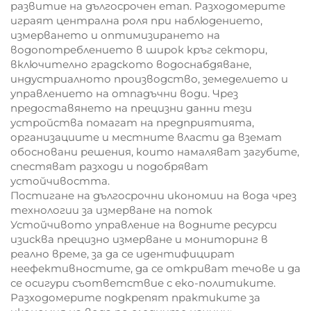
развитие на дългосрочен етап. Разходомерите
играят централна роля при наблюдението,
измерването и оптимизирането на
водопотреблението в широк кръг сектори,
включително градското водоснабдяване,
индустриалното производство, земеделието и
управлението на отпадъчни води. Чрез
предоставянето на прецизни данни тези
устройства помагат на предприятията,
организациите и местните власти да вземат
обосновани решения, които намаляват загубите,
спестяват разходи и подобряват
устойчивостта.
Постигане на дългосрочни икономии на вода чрез
технологии за измерване на поток
Устойчивото управление на водните ресурси
изисква прецизно измерване и мониторинг в
реално време, за да се идентифицират
неефективностите, да се откриват течове и да
се осигури съответствие с еко-политиките.
Разходомерите подкрепят практиките за