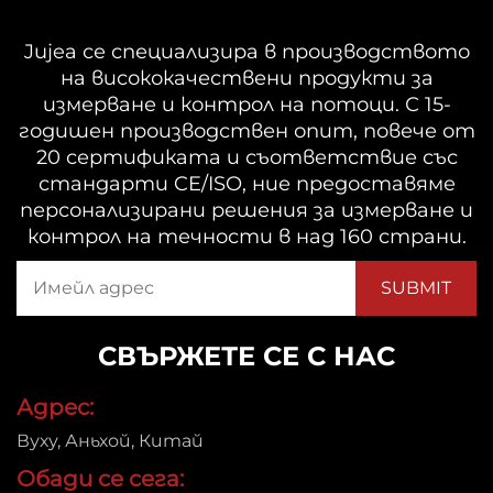
Jujea се специализира в производството
на висококачествени продукти за
измерване и контрол на потоци. С 15-
годишен производствен опит, повече от
20 сертификата и съответствие със
стандарти CE/ISO, ние предоставяме
персонализирани решения за измерване и
контрол на течности в над 160 страни.
СВЪРЖЕТЕ СЕ С НАС
Адрес:
Вуху, Аньхой, Китай
Обади се сега: