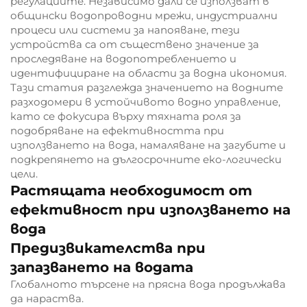
регулациите. Независимо дали се използват в
общински водопроводни мрежи, индустриални
процеси или системи за напояване, тези
устройства са от съществено значение за
проследяване на водопотреблението и
идентифициране на области за водна икономия.
Тази статия разглежда значението на водните
разходомери в устойчивото водно управление,
като се фокусира върху тяхната роля за
подобряване на ефективността при
използването на вода, намаляване на загубите и
подкрепянето на дългосрочните еко-логически
цели.
Растящата необходимост от
ефективност при използването на
вода
Предизвикателства при
запазването на водата
Глобалното търсене на прясна вода продължава
да нараства.