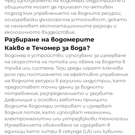
Чрез използването на водомери индустриите и
общините могат да прилагат по-активен
подход към управлението на водните ресурси,
осигурявайки дългосрочна устойчивост, докато
се намаляват експлоатационните разходи и
екологичното въздействие.
Разбиране на водомерите
Какво е Течомер за вода?
Водомер е устройство, използвано за измерване
на скоростта на потока или обема на водата в
тръба или система. Тези уреди играят ключова
роля при постигането на ефективно управление
на водните ресурси в различни индустрии, като
предоставят точни данни за водното
потребление, разпределението и загубите.
Дефиниция и основни работни принципи
Водните водомери откриват и измерват
водния поток, като използват механични,
електромагнитни или ултразвукови технологии.
Измерванията обикновено се изразяват в
единици като литри в секунда (L/s) или кубични