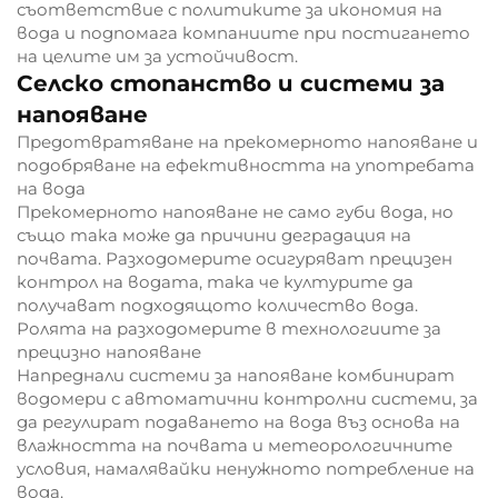
съответствие с политиките за икономия на
вода и подпомага компаниите при постигането
на целите им за устойчивост.
Селско стопанство и системи за
напояване
Предотвратяване на прекомерното напояване и
подобряване на ефективността на употребата
на вода
Прекомерното напояване не само губи вода, но
също така може да причини деградация на
почвата. Разходомерите осигуряват прецизен
контрол на водата, така че културите да
получават подходящото количество вода.
Ролята на разходомерите в технологиите за
прецизно напояване
Напреднали системи за напояване комбинират
водомери с автоматични контролни системи, за
да регулират подаването на вода въз основа на
влажността на почвата и метеорологичните
условия, намалявайки ненужното потребление на
вода.