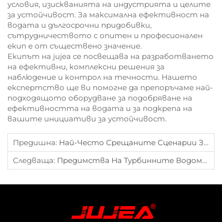
условия, изискванията на индустрията и целите
за устойчивост. За максимална ефективност на
водата и дългосрочни придобивки,
сътрудничеството с опитен и професионален
екип е от съществено значение.
Екипът на jujea се посвещава на разработването
на ефективни, комплексни решения за
наблюдение и контрол на течности. Нашето
експертство ще ви помогне да препоръчаме най-
подходящото оборудване за подобряване на
ефективността на водата и за подкрепа на
вашите инициативи за устойчивост.
Предишна:
Най-Често Срещаните Сценарии За Измерване С Водомери
Следваща:
Предимства На Турбинните Водомери