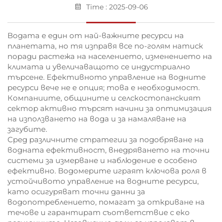
Time : 2025-09-06
Водата е един от най-важните ресурси на
планетата, но тя изправя все по-голям натиск
поради растежа на населението, изменението на
климата и увеличаващото се индустриално
търсене. Ефективното управление на водните
ресурси вече не е опция; това е необходимост.
Компаниите, общините и селскостопанският
сектор активно търсят начини за оптимизация
на използването на вода и за намаляване на
загубите.
Сред различните стратегии за подобряване на
водната ефективност, внедряването на точни
системи за измерване и наблюдение е особено
ефективно. Водомерите играят ключова роля в
устойчивото управление на водните ресурси,
като осигуряват точни данни за
водопотреблението, помагат за откриване на
течове и гарантират съответствие с еко