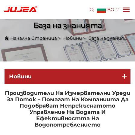
BG
База на знанията
Начална Страница
>
Новини
>
База на знанията
Новини
Производители На Измервателни Уреди
За Поток – Помагат На Компаниита Да
Подобряват Непрекъснатото
Управление На Водата И
Ефективността На
Водопотреблението