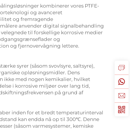
målingsløsninger kombinerer vores PTFE-
orteknologi og avanceret
bilitet og fremragende
målere anvender digital signalbehandling
velegnede til forskellige korrosive medier
e udgangsgrænseflader og
ion og fjernovervågning lettere.
rke syrer (såsom svovlsyre, saltsyre),
organiske opløsningsmidler. Dens
n ikke med nogen kemikalier, hvilket
lse i korrosive miljøer over lang tid,
udskiftningsfrekvensen på grund af
ber inden for et bredt temperaturinterval
odstand kan endda nå op til 300℃. Denne
cesser (såsom varmesystemer, kemiske