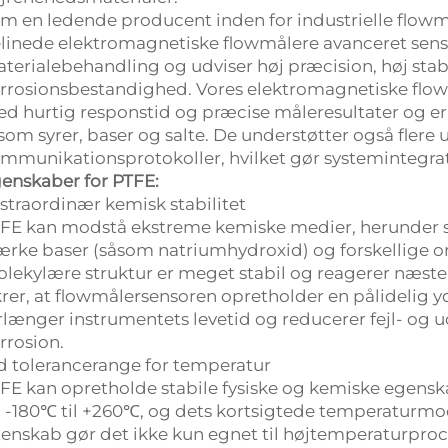
m en ledende producent inden for industrielle flow
linede elektromagnetiske flowmålere avanceret sens
terialebehandling og udviser høj præcision, høj sta
rrosionsbestandighed. Vores elektromagnetiske flow
d hurtig responstid og præcise måleresultater og er 
som syrer, baser og salte. De understøtter også fler
mmunikationsprotokoller, hvilket gør systemintegrat
enskaber for PTFE:
straordinær kemisk stabilitet
FE kan modstå ekstreme kemiske medier, herunder stæ
ærke baser (såsom natriumhydroxid) og forskellige 
lekylære struktur er meget stabil og reagerer næste
krer, at flowmålersensoren opretholder en pålidelig yde
rlænger instrumentets levetid og reducerer fejl- og 
rrosion.
d tolerancerange for temperatur
FE kan opretholde stabile fysiske og kemiske egenska
a -180℃ til +260℃, og dets kortsigtede temperaturm
enskab gør det ikke kun egnet til højtemperaturpro