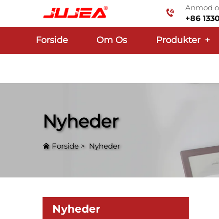
Anmod om
+86 133
Forside
Om Os
Produkter
+
Nyheder
Forside
>
Nyheder
Nyheder