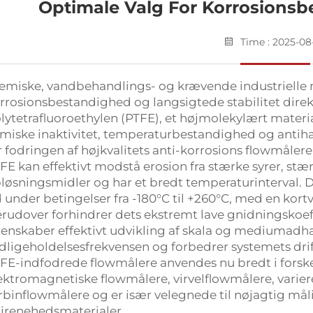
Optimale Valg For Korrosions
Time : 2025-08
kemiske, vandbehandlings- og krævende industrielle
rrosionsbestandighed og langsigtede stabilitet direk
lytetrafluoroethylen (PTFE), et højmolekylært materi
miske inaktivitet, temperaturbestandighed og antiha
r fodringen af højkvalitets anti-korrosions flowmålere
FE kan effektivt modstå erosion fra stærke syrer, stæ
løsningsmidler og har et bredt temperaturinterval. Det
d under betingelser fra -180°C til +260°C, med en ko
rudover forhindrer dets ekstremt lave gnidningskoe
enskaber effektivt udvikling af skala og mediumadh
dligeholdelsesfrekvensen og forbedrer systemets drif
FE-indfodrede flowmålere anvendes nu bredt i fors
ektromagnetiske flowmålere, virvelflowmålere, varie
rbinflowmålere og er især velegnede til nøjagtig mål
jrenehedsmaterialer.