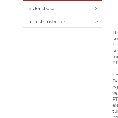
Vidensbase
Industri nyheder
I 
ko
Po
ke
fo
PT
op
ti
De
eg
ve
PT
el
tu
hø