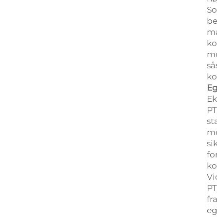
So
be
ma
ko
me
så
ko
Eg
Ek
PT
st
mo
si
fo
ko
Vi
PT
fr
eg