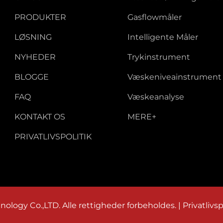
PRODUKTER
Gasflowmåler
LØSNING
Intelligente Måler
NYHEDER
Trykinstrument
BLOGGE
Væskeniveainstrument
FAQ
Væskeanalyse
KONTAKT OS
MERE+
PRIVATLIVSPOLITIK
logy Co.,LTD. Alle rettigheder forbeholdes. |
Privatlivsp