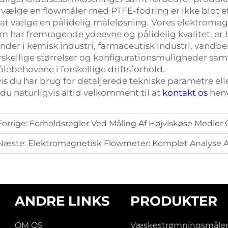
 vælge en flowmåler med PTFE-fodring er ikke blot e
 at vælge en pålidelig måleløsning. Vores elektroma
m har fremragende ydeevne og pålidelig kvalitet, er 
nder i kemisk industri, farmaceutisk industri, vandbe
rskellige størrelser og konfigurationsmuligheder sam
lebehovene i forskellige driftsforhold.
is du har brug for detaljerede tekniske parametre ell
 du naturligvis altid velkomment til at
kontakt os
henv
Forrige:
Forholdsregler Ved Måling Af Højviskøse Medier O
Næste:
Elektromagnetisk Flowmeter: Komplet Analyse Af
ANDRE LINKS
PRODUKTER
OM OS
Væskestrømningsmåle