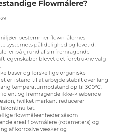
bestandige Flowmålere?
-29
 miljøer bestemmer flowmålernes
te systemets pålidelighed og levetid.
ale, er på grund af sin fremragende
ft-egenskaber blevet det foretrukne valg
.
rke baser og forskellige organiske
 er i stand til at arbejde stabilt over lang
rtvarig temperaturmodstand op til 300°C.
fficient og fremragende ikke-klæbende
æsion, hvilket markant reducerer
tskontinuitet.
kellige flowmåleenheder såsom
rende areal flowmålere (rotameters) og
ing af korrosive væsker og