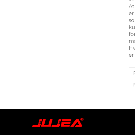
At
er
so
ku
fo
må
Hv
er