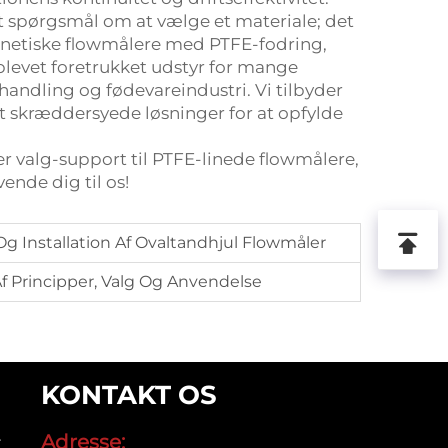
t spørgsmål om at vælge et materiale; det
gnetiske flowmålere med PTFE-fodring,
blevet foretrukket udstyr for mange
handling og fødevareindustri. Vi tilbyder
t skræddersyede løsninger for at opfylde
er valg-support til PTFE-linede flowmålere,
ende dig til os!
g Installation Af Ovaltandhjul Flowmåler
 Principper, Valg Og Anvendelse
KONTAKT OS
Adresse:
r