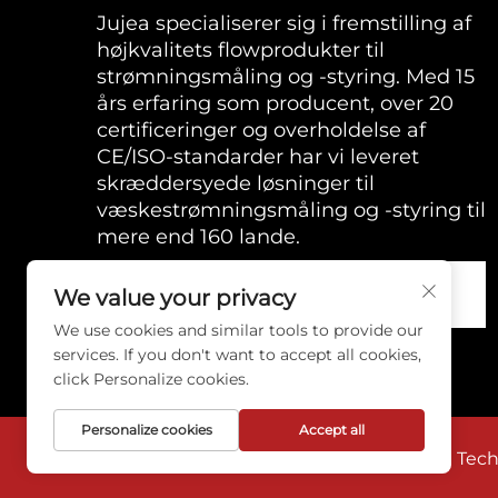
Jujea specialiserer sig i fremstilling af
højkvalitets flowprodukter til
strømningsmåling og -styring. Med 15
års erfaring som producent, over 20
certificeringer og overholdelse af
CE/ISO-standarder har vi leveret
skræddersyede løsninger til
væskestrømningsmåling og -styring til
mere end 160 lande.
We value your privacy
We use cookies and similar tools to provide our
services. If you don't want to accept all cookies,
click Personalize cookies.
Personalize cookies
Accept all
Copyright © 2026 Anhui Jujie Automation Techno