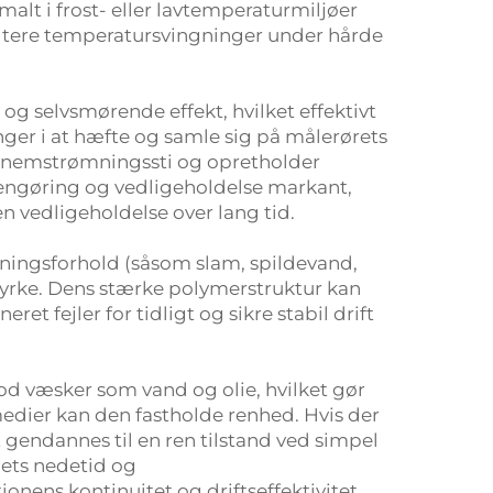
malt i frost- eller lavtemperaturmiljøer
dtere temperatursvingninger under hårde
 selvsmørende effekt, hvilket effektivt
nger i at hæfte og samle sig på målerørets
ennemstrømningssti og opretholder
engøring og vedligeholdelse markant,
n vedligeholdelse over lang tid.
stningsforhold (såsom slam, spildevand,
yrke. Dens stærke polymerstruktur kan
et fejler for tidligt og sikre stabil drift
d væsker som vand og olie, hvilket gør
e medier kan den fastholde renhed. Hvis der
 gendannes til en ren tilstand ved simpel
mets nedetid og
ens kontinuitet og driftseffektivitet.