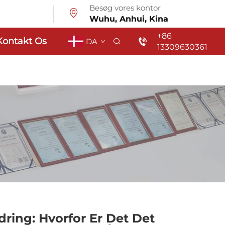
Besøg vores kontor
Wuhu, Anhui, Kina
+86
Kontakt Os
DA
13309630361
dring: Hvorfor Er Det Det