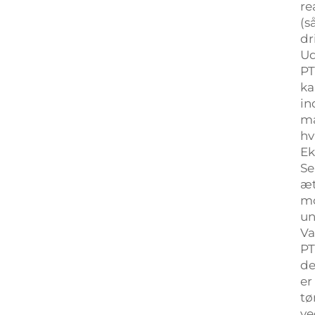
re
(s
dr
Ud
PT
ka
in
må
hv
Ek
Se
æt
mo
un
Va
PT
de
er
tø
ve