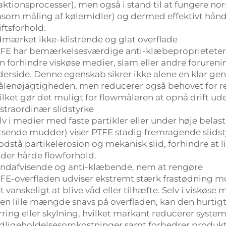
aktionsprocesser), men også i stand til at fungere nor
åsom måling af kølemidler) og dermed effektivt hån
iftsforhold.
mærket ikke-klistrende og glat overflade
FE har bemærkelsesværdige anti-klæbeproprieteter og
n forhindre viskøse medier, slam eller andre forureni
derside. Denne egenskab sikrer ikke alene en klar g
lenøjagtigheden, men reducerer også behovet for r
ilket gør det muligt for flowmåleren at opnå drift ude
straordinær slidstyrke
lv i medier med faste partikler eller under høje bela
sende mudder) viser PTFE stadig fremragende slidst
dstå partikelerosion og mekanisk slid, forhindre at liner
der hårde flowforhold.
ndafvisende og anti-klæbende, nem at rengøre
FE-overfladen udviser ekstremt stærk frastødning mo
t vanskeligt at blive våd eller tilhæfte. Selv i viskøs
 en lille mængde snavs på overfladen, kan den hurtigt
rring eller skylning, hvilket markant reducerer syste
dligeholdelsesomkostninger samt forbedrer produktion