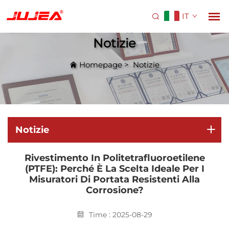
IT
Notizie
Homepage
>
Notizie
Notizie
Rivestimento In Politetrafluoroetilene
(PTFE): Perché È La Scelta Ideale Per I
Misuratori Di Portata Resistenti Alla
Corrosione?
Time : 2025-08-29