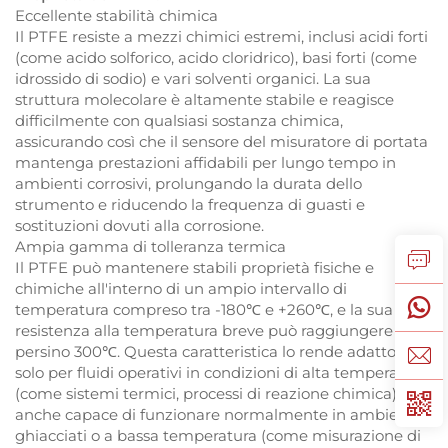
Eccellente stabilità chimica
Il PTFE resiste a mezzi chimici estremi, inclusi acidi forti
(come acido solforico, acido cloridrico), basi forti (come
idrossido di sodio) e vari solventi organici. La sua
struttura molecolare è altamente stabile e reagisce
difficilmente con qualsiasi sostanza chimica,
assicurando così che il sensore del misuratore di portata
mantenga prestazioni affidabili per lungo tempo in
ambienti corrosivi, prolungando la durata dello
strumento e riducendo la frequenza di guasti e
sostituzioni dovuti alla corrosione.
Ampia gamma di tolleranza termica
Il PTFE può mantenere stabili proprietà fisiche e
chimiche all'interno di un ampio intervallo di
temperatura compreso tra -180℃ e +260℃, e la sua
resistenza alla temperatura breve può raggiungere
persino 300℃. Questa caratteristica lo rende adatto non
solo per fluidi operativi in condizioni di alta temperatura
(come sistemi termici, processi di reazione chimica), ma
anche capace di funzionare normalmente in ambienti
ghiacciati o a bassa temperatura (come misurazione di