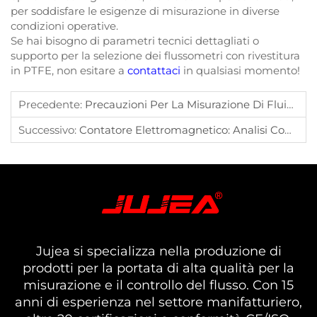
per soddisfare le esigenze di misurazione in diverse
condizioni operative.
Se hai bisogno di parametri tecnici dettagliati o
supporto per la selezione dei flussometri con rivestitura
in PTFE, non esitare a
contattaci
in qualsiasi momento!
Precedente:
Precauzioni Per La Misurazione Di Fluidi Ad Alta Viscosità E Installazione Del Misuratore Di Portata A Ruote Ovali
Successivo:
Contatore Elettromagnetico: Analisi Completa Dei Principi, Della Selezione E Dell'applicazione
Jujea si specializza nella produzione di
prodotti per la portata di alta qualità per la
misurazione e il controllo del flusso. Con 15
anni di esperienza nel settore manifatturiero,