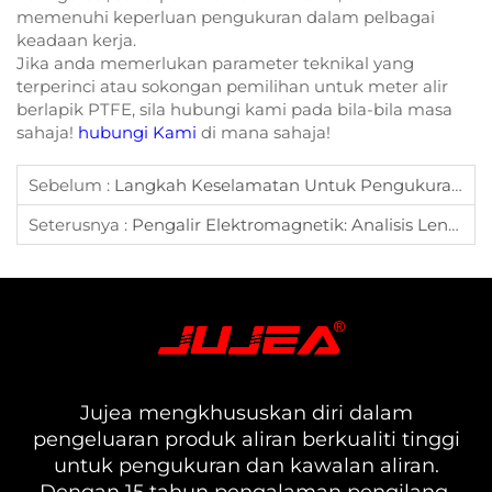
memenuhi keperluan pengukuran dalam pelbagai
keadaan kerja.
Jika anda memerlukan parameter teknikal yang
terperinci atau sokongan pemilihan untuk meter alir
berlapik PTFE, sila hubungi kami pada bila-bila masa
sahaja!
hubungi Kami
di mana sahaja!
Sebelum :
Langkah Keselamatan Untuk Pengukuran Media Kelikatan Tinggi Dan Pemasangan Meter Aliran Gear Bujur
Seterusnya :
Pengalir Elektromagnetik: Analisis Lengkap Prinsip, Pemilihan Dan Aplikasi
Jujea mengkhususkan diri dalam
pengeluaran produk aliran berkualiti tinggi
untuk pengukuran dan kawalan aliran.
Dengan 15 tahun pengalaman pengilang,