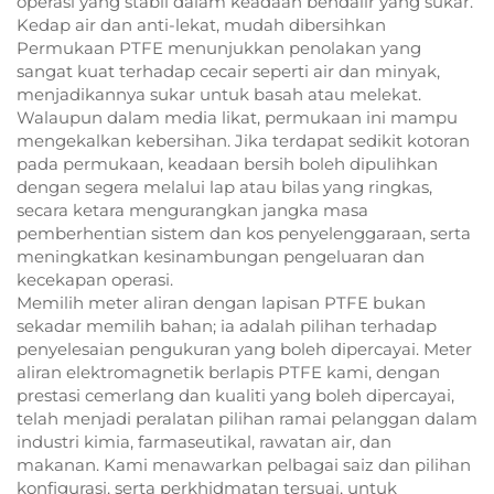
operasi yang stabil dalam keadaan bendalir yang sukar.
Kedap air dan anti-lekat, mudah dibersihkan
Permukaan PTFE menunjukkan penolakan yang
sangat kuat terhadap cecair seperti air dan minyak,
menjadikannya sukar untuk basah atau melekat.
Walaupun dalam media likat, permukaan ini mampu
mengekalkan kebersihan. Jika terdapat sedikit kotoran
pada permukaan, keadaan bersih boleh dipulihkan
dengan segera melalui lap atau bilas yang ringkas,
secara ketara mengurangkan jangka masa
pemberhentian sistem dan kos penyelenggaraan, serta
meningkatkan kesinambungan pengeluaran dan
kecekapan operasi.
Memilih meter aliran dengan lapisan PTFE bukan
sekadar memilih bahan; ia adalah pilihan terhadap
penyelesaian pengukuran yang boleh dipercayai. Meter
aliran elektromagnetik berlapis PTFE kami, dengan
prestasi cemerlang dan kualiti yang boleh dipercayai,
telah menjadi peralatan pilihan ramai pelanggan dalam
industri kimia, farmaseutikal, rawatan air, dan
makanan. Kami menawarkan pelbagai saiz dan pilihan
konfigurasi, serta perkhidmatan tersuai, untuk