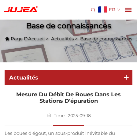
FR
Base de connaissances
Page D'Accueil
>
Actualités
>
Base de connaissances
Actualités
Mesure Du Débit De Boues Dans Les
Stations D'épuration
Time : 2025-09-18
Les boues d'égout, un sous-produit inévitable du