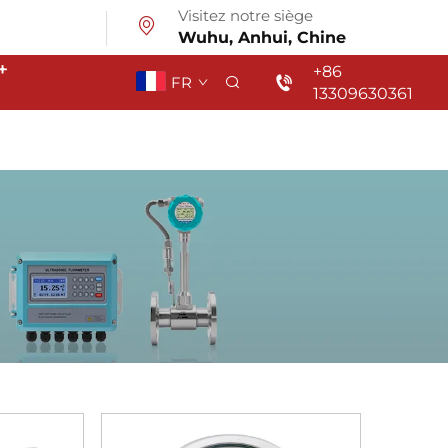
Visitez notre siège
Wuhu, Anhui, Chine
+
+86
FR
13309630361