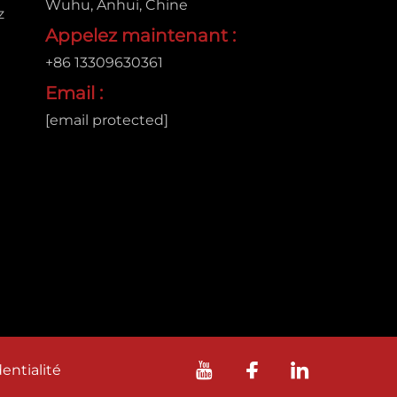
Wuhu, Anhui, Chine
z
Appelez maintenant :
+86 13309630361
Email :
[email protected]
entialité