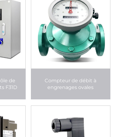
ôle de
Compteur de débit à
ts F31D
engrenages ovales