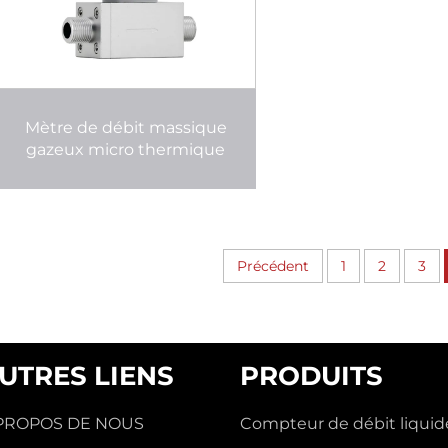
Mètre de débit massique
gazeux micro thermique
Précédent
1
2
3
UTRES LIENS
PRODUITS
PROPOS DE NOUS
Compteur de débit liquid