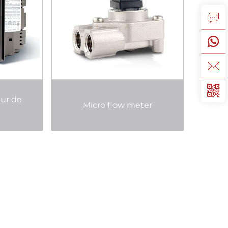
eur de
Micro flow meter