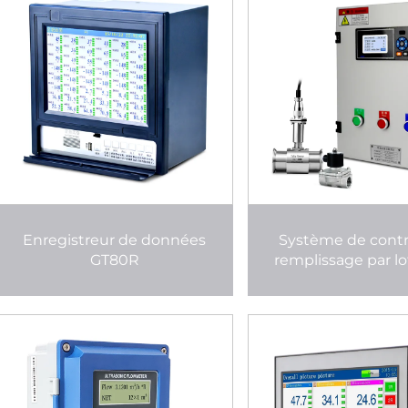
Enregistreur de données
Système de contr
GT80R
remplissage par lo