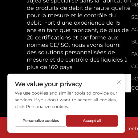
Jujea se spécialise dans la fabrication
PR
de produits de débit de haute qualité
pour la mesure et le contrôle du
SO
débit. Fort d'une expérience de 15
AC
ans en tant que fabricant, de plus de
20 certifications et conforme aux
B
normes CE/ISO, nous avons fourni
des solutions personnalisées de
F
mesure et de contrôle des liquides à
C
plus de 160 pays.
PO
We value your privacy
CO
We use cookies and similar tools to provide our
services. If you don't want to accept all cookies,
click Personalize cookies.
Personalize cookies
Accept all
Copyright © 2026 Anhui Jujie Automation Techno