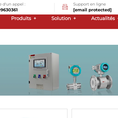
d'un appel :
Support en ligne
09630361
[email protected]
Produits
+
Solution
+
Actualités