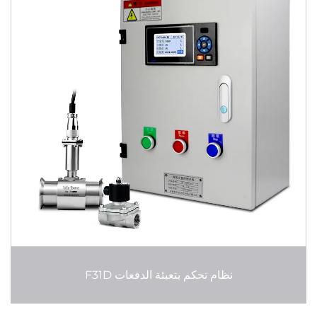
نظام تحكم بتعبئة الدفعات F31D