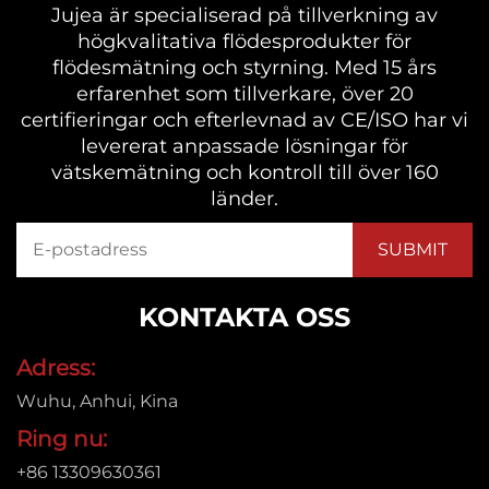
Jujea är specialiserad på tillverkning av
högkvalitativa flödesprodukter för
flödesmätning och styrning. Med 15 års
erfarenhet som tillverkare, över 20
certifieringar och efterlevnad av CE/ISO har vi
levererat anpassade lösningar för
vätskemätning och kontroll till över 160
länder.
KONTAKTA OSS
Adress:
Wuhu, Anhui, Kina
Ring nu:
+86 13309630361