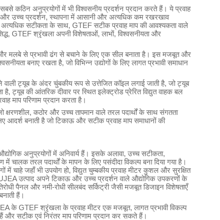
बसे कठिन अनुप्रयोगों में भी विश्वसनीय प्रदर्शन प्रदान करते हैं। ये प्रवाह
 हैं और उच्च प्रदर्शन, स्थापना में आसानी और अत्यधिक कम रखरखाव
ी अत्यधिक सटीकता के साथ, GTEF सटीक प्रवाह माप की आवश्यकता वाले
 सिद्ध, GTEF श्रृंखला अपनी विशेषताओं, लाभों, विश्वसनीयता और
 और मलबे से प्रभावी ढंग से बचाने के लिए एक सील बनाता है। इस मजबूत और
वसनीयता बनाए रखता है, जो विभिन्न उद्योगों के लिए लागत प्रभावी समाधान
 वाली ट्यूब के अंदर चुंबकीय रूप से उत्तेजित कॉइल लगाई जाती है, जो ट्यूब
 है, ट्यूब की आंतरिक दीवार पर स्थित इलेक्ट्रोड प्रेरित विद्युत वाहक बल
रवाह माप परिणाम प्रदान करता है।
जो क्षरणशील, कठोर और उच्च तापमान वाले तरल पदार्थों के साथ संगतता
े लिए आदर्श बनाती है जो टिकाऊ और सटीक प्रवाह माप समाधानों की
्योगिक अनुप्रयोगों में अनिवार्य हैं। इसके अलावा, उच्च सटीकता,
में चालक तरल पदार्थों के मापन के लिए पसंदीदा विकल्प बना दिया गया है।
ं चाहे जहाँ भी उपयोग हो, विद्युत चुम्बकीय प्रवाह मीटर कुशल और सुरक्षित
UJEA उत्पाद अपने टिकाऊ और उच्च प्रदर्शन वाले औद्योगिक उपकरणों के
िरोधी पैनल और नमी-रोधी सीलबंद सर्किट्री जैसी मजबूत डिजाइन विशेषताएँ
बनाती हैं।
 JUJEA के GTEF श्रृंखला के प्रवाह मीटर एक मजबूत, लागत प्रभावी विकल्प
ैं और सटीक एवं निरंतर माप परिणाम प्रदान कर सकते हैं।