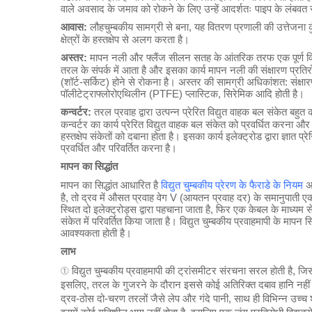
वाले अवसाद के जमाव को रोकने के लिए उन्हें आदर्शतः पाइप के लंबवत
आवास:
लौहचुम्बकीय सामग्री से बना, यह वितरण प्रणाली की उत्तेजना क
क्षेत्रों के हस्तक्षेप से अलग करता है।
अस्तर:
मापन नली और फ्लैंज सीलन सतह के आंतरिक तरफ एक पूर्ण विद्य
तरल के संपर्क में आता है और इसका कार्य मापन नली की संक्षारण प्रति
(शॉर्ट-सर्किट) होने से रोकना है। अस्तर की सामग्री अधिकांशत: संक्षा
पॉलीटेट्राफ्लोरोएथिलीन (PTFE) प्लास्टिक, सिरेमिक आदि होती है।
कन्वर्टर:
तरल प्रवाह द्वारा उत्पन्न प्रेरित विद्युत वाहक बल संकेत बहु
कन्वर्टर का कार्य प्रेरित विद्युत वाहक बल संकेत को प्रवर्धित करना औ
हस्तक्षेप संकेतों को दबाना होता है। इसका कार्य इलेक्ट्रोड द्वारा ज्ञा
प्रवर्धित और परिवर्तित करना है।
मापन का सिद्धांत
मापन का सिद्धांत आधारित है
विद्युत चुम्बकीय प्रेरण के फैराडे के नियम
अ
है, तो द्रव में औसत प्रवाह वेग V (आयतन प्रवाह दर) के समानुपाती एक वो
स्थित दो इलेक्ट्रोड्स द्वारा पहचाना जाता है, फिर एक केबल के माध
संकेत में परिवर्तित किया जाता है। विद्युत चुम्बकीय प्रवाहमापी के मापन 
आवश्यकता होती है।
लाभ
① विद्युत चुम्बकीय प्रवाहमापी की ट्रांसमीटर संरचना सरल होती है, जिस
इसलिए, तरल के गुजरने के दौरान इससे कोई अतिरिक्त दबाव हानि नहीं हो
द्रव-ठोस दो-चरण तरलों जैसे लेप और गंदे पानी, साथ ही विभिन्न उच्च श