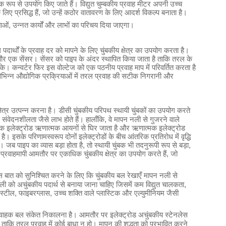
यापक रूप से उपयोग किए जाते हैं। विद्युत चुम्बकीय प्रवाह मीटर अपनी उच्च
ए प्रसिद्ध हैं, जो उन्हें कठोर वातावरण के लिए आदर्श विकल्प बनाता है।
िशेषताओं, उन्नत कार्यों और लाभों का परिचय दिया जाएगा।
र्थों के प्रवाह दर को मापने के लिए चुंबकीय क्षेत्र का उपयोग करता है।
 और एक सेंसर। सेंसर को पाइप के अंदर स्थापित किया जाता है ताकि तरल के
 सके। कन्वर्टर फिर इस वोल्टेज को एक पठनीय प्रवाह माप में परिवर्तित करता है
भिन्न औद्योगिक प्रक्रियाओं में तरल प्रवाह की सटीक निगरानी और
ेत्र उत्पन्न करना है। डीसी चुंबकीय परिपथ स्थायी चुंबकों का उपयोग करते
कम संवेदनशीलता जैसे लाभ होते हैं। हालाँकि, वे मापन नली से गुजरने वाले
्मक इलेक्ट्रोड ऋणात्मक आयनों से घिर जाता है और ऋणात्मक इलेक्ट्रोड
 इसके परिणामस्वरूप दोनों इलेक्ट्रोडों के बीच आंतरिक प्रतिरोध में वृद्धि
। जब पाइप का व्यास बड़ा होता है, तो स्थायी चुंबक भी तदनुरूपी रूप से बड़ा,
य प्रवाहमापी आमतौर पर एकाधिक चुंबकीय क्षेत्र का उपयोग करते हैं, जो
स बात को सुनिश्चित करने के लिए कि चुंबकीय बल रेखाएँ मापन नली से
ी को अचुंबकीय पदार्थ से बनाया जाना चाहिए जिसमें कम विद्युत चालकता,
टील, फाइबरग्लास, उच्च शक्ति वाले प्लास्टिक और एल्युमीनियम जैसी
युत वाहक बल संकेत निकालना है। आमतौर पर इलेक्ट्रोड अचुंबकीय स्टेनलेस
ताकि तरल प्रवाह में कोई बाधा न हो। मापन की शुद्धता को प्रभावित करने