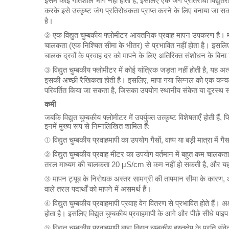
इसमें कोई गतिशील भाग नहीं होता है, इसलिए एक जंग प्रतिरोधी विद्य
करके इसे उत्कृष्ट जंग प्रतिरोधकता प्राप्त करने के लिए बनाया जा सक
है।
② एक विद्युत चुम्बकीय फ्लोमीटर आयतनिक प्रवाह मापन उपकरण है। माप
चालकता (एक निश्चित सीमा के भीतर) से प्रभावित नहीं होता है। इसलिए,
चालक द्रवों के प्रवाह दर को मापने के लिए अतिरिक्त संशोधन के बिन
③ विद्युत चुम्बकीय फ्लोमीटर में कोई यांत्रिक जड़ता नहीं होती है, य
इसकी अच्छी रैखिकता होती है। इसलिए, मापा गया सिग्नल को एक कन्
परिवर्तित किया जा सकता है, जिसका उपयोग स्थानीय संकेत या दूरस्थ
कमी
जबकि विद्युत चुम्बकीय फ्लोमीटर में उपर्युक्त उत्कृष्ट विशेषताएँ होती ह
इनमें मुख्य रूप से निम्नलिखित शामिल हैं:
① विद्युत चुम्बकीय प्रवाहमापी का उपयोग गैसों, वाष्प या बड़ी मात्रा में
② विद्युत चुम्बकीय प्रवाह मीटर का उपयोग वर्तमान में बहुत कम चालकत
तरल माध्यम की चालकता 20 μS/cm से कम नहीं हो सकती है, और यह प
③ मापन ट्यूब के निरोधक अस्तर सामग्री की तापमान सीमा के कारण, औद्य
वाले तरल पदार्थों को मापने में असमर्थ हैं।
④ विद्युत चुम्बकीय प्रवाहमापी प्रवाह वेग वितरण से प्रभावित होते हैं।
होता है। इसलिए विद्युत चुम्बकीय प्रवाहमापी के आगे और पीछे सीधे पा
⑤ विद्युत चुम्बकीय प्रवाहमापी बाह्य विद्युत चुम्बकीय हस्तक्षेप के प्रति सं