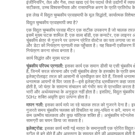
इंजीनियरिंग, तेल और गैस, तथा खाद्य एवं पेय पदार्थ जैसे उद्योगों में व्
सटीकता, उच्च विश्वसनीयता और रासायनिक क्षरण के प्रति प्रतिरोध के लि
इस लेख में विद्युत चुम्बकीय प्रवाहमापी के मूल सिद्धांतों, कार्यात्मक व
विद्युत चुम्बकीय प्रवाहमापी क्या है?
एक विद्युत चुम्बकीय प्रवाह मीटर एक सटीक उपकरण है जो चालक तरल पदा
इसमें मुख्य घटक शामिल हैं: एक वाल्व बॉडी, एक कन्वर्टर, एक लाइनर
चुंबकीय क्षेत्र से गुजरने पर उत्पन्न प्रेरित वोल्टेज का पता लगाया जा
और डेटा को नियंत्रण प्रणाली तक पहुँचाता है। यह चिकनी एकीकरण वि
नियंत्रण करना संभव बनाता है।
कार्य सिद्धांत और मुख्य घटक
चुंबकीय परिपथ प्रणाली:
इसका कार्य एक समान डीसी या एसी चुंबकीय क्ष
हैं, जिनमें सरल संरचना और एसी चुंबकीय क्षेत्र के हस्तक्षेप के प्रति 
इलेक्ट्रोलाइट तरल को आसानी से ध्रुवीकृत कर देते हैं, जिससे धनात
धनात्मक आयनों से घिर जाता है—इसे इलेक्ट्रोड ध्रुवीकरण कहा जाता है।
होती है, जो यंत्र के सामान्य संचालन को गंभीर रूप से प्रभावित करता है
भारी और अर्थव्यवस्था के अनुकूल नहीं होता है। इसलिए, विद्युत चुंबकी
50Hz शक्ति आवृत्ति द्वारा उत्पन्न होता है।
मापन नली:
इसका कार्य मापे जा रहे चालक तरल को गुजरने देना है। इ
गुजरते समय चुंबकीय फ्लक्स को विचलित या लघु-पथित न करें, मापन नल
कम ऊष्मीय चालकता और कुछ यांत्रिक शक्ति हो। अचुंबकीय स्टेनलेस स्
सामग्री का चयन किया जा सकता है।
इलेक्ट्रोड:
इसका कार्य मापी गई मात्रा के समानुपाती एक प्रेरित विद्
स्टील से बने होते हैं और आस्तरण के समतल होने की आवश्यकता होती है 