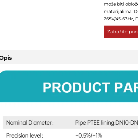
može biti oblo
materijalima. Do
265V/45-63Hz, D
Zatražite po
Opis