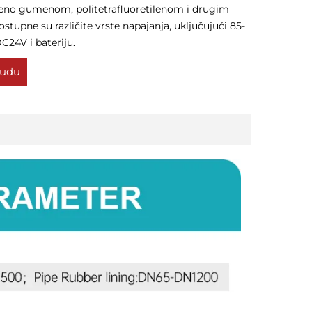
ženo gumenom, politetrafluoretilenom i drugim
stupne su različite vrste napajanja, uključujući 85-
C24V i bateriju.
nudu