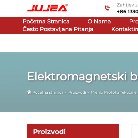
Zahtjev z
+86 133
Početna Stranica
O Nama
Pr
Često Postavljana Pitanja
Kontaktir
Elektromagnetski br
Početna stranica
>
Proizvodi
>
Mjerilo Protoka Tekućine
Proizvodi