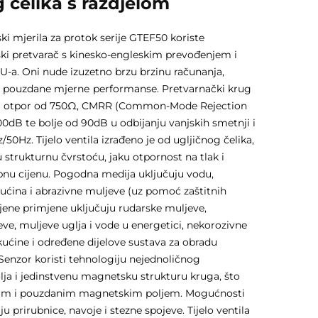
g čelika s razdjelom
i mjerila za protok serije GTEF50 koriste
ki pretvarač s kinesko-engleskim prevođenjem i
U-a. Oni nude izuzetno brzu brzinu računanja,
 i pouzdane mjernе performanse. Pretvarnački krug
ni otpor od 750Ω, CMRR (Common-Mode Rejection
100dB te bolje od 90dB u odbijanju vanjskih smetnji i
50Hz. Tijelo ventila izrađeno je od ugljičnog čelika,
 strukturnu čvrstoću, jaku otpornost na tlak i
pnu cijenu. Pogodna medija uključuju vodu,
ućina i abrazivne muljeve (uz pomoć zaštitnih
jene primjene uključuju rudarske muljeve,
e, muljeve uglja i vode u energetici, nekorozivne
kućine i određene dijelove sustava za obradu
Senzor koristi tehnologiju nejednoličnog
a i jedinstvenu magnetsku strukturu kruga, što
ilnim i pouzdanim magnetskim poljem. Mogućnosti
ju prirubnice, navoje i stezne spojeve. Tijelo ventila