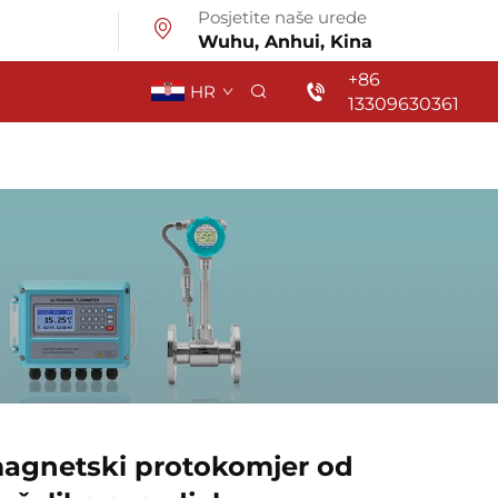
Posjetite naše urede
Wuhu, Anhui, Kina
+86
HR
13309630361
magnetski protokomjer od