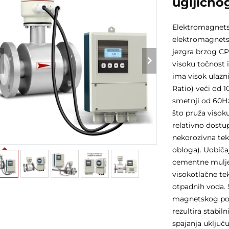
ugljično
Elektromagnetsk
elektromagnets
jezgra brzog CP
visoku točnost
ima visok ulaz
Ratio) veći od 
smetnji od 60Hz/
što pruža visoku
relativno dostu
nekorozivna tek
obloga). Uobiča
cementne muljev
visokotlačne te
otpadnih voda. 
magnetskog polj
rezultira stab
spajanja uključu