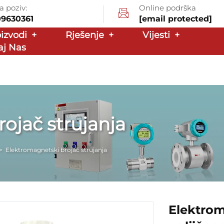
a poziv:
Online podrška
09630361
[email protected]
oizvodi
+
Rješenje
+
Vijesti
+
aj Nas
ojač strujanja
>
Elektromagnetski brojač strujanja
Elektro