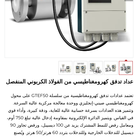
 تدفق كهرومغناطيسي من الفولاذ الكربوني المنفصل
تعتمد عدادات تدفق كهرومغناطيسية من سلسلة GTEF50 على محول
غناطيسي صيني-إنجليزي ووحدة معالجة مركزية عالية السرعة.
 هذه العدادات بسرعة حسابية عالية للغاية، ودقة كبيرة، وأداء قوي
في القياس. ويتميز الدائرة الإلكترونية بمقاومة إدخال عالية تبلغ 750 أوم،
ومعامل رفض للنمط المشترك يزيد عن 100 ديسيبل، ورفض تجاوز 90
ديسيبل للتدخلات الخارجية وللتدخلات بتردد 60 هرتز/50 هرتز. ويُصنع