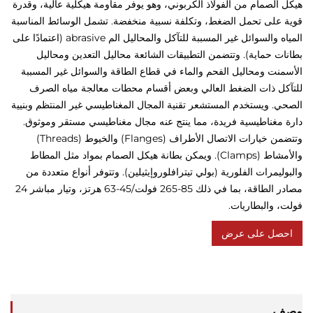
لصمام من الفولاذ الكربوني، وهو يوفر مقاومة هيكلية عالية، وقدرة
على تحمل الضغط، وتكلفة نسبية منخفضة. تشمل الوسائط المناسبة
المياه والسوائل غير المسببة للتآكل والمحاليل الم abrasive (اعتمادًا على
 حماية). وتتضمن التطبيقات الشائعة محاليل التعدين ومحاليل
ت ومحاليل الفحم والماء في قطاع الطاقة والسوائل غير المسببة
ل ذات الضغط العالي وبعض أقسام محطات معالجة مياه الصرف
 ويستخدم المستشعر تقنية المجال المغناطيسي غير المنتظم وبنيية
غناطيسية فريدة، مما ينتج عنه مجال مغناطيسي مستقر وموثوق.
وتتضمن خيارات الاتصال الأطراف (Flanges) والخيوط (Threads)
والأمشاط (Clamps). ويمكن بطانة هيكل الصمام بمواد مثل المطاط
يمرات الفلورية (بولي تيترافلوروإيثيلين). وتتوفر أنواع متعددة من
مصادر الطاقة، بما في ذلك 85-265 فولت/45-63 هرتز، وتيار مباشر 24
والبطاريات.
ل على عرض
سعر