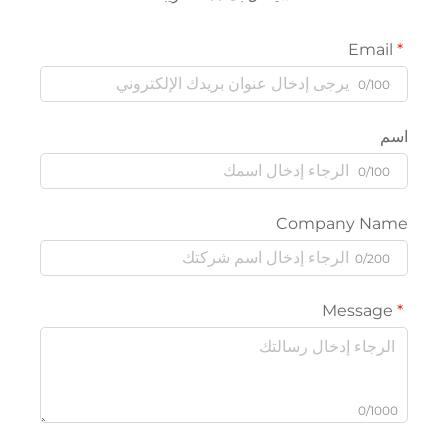
Email
0/100
سم
0/100
Company Nam
0/200
Message
0/1000