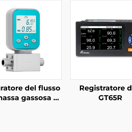
ratore del flusso
Registratore d
massa gassosa a
GT65R
microcalore