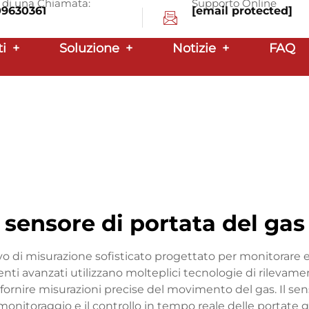
a di una Chiamata:
Supporto Online
09630361
[email protected]
ti
+
Soluzione
+
Notizie
+
FAQ
sensore di portata del gas
vo di misurazione sofisticato progettato per monitorare e 
nti avanzati utilizzano molteplici tecnologie di rilevament
 di fornire misurazioni precise del movimento del gas. Il se
 monitoraggio e il controllo in tempo reale delle portate 