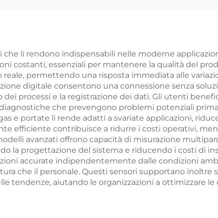
 che li rendono indispensabili nelle moderne applicazioni
oni costanti, essenziali per mantenere la qualità del prodo
 reale, permettendo una risposta immediata alle variazio
azione digitale consentono una connessione senza soluzio
to dei processi e la registrazione dei dati. Gli utenti ben
iagnostiche che prevengono problemi potenziali prima ch
 gas e portate li rende adatti a svariate applicazioni, ridu
 efficiente contribuisce a ridurre i costi operativi, ment
I modelli avanzati offrono capacità di misurazione multi
ndo la progettazione del sistema e riducendo i costi di in
ioni accurate indipendentemente dalle condizioni ambient
atura che il personale. Questi sensori supportano inoltre
 delle tendenze, aiutando le organizzazioni a ottimizzare le