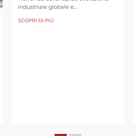
industriale globale e
dell'innovazione continua nella
SCOPRI DI PIÙ
tecnologia di misurazione, i
produttori cinesi di flussimetri si
sono gradualmente conquistati
mercati sia nazionali che
internazionali grazie a un costante
processo di innovazione e
aggiornamento. Dal dig...