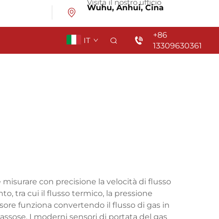
Visita il nostro ufficio
Wuhu, Anhui, Cina
+86
IT
13309630361
misurare con precisione la velocità di flusso
o, tra cui il flusso termico, la pressione
nsore funziona convertendo il flusso di gas in
gassose. I moderni sensori di portata del gas