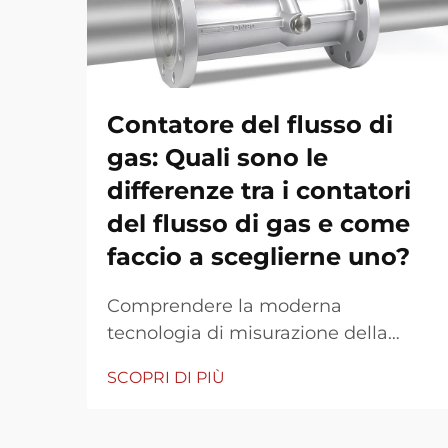
Contatore del flusso di
gas: Quali sono le
differenze tra i contatori
del flusso di gas e come
faccio a sceglierne uno?
Comprendere la moderna
tecnologia di misurazione della
portata gassosa I misuratori di flusso
SCOPRI DI PIÙ
gassoso sono diventati strumenti
essenziali in numerose industrie,
dalla produzione e lavorazione