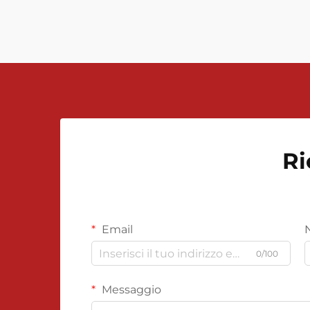
chimica alla distribuzione di gas
naturale e al monitoraggio
ambientale. Questi dispositivi
sofisticati de...
Ri
Email
0/100
Messaggio