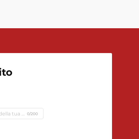
eccellenza...
ito
0/200