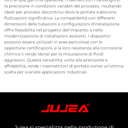
loro ampia gamma operativa. I trasmettitori mantengono
la precisione in condizioni variabili del processo, risultando
ideali per processi discontinui dove le portate subiscono
fluttuazioni significative. La compatibilità con differenti
dimensioni delle tubazioni e configurazioni d'installazione
offre flessibilità nel progetto dell'impianto e nella
modernizzazione di installazioni esistenti. I dispositivi
possono essere utilizzati in aree pericolose con le
opportune certificazioni, e la loro resistenza alla corrosione
chimica li rende idonei per la misurazione di fluidi
aggressivi. Questa versatilità, unita alla precisione e
affidabilità, rende i trasmettitori di portata vortex un'ottima
scelta per svariate applicazioni industriali.
Jujea si specializza nella produzione di