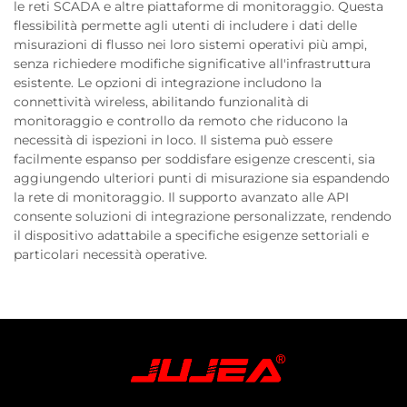
le reti SCADA e altre piattaforme di monitoraggio. Questa
flessibilità permette agli utenti di includere i dati delle
misurazioni di flusso nei loro sistemi operativi più ampi,
senza richiedere modifiche significative all'infrastruttura
esistente. Le opzioni di integrazione includono la
connettività wireless, abilitando funzionalità di
monitoraggio e controllo da remoto che riducono la
necessità di ispezioni in loco. Il sistema può essere
facilmente espanso per soddisfare esigenze crescenti, sia
aggiungendo ulteriori punti di misurazione sia espandendo
la rete di monitoraggio. Il supporto avanzato alle API
consente soluzioni di integrazione personalizzate, rendendo
il dispositivo adattabile a specifiche esigenze settoriali e
particolari necessità operative.