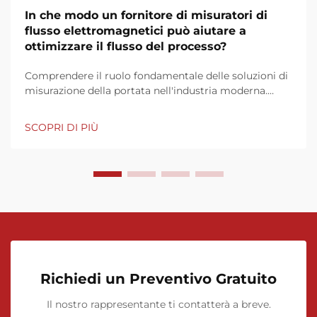
In che modo un fornitore di misuratori di
flusso elettromagnetici può aiutare a
ottimizzare il flusso del processo?
Comprendere il ruolo fondamentale delle soluzioni di
misurazione della portata nell'industria moderna.
Nell'attuale contesto industriale esigente, la
misurazione precisa della portata non è solo una
SCOPRI DI PIÙ
necessità, ma un vantaggio competitivo. Un fornitore
di misuratori di flusso elettromagnetici svolge...
Richiedi un Preventivo Gratuito
Il nostro rappresentante ti contatterà a breve.