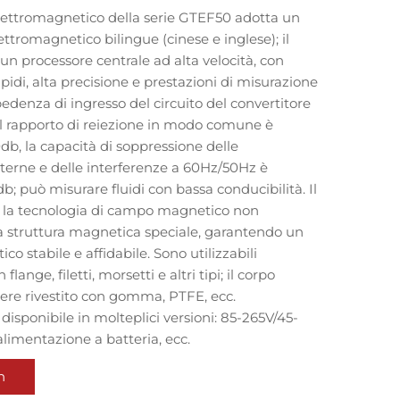
elettromagnetico della serie GTEF50 adotta un
ettromagnetico bilingue (cinese e inglese); il
 un processore centrale ad alta velocità, con
apidi, alta precisione e prestazioni di misurazione
mpedenza di ingresso del circuito del convertitore
 il rapporto di reiezione in modo comune è
db, la capacità di soppressione delle
sterne e delle interferenze a 60Hz/50Hz è
b; può misurare fluidi con bassa conducibilità. Il
 la tecnologia di campo magnetico non
 struttura magnetica speciale, garantendo un
 stabile e affidabile. Sono utilizzabili
flange, filetti, morsetti e altri tipi; il corpo
sere rivestito con gomma, PTFE, ecc.
isponibile in molteplici versioni: 85-265V/45-
limentazione a batteria, ecc.
n