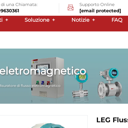
a di una Chiamata:
Supporto Online
09630361
[email protected]
ti
+
Soluzione
+
Notizie
+
FAQ
o eletromagnetico
isuratore di flusso eletromagnetico
LEG Flus