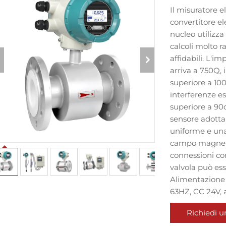
Il misuratore 
convertitore el
nucleo utilizza
calcoli molto r
affidabili. L'i
arriva a 750Q,
superiore a 100
interferenze e
superiore a 90d
sensore adotta
uniforme e una
campo magnetico
connessioni con 
valvola può es
Alimentazione d
63HZ, CC 24V, a
Richiedi u