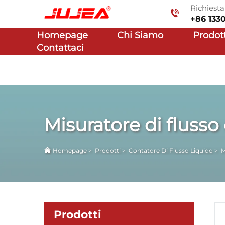
Richiest
+86 133
Homepage
Chi Siamo
Prodot
Contattaci
Misuratore di fluss
Homepage
>
Prodotti
>
Contatore Di Flusso Liquido
>
M
Prodotti