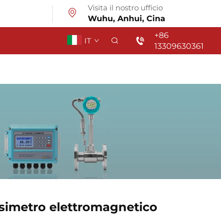
Visita il nostro ufficio
Wuhu, Anhui, Cina
+86
IT
13309630361
simetro elettromagnetico