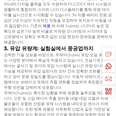
RS485 디지털 출력을 모두 지원하여 PLC/DCS 제어 시스템과
원활하게 통합되며, 스마트 LCD 디스플레이를 통해 유량 데이
터를 실시간으로 시각화할 수 있습니다. 3V 리튬 배터리 전원 공
급은 2년 이상의 지속적인 작동을 보장하여 유지보수 비용을 크
게 절감합니다. 기존의
제품
에 비해 Jujea는 ±0.5%의 높은 정
확도와 넓은 1:10 범위 비율로 저유량 모니터링의 사각지대 및
고유량에서 정확도 부족과 같은 산업 현장의 문제점을 완벽하게
해결합니다.
3. 유압 유량계: 실험실에서 중공업까지
강력한 기술 성능을 바탕으로, 주제아(Jujea) 유압 오일 유량계
는 다양한 분야에서 폭넓게 적용되고 있습니다. 건설기계 분야
에서는 굴삭기 및 로더의 유압 시스템에 실시간 유량 모니터링
기능을 제공하여 유압 실린더와 모터 간의 정확한 조화를 보장
하고 장비 운용 정밀도를 향상시킵니다. 자동차 브레이크 시스
템에서는 브레이크 유체의 흐름 변화를 정밀하게 측정함으로써
주행 안전을 강력하게 보호합니다.
주제아(Jujea)는 특수한 상황을 위해 맞춤형 솔루션을 제공합
니다. 고온 및 고압 에너지 추출 장비용 내열·내압 모델과 미세
불순물이 포함된 산업용 유체 시스템용 내마모성 센서가 이에
해당합니다. 또한 방폭 제품은 석유화학 산업과 같은 가연성 및
폭발 위험이 있는 환경의 안전 요건을 충족하여 위험한 작업 환