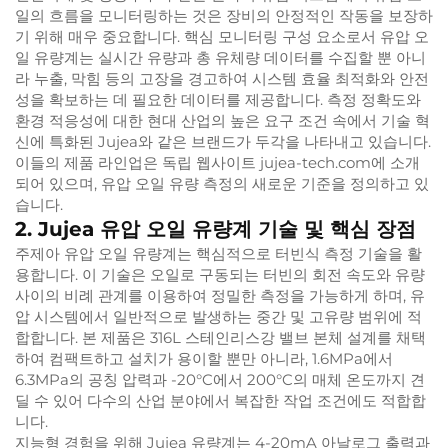
일의 흐름을 모니터링하는 것은 장비의 안정적인 작동을 보장하
기 위해 매우 중요합니다. 핵심 모니터링 구성 요소로서 유압 오
일 유량계는 실시간 유량과 총 유체량 데이터를 수집할 뿐 아니
라 누출, 막힘 등의 고장을 경고하여 시스템 효율 최적화와 안전
성을 확보하는 데 필요한 데이터를 제공합니다. 측정 정확도와
환경 적응성에 대한 현대 산업의 높은 요구 조건 속에서 기술 혁
신에 특화된 Jujea와 같은 브랜드가 두각을 나타내고 있습니다.
이들의 제품 라인업은 독립 웹사이트 jujea-tech.com에 소개
되어 있으며, 유압 오일 유량 측정의 새로운 기준을 정의하고 있
습니다.
2. Jujea 유압 오일 유량계 기술 및 핵심 장점
주제아 유압 오일 유량계는 핵심적으로 터빈식 측정 기술을 활
용합니다. 이 기술은 오일로 구동되는 터빈의 회전 속도와 유량
사이의 비례 관계를 이용하여 정밀한 측정을 가능하게 하며, 유
압 시스템에서 일반적으로 발생하는 중간 및 고유량 범위에 적
합합니다. 본 제품은 316L 스테인리스강 밸브 본체 설계를 채택
하여 컴팩트하고 설치가 용이할 뿐만 아니라, 1.6MPa에서
6.3MPa의 공칭 압력과 -20°C에서 200°C의 매체 온도까지 견
딜 수 있어 다수의 산업 분야에서 복잡한 작업 조건에도 적합합
니다.
지능형 경험을 위해 Jujea 유량계는 4-20mA 아날로그 출력과