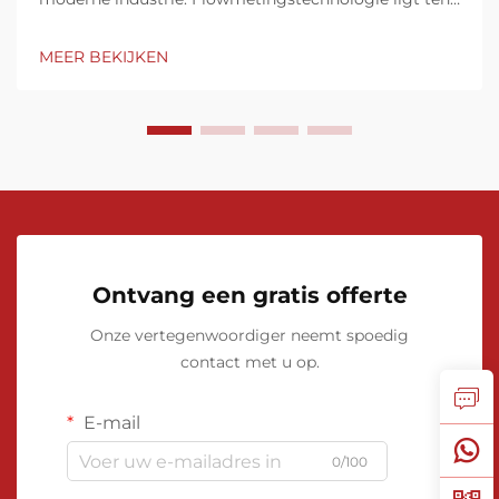
grondslag aan talloze industriële processen, waarbij
de vloeistofstroommeter een onmisbaar hulpmiddel
MEER BEKIJKEN
is in uiteenlopende toepassingen. Van precisie...
Ontvang een gratis offerte
Onze vertegenwoordiger neemt spoedig
contact met u op.
E-mail
0/100