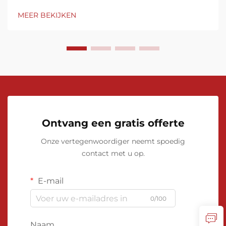
chemische verwerking tot aardgasdistributie en
MEER BEKIJKEN
milieumonitoring. Deze geavanceerde apparaten...
Ontvang een gratis offerte
Onze vertegenwoordiger neemt spoedig
contact met u op.
E-mail
0/100
Naam