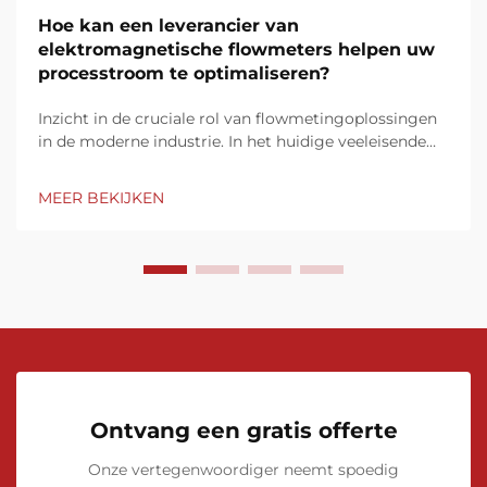
Hoe kan een leverancier van
elektromagnetische flowmeters helpen uw
processtroom te optimaliseren?
Inzicht in de cruciale rol van flowmetingoplossingen
in de moderne industrie. In het huidige veeleisende
industriële landschap is nauwkeurige flowmeting niet
alleen een noodzaak, maar ook een
MEER BEKIJKEN
concurrentievoordeel. Een leverancier van
elektromagnetische flowmeters speelt ...
Ontvang een gratis offerte
Onze vertegenwoordiger neemt spoedig