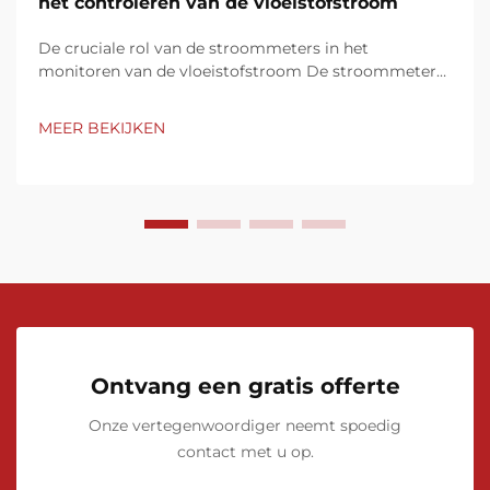
het controleren van de vloeistofstroom
De cruciale rol van de stroommeters in het
monitoren van de vloeistofstroom De stroommeters
dienen als fundamentele apparaten voor het beheren
en monitoren van de vloeistofstroom in verschillende
MEER BEKIJKEN
industrieën. Hun vermogen om nauwkeurige realtime
metingen van de doorstroming te leveren is
onmisbaar...
Ontvang een gratis offerte
Onze vertegenwoordiger neemt spoedig
contact met u op.