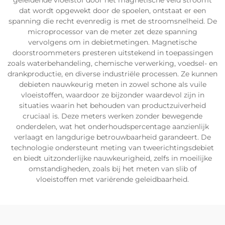
geleidende vloeistof door het magnetische veld stroomt
dat wordt opgewekt door de spoelen, ontstaat er een
spanning die recht evenredig is met de stroomsnelheid. De
microprocessor van de meter zet deze spanning
vervolgens om in debietmetingen. Magnetische
doorstroommeters presteren uitstekend in toepassingen
zoals waterbehandeling, chemische verwerking, voedsel- en
drankproductie, en diverse industriële processen. Ze kunnen
debieten nauwkeurig meten in zowel schone als vuile
vloeistoffen, waardoor ze bijzonder waardevol zijn in
situaties waarin het behouden van productzuiverheid
cruciaal is. Deze meters werken zonder bewegende
onderdelen, wat het onderhoudspercentage aanzienlijk
verlaagt en langdurige betrouwbaarheid garandeert. De
technologie ondersteunt meting van tweerichtingsdebiet
en biedt uitzonderlijke nauwkeurigheid, zelfs in moeilijke
omstandigheden, zoals bij het meten van slib of
vloeistoffen met variërende geleidbaarheid.