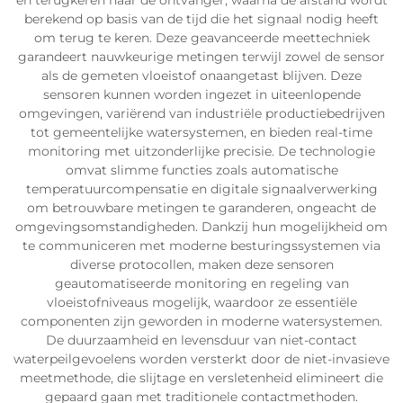
en terugkeren naar de ontvanger, waarna de afstand wordt
berekend op basis van de tijd die het signaal nodig heeft
om terug te keren. Deze geavanceerde meettechniek
garandeert nauwkeurige metingen terwijl zowel de sensor
als de gemeten vloeistof onaangetast blijven. Deze
sensoren kunnen worden ingezet in uiteenlopende
omgevingen, variërend van industriële productiebedrijven
tot gemeentelijke watersystemen, en bieden real-time
monitoring met uitzonderlijke precisie. De technologie
omvat slimme functies zoals automatische
temperatuurcompensatie en digitale signaalverwerking
om betrouwbare metingen te garanderen, ongeacht de
omgevingsomstandigheden. Dankzij hun mogelijkheid om
te communiceren met moderne besturingssystemen via
diverse protocollen, maken deze sensoren
geautomatiseerde monitoring en regeling van
vloeistofniveaus mogelijk, waardoor ze essentiële
componenten zijn geworden in moderne watersystemen.
De duurzaamheid en levensduur van niet-contact
waterpeilgevoelens worden versterkt door de niet-invasieve
meetmethode, die slijtage en versletenheid elimineert die
gepaard gaan met traditionele contactmethoden.