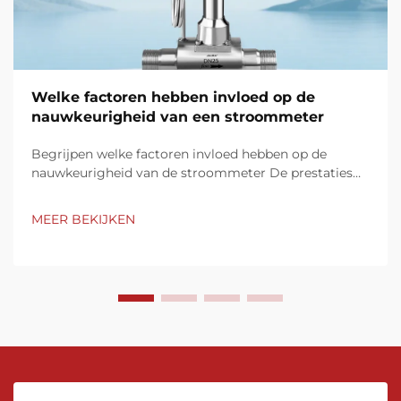
Welke factoren hebben invloed op de
nauwkeurigheid van een stroommeter
Begrijpen welke factoren invloed hebben op de
nauwkeurigheid van de stroommeter De prestaties
van de stroommeter zijn afhankelijk van meerdere
factoren die van invloed zijn op de nauwkeurigheid en
MEER BEKIJKEN
consistentie van de meting. Belangrijke elementen
zoals de eigenschappen van de vloeistof,
installatievoorwaarden, kalibratieprocedures,...