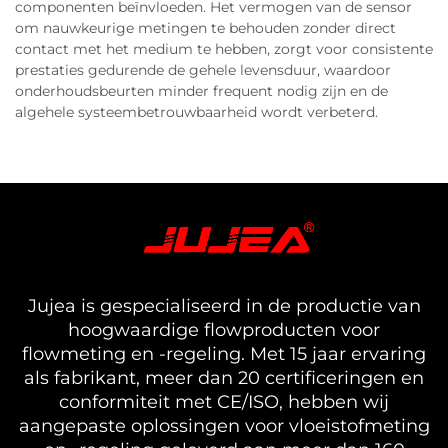
componenten beïnvloeden. Het vermogen van de sensor
om nauwkeurige metingen te behouden zonder direct
contact met het medium te hebben, zorgt voor consistente
prestaties gedurende de gehele levensduur, waardoor
onderhoudsbeurten minder frequent nodig zijn en de
algehele systeembetrouwbaarheid wordt verbeterd.
Jujea is gespecialiseerd in de productie van
hoogwaardige flowproducten voor
flowmeting en -regeling. Met 15 jaar ervaring
als fabrikant, meer dan 20 certificeringen en
conformiteit met CE/ISO, hebben wij
aangepaste oplossingen voor vloeistofmeting