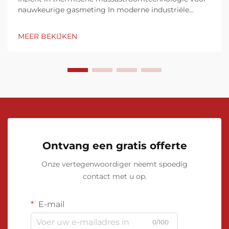
nauwkeurige gasmeting In moderne industriële
processen is nauwkeurige gasstroommeting van
cruciaal belang voor het behoud van efficiëntie,
MEER BEKIJKEN
kwaliteitscontrole en naleving van voorschriften.
Thermische gasmassaflowmeters hebben ...
Ontvang een gratis offerte
Onze vertegenwoordiger neemt spoedig
contact met u op.
E-mail
0/100