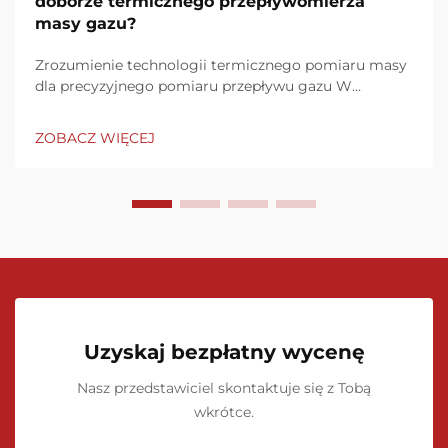
doborze termicznego przepływomierza
masy gazu?
Zrozumienie technologii termicznego pomiaru masy
dla precyzyjnego pomiaru przepływu gazu W
nowoczesnych procesach przemysłowych dokładny
pomiar przepływu gazu jest kluczowy dla utrzymania
ZOBACZ WIĘCEJ
efektywności, kontroli jakości oraz zgodności z
przepisami. Termiczne przepływomierze masy gazu
mają...
Uzyskaj bezpłatny wycenę
Nasz przedstawiciel skontaktuje się z Tobą
wkrótce.