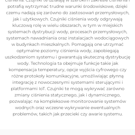
ciśnienia. Czujniki te działają w szerokim zakresie ciśnienia i
potrafią wytrzymać trudne warunki środowiskowe, dzięki
czemu nadają się zarówno do zastosowań przemysłowych,
jak i użytkowych. Czujniki ciśnienia wody odgrywają
kluczową rolę w wielu obszarach, w tym w miejskich
systemach dystrybucji wody, procesach przemysłowych,
systemach nawadniania oraz instalacjach wodociągowych
w budynkach mieszkalnych. Pomagają one utrzymać
optymalne poziomy ciśnienia wody, zapobiegają
uszkodzeniom systemu i gwarantują skuteczną dystrybucję
wody. Technologia ta obejmuje funkcje takie jak
kompensacja temperatury, opcje wyjścia cyfrowego czy
różne protokoły komunikacyjne, umożliwiając płynną
integrację z nowoczesnymi systemami sterującymi i
platformami IoT. Czujniki te mogą wykrywać zarówno
zmiany ciśnienia statycznego, jak i dynamicznego,
pozwalając na kompleksowe monitorowanie systemów
wodnych oraz wczesne wykrywanie ewentualnych
problemów, takich jak przecieki czy awarie systemu.