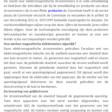
De markt voor elektromagnetische stroommeters is in volle ontwikkeling
en bedrijven die betrokken zijn bij de ontwikkeling en productie van deze
stroommeters zijn in een flinke
producten
de Commissie heeft in de eerste
plaats de Commissie verzocht de Commissie te verzoeken de in artikel 10
van Verordening (EG) nr. 659/1999 bedoelde maatregelen te steunen. De
marktontwikkelingen wijzen erop dat deze cijfers de komende jaren zullen
blijven stijgen. Door de technologische vooruitgang zijn deze producten
betrouwbaarder en nauwkeuriger geworden en kunnen ze voor een
breder scala van toepassingen worden gebruikt.
Hoe werken magnetische debietmeters eigenlijk?
Deze elektromagnetische stroommeters gebruiken Faradays wet van
elektromagnetische inductie om de snelheid waarmee een vloeistof door
een buis stroomt te meten. Ze genereren een magnetisch veld en sturen
het door naar de geleidende vloeistof, waardoor de stroom snelheid wordt
gemeten. Wanneer de geleidende vloeistof door het magnetisch veld
gaat, wordt er een spanningssignaal gegenereerd. Dit signaal wordt dan
opgevangen door de elektroden van het apparaat, die de sterkte van het
spanningssignaal detecteren en deze waarde gebruiken om de
doorstroming in de buis te berekenen.
De invoering van gelijkstroom
De stroomsnelheid van de vloeistof bepaalt de gegenereerde spanning.
Toen deze apparaten voor het eerst werden uitgevonden, was
wisselstroom (AC) de voorkeursmethode voor het genereren van het
magnetische veld. AC-meters vereisen weinig aanpassing en kunnen ruis