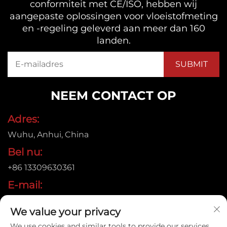
conformiteit met CE/ISO, hebben wij
aangepaste oplossingen voor vloeistofmeting
en -regeling geleverd aan meer dan 160
landen.
NEEM CONTACT OP
Adres:
Wuhu, Anhui, China
Bel nu:
+86 13309630361
E-mail:
[email protected]
We value your privacy
We use cookies and similar tools to provide our services.