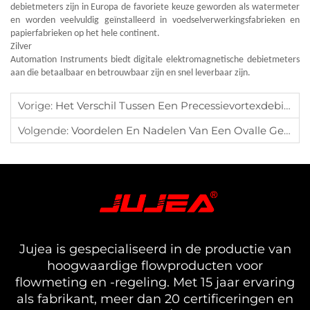
debietmeters zijn in Europa de favoriete keuze geworden als watermeter
en worden veelvuldig geïnstalleerd in voedselverwerkingsfabrieken en
papierfabrieken op het hele continent.
Zilver
Automation Instruments biedt digitale elektromagnetische debietmeters
aan die betaalbaar en betrouwbaar zijn en snel leverbaar zijn.
Vorige:
Het Verschil Tussen Een Precessievortexdebietmeter En Een Vortexdebietmeter
Volgende:
Voordelen En Nadelen Van Een Ovalle Gear Flowmeter
Jujea is gespecialiseerd in de productie van
hoogwaardige flowproducten voor
flowmeting en -regeling. Met 15 jaar ervaring
als fabrikant, meer dan 20 certificeringen en