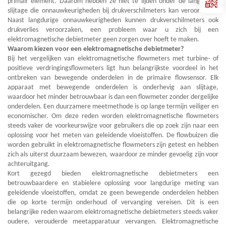
primair element. Daarom hebben ze niet te lijden onder de langdurige
slijtage die onnauwkeurigheden bij drukverschilmeters kan veroorzaken.
Naast langdurige onnauwkeurigheden kunnen drukverschilmeters ook
drukverlies veroorzaken, een probleem waar u zich bij een
elektromagnetische debietmeter geen zorgen over hoeft te maken.
Waarom kiezen voor een elektromagnetische debietmeter?
Bij het vergelijken van elektromagnetische flowmeters met turbine- of
positieve verdringingsflowmeters ligt hun belangrijkste voordeel in het
ontbreken van bewegende onderdelen in de primaire flowsensor. Elk
apparaat met bewegende onderdelen is onderhevig aan slijtage,
waardoor het minder betrouwbaar is dan een flowmeter zonder dergelijke
onderdelen. Een duurzamere meetmethode is op lange termijn veiliger en
economischer. Om deze reden worden elektromagnetische flowmeters
steeds vaker de voorkeurswijze voor gebruikers die op zoek zijn naar een
oplossing voor het meten van geleidende vloeistoffen. De flowbuizen die
worden gebruikt in elektromagnetische flowmeters zijn getest en hebben
zich als uiterst duurzaam bewezen, waardoor ze minder gevoelig zijn voor
achteruitgang.
Kort gezegd bieden elektromagnetische debietmeters een
betrouwbaardere en stabielere oplossing voor langdurige meting van
geleidende vloeistoffen, omdat ze geen bewegende onderdelen hebben
die op korte termijn onderhoud of vervanging vereisen. Dit is een
belangrijke reden waarom elektromagnetische debietmeters steeds vaker
oudere, verouderde meetapparatuur vervangen. Elektromagnetische