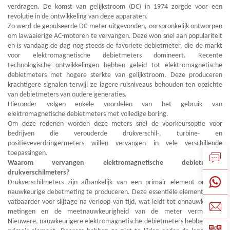
verdragen. De komst van gelijkstroom (DC) in 1974 zorgde voor een
revolutie in de ontwikkeling van deze apparaten.
Zo werd de gepulseerde DC-meter uitgevonden, oorspronkelijk ontworpen
om lawaaierige AC-motoren te vervangen. Deze won snel aan populariteit
en is vandaag de dag nog steeds de favoriete debietmeter, die de markt
voor elektromagnetische debietmeters domineert. Recente
technologische ontwikkelingen hebben geleid tot elektromagnetische
debietmeters met hogere sterkte van gelijkstroom. Deze produceren
krachtigere signalen terwijl ze lagere ruisniveaus behouden ten opzichte
van debietmeters van oudere generaties.
Hieronder volgen enkele voordelen van het gebruik van
elektromagnetische debietmeters met volledige boring.
Om deze redenen worden deze meters snel de voorkeursoptie voor
bedrijven die verouderde drukverschil-, turbine- en
positieveverdringermeters willen vervangen in vele verschillende
toepassingen.
Waarom vervangen elektromagnetische debietmeters
drukverschilmeters?
Drukverschilmeters zijn afhankelijk van een primair element om een
nauwkeurige debetmeting te produceren. Deze essentiële elementen zijn
vatbaarder voor slijtage na verloop van tijd, wat leidt tot onnauwkeurige
metingen en de meetnauwkeurigheid van de meter vermindert.
Nieuwere, nauwkeurigere elektromagnetische debietmeters hebben geen