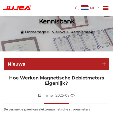
NL
Kennisbank
Homepage
>
Nieuws
>
Kennisbank
Nieuws
Hoe Werken Magnetische Debietmeters
Eigenlijk?
Time : 2025-08-07
De versnelde groei van elektromagnetische stroommeters