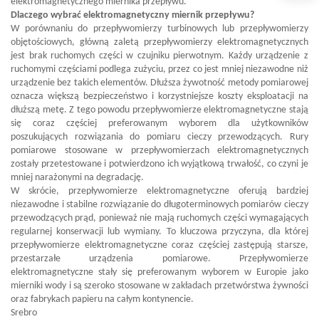
elektromagnetycznego miernika przepływu.
Dlaczego wybrać elektromagnetyczny miernik przepływu?
W porównaniu do przepływomierzy turbinowych lub przepływomierzy
objętościowych, główną zaletą przepływomierzy elektromagnetycznych
jest brak ruchomych części w czujniku pierwotnym. Każdy urządzenie z
ruchomymi częściami podlega zużyciu, przez co jest mniej niezawodne niż
urządzenie bez takich elementów. Dłuższa żywotność metody pomiarowej
oznacza większą bezpieczeństwo i korzystniejsze koszty eksploatacji na
dłuższą metę. Z tego powodu przepływomierze elektromagnetyczne stają
się coraz częściej preferowanym wyborem dla użytkowników
poszukujących rozwiązania do pomiaru cieczy przewodzących. Rury
pomiarowe stosowane w przepływomierzach elektromagnetycznych
zostały przetestowane i potwierdzono ich wyjątkową trwałość, co czyni je
mniej narażonymi na degradację.
W skrócie, przepływomierze elektromagnetyczne oferują bardziej
niezawodne i stabilne rozwiązanie do długoterminowych pomiarów cieczy
przewodzących prąd, ponieważ nie mają ruchomych części wymagających
regularnej konserwacji lub wymiany. To kluczowa przyczyna, dla której
przepływomierze elektromagnetyczne coraz częściej zastępują starsze,
przestarzałe urządzenia pomiarowe. Przepływomierze
elektromagnetyczne stały się preferowanym wyborem w Europie jako
mierniki wody i są szeroko stosowane w zakładach przetwórstwa żywności
oraz fabrykach papieru na całym kontynencie.
Srebro