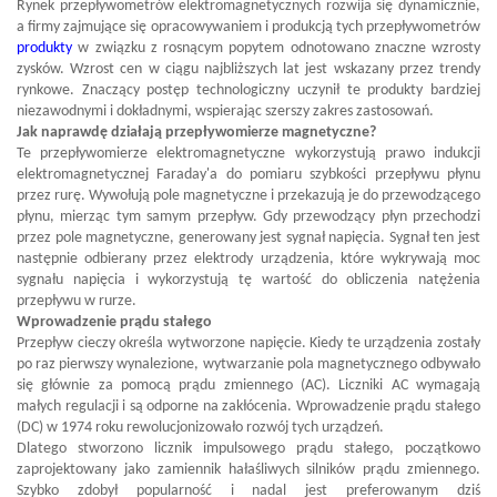
Rynek przepływometrów elektromagnetycznych rozwija się dynamicznie,
a firmy zajmujące się opracowywaniem i produkcją tych przepływometrów
produkty
w związku z rosnącym popytem odnotowano znaczne wzrosty
zysków. Wzrost cen w ciągu najbliższych lat jest wskazany przez trendy
rynkowe. Znaczący postęp technologiczny uczynił te produkty bardziej
niezawodnymi i dokładnymi, wspierając szerszy zakres zastosowań.
Jak naprawdę działają przepływomierze magnetyczne?
Te przepływomierze elektromagnetyczne wykorzystują prawo indukcji
elektromagnetycznej Faraday'a do pomiaru szybkości przepływu płynu
przez rurę. Wywołują pole magnetyczne i przekazują je do przewodzącego
płynu, mierząc tym samym przepływ. Gdy przewodzący płyn przechodzi
przez pole magnetyczne, generowany jest sygnał napięcia. Sygnał ten jest
następnie odbierany przez elektrody urządzenia, które wykrywają moc
sygnału napięcia i wykorzystują tę wartość do obliczenia natężenia
przepływu w rurze.
Wprowadzenie prądu stałego
Przepływ cieczy określa wytworzone napięcie. Kiedy te urządzenia zostały
po raz pierwszy wynalezione, wytwarzanie pola magnetycznego odbywało
się głównie za pomocą prądu zmiennego (AC). Liczniki AC wymagają
małych regulacji i są odporne na zakłócenia. Wprowadzenie prądu stałego
(DC) w 1974 roku rewolucjonizowało rozwój tych urządzeń.
Dlatego stworzono licznik impulsowego prądu stałego, początkowo
zaprojektowany jako zamiennik hałaśliwych silników prądu zmiennego.
Szybko zdobył popularność i nadal jest preferowanym dziś