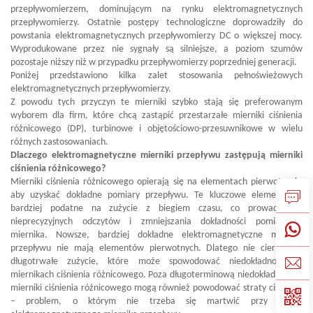
przepływomierzem, dominującym na rynku elektromagnetycznych
przepływomierzy. Ostatnie postępy technologiczne doprowadziły do
powstania elektromagnetycznych przepływomierzy DC o większej mocy.
Wyprodukowane przez nie sygnały są silniejsze, a poziom szumów
pozostaje niższy niż w przypadku przepływomierzy poprzedniej generacji.
Poniżej przedstawiono kilka zalet stosowania pełnoświeżowych
elektromagnetycznych przepływomierzy.
Z powodu tych przyczyn te mierniki szybko stają się preferowanym
wyborem dla firm, które chcą zastąpić przestarzałe mierniki ciśnienia
różnicowego (DP), turbinowe i objętościowo-przesuwnikowe w wielu
różnych zastosowaniach.
Dlaczego elektromagnetyczne mierniki przepływu zastępują mierniki
ciśnienia różnicowego?
Mierniki ciśnienia różnicowego opierają się na elementach pierwotnych,
aby uzyskać dokładne pomiary przepływu. Te kluczowe elementy są
bardziej podatne na zużycie z biegiem czasu, co prowadzi do
nieprecyzyjnych odczytów i zmniejszania dokładności pomiarowej
miernika. Nowsze, bardziej dokładne elektromagnetyczne mierniki
przepływu nie mają elementów pierwotnych. Dlatego nie cierpią na
długotrwałe zużycie, które może spowodować niedokładności w
miernikach ciśnienia różnicowego. Poza długoterminową niedokładnością,
mierniki ciśnienia różnicowego mogą również powodować straty ciśnienia
– problem, o którym nie trzeba się martwić przy użyciu