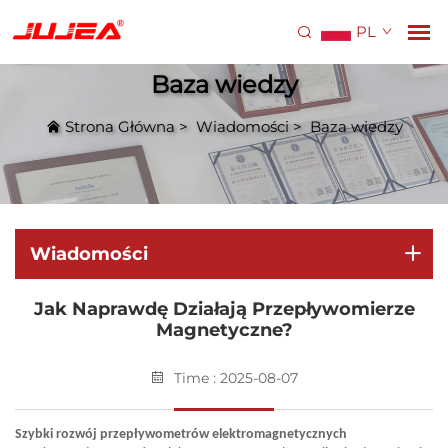
PL
Baza wiedzy
Strona Główna
>
Wiadomości
>
Baza wiedzy
Wiadomości
Jak Naprawdę Działają Przepływomierze
Magnetyczne?
Time : 2025-08-07
Szybki rozwój przepływometrów elektromagnetycznych