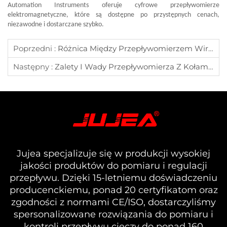
Automation Instruments oferuje cyfrowe przepływomierze
elektromagnetyczne, które są dostępne po przystępnych cenach,
niezawodne i dostarczane szybko.
Poprzedni :
Różnica Między Przepływomierzem Wirowym A Przepływomierzem Wirowym Z Precesją
Następny :
Zalety I Wady Przepływomierza Z Kołami Eliptycznymi
Jujea specjalizuje się w produkcji wysokiej
jakości produktów do pomiaru i regulacji
przepływu. Dzięki 15-letniemu doświadczeniu
producenckiemu, ponad 20 certyfikatom oraz
zgodności z normami CE/ISO, dostarczyliśmy
spersonalizowane rozwiązania do pomiaru i
kontroli przepływu cieczy do ponad 160