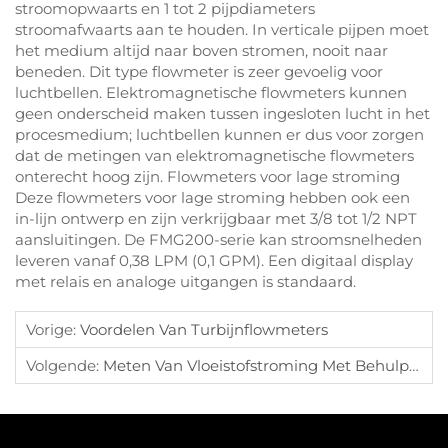
stroomopwaarts en 1 tot 2 pijpdiameters
stroomafwaarts aan te houden. In verticale pijpen moet
het medium altijd naar boven stromen, nooit naar
beneden. Dit type flowmeter is zeer gevoelig voor
luchtbellen. Elektromagnetische flowmeters kunnen
geen onderscheid maken tussen ingesloten lucht in het
procesmedium; luchtbellen kunnen er dus voor zorgen
dat de metingen van elektromagnetische flowmeters
onterecht hoog zijn. Flowmeters voor lage stroming
Deze flowmeters voor lage stroming hebben ook een
in-lijn ontwerp en zijn verkrijgbaar met 3/8 tot 1/2 NPT
aansluitingen. De FMG200-serie kan stroomsnelheden
leveren vanaf 0,38 LPM (0,1 GPM). Een digitaal display
met relais en analoge uitgangen is standaard.
Vorige:
Voordelen Van Turbijnflowmeters
Volgende:
Meten Van Vloeistofstroming Met Behulp Van Druktransducers