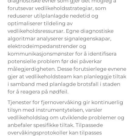
diagnostiske evner som gjer det mogleg å
forutsevar vedlikeholdsstrategiar, som
reduserer utilplanlagde nedetid og
optimaliserer tildeling av
vedlikeholdsressursar. Egne diagnostiske
algoritmar analyserer signalegenskapar,
elektrodeimpedanstrender og
kommunikasjonsmønster for å identifisera
potensielle problem før dei påverkar
målegjerdigheten. Desse forutsierlege evnene
gjer at vedlikeholdsteam kan planleggje tiltak
i samband med planlagde brotsfall i staden
for å reagera på nødfeil.
Tjenester for fjernovervåking gir kontinuerlig
tilsyn med instrumentytelsen, varsler
vedlikeholdslag om utviklende problemer og
anbefaler spesifikke tiltak. Tilpassede
overvåkingsprotokoller kan tilpasses