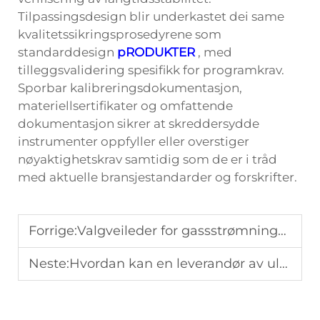
Tilpassingsdesign blir underkastet dei same
kvalitetssikringsprosedyrene som
standarddesign
pRODUKTER
, med
tilleggsvalidering spesifikk for programkrav.
Sporbar kalibreringsdokumentasjon,
materiellsertifikater og omfattende
dokumentasjon sikrer at skreddersydde
instrumenter oppfyller eller overstiger
nøyaktighetskrav samtidig som de er i tråd
med aktuelle bransjestandarder og forskrifter.
Forrige:
Valgveileder for gassstrømningsmålere: en omfattende analyse fra behov til implementering
Neste:
Hvordan kan en leverandør av ultralydstrømmingsmålere forbedre måleprosessen din?