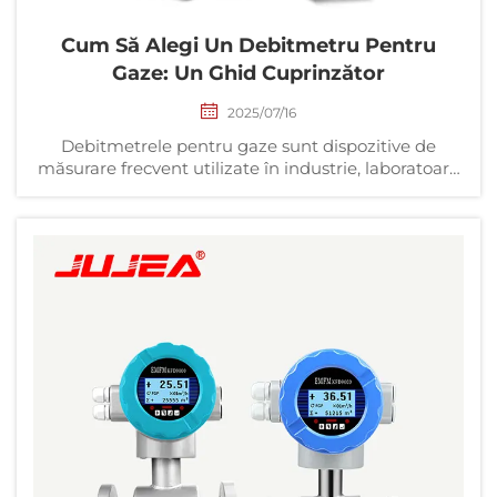
Cum Să Alegi Un Debitmetru Pentru
Gaze: Un Ghid Cuprinzător
2025/07/16
Debitmetrele pentru gaze sunt dispozitive de
măsurare frecvent utilizate în industrie, laboratoare
și domeniile de protecție a mediului pentru
monitorizarea și controlul debitului gazelor.
Alegerea debitmetrului potrivit nu doar
îmbunătățește precizia măsurătorilor, ci și
optimizează performanța sistemului perf...