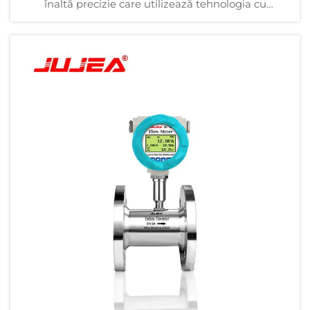
înaltă precizie care utilizează tehnologia cu
microunde pentru a măsura fără contact nivelul
lichidelor. Este utilizată pe scară largă în tancuri de
stocare, reactoare și alte recipiente din industria
petrolieră, chimică, energetică, alimentară și alte
industrii...