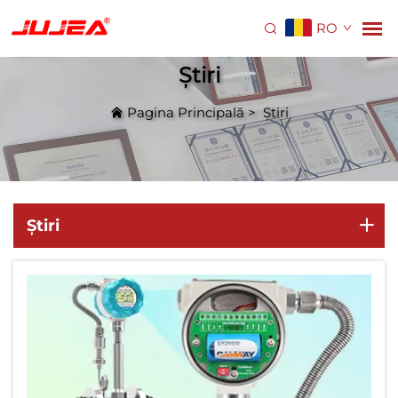
RO
Știri
Pagina Principală
>
Știri
Știri