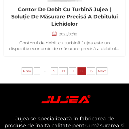
Contor De Debit Cu Turbină Jujea |
Soluție De Măsurare Precisă A Debitului
Lichidelor
2025/07/10
Contorul de debit cu turbină Jujea este un
dispozitiv economic de măsurare precisă a debitului
lichidelor, conceput pentru apă, vin, alcool, benzină,
motorină, ulei comestibil și alte fluide curate, cu
vâscozitate scăzută și neagresive. Datorită
...
stabilității, eficienței economice și duratei lungi de
Prev
1
9
10
11
12
13
Next
funcționare, acesta a devenit prima opțiune pentru
industrii precum petrochimic, alimentar și băuturi,
tratarea apei și farmaceutic.
Jujea se specializează în fabricarea de
produse de înaltă calitate pentru măsurarea și