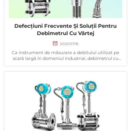
Defecțiuni Frecvente Și Soluții Pentru
Debimetrul Cu Vârtej
2025/07/18
Ca instrument de măsurare a debitului utilizat pe
scară largă în domeniul industrial, debimetrul cu
vârtej joacă un rol important în numeroase industrii,
cum ar fi industria chimică, energetică, metalurgică,
etc. Totuși, în practică, acesta poate prezenta diverse
defecțiuni, afectând...