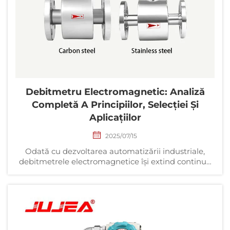
Debitmetru Electromagnetic: Analiză
Completă A Principiilor, Selecției Și
Aplicațiilor
2025/07/15
Odată cu dezvoltarea automatizării industriale,
debitmetrele electromagnetice își extind continuu
valoarea aplicațională în domeniile mentenanței
predictive a echipamentelor și optimizării eficienței
energetice a sistemelor, prin inovații tehnologice
inteligente. La alegerea modelului, trebuie luate în
considerare în mod comprehensiv caracteristicile
mediului, condițiile tehnologice și cerințele privind