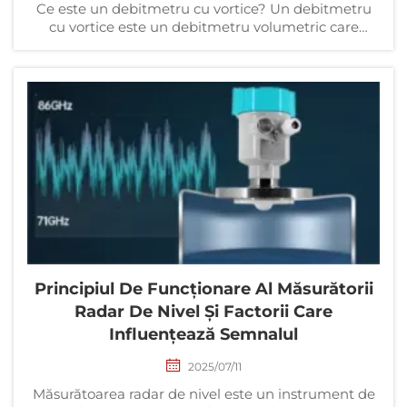
Ce este un debitmetru cu vortice? Un debitmetru
cu vortice este un debitmetru volumetric care
măsoară debitul volumic, debitul volumic standard
sau debitul masic al gazelor, aburilor sau lichidelor,
pe baza principiului vortecii Karman. Este utilizat în
principal pentru măsurarea debitului...
Principiul De Funcționare Al Măsurătorii
Radar De Nivel Și Factorii Care
Influențează Semnalul
2025/07/11
Măsurătoarea radar de nivel este un instrument de