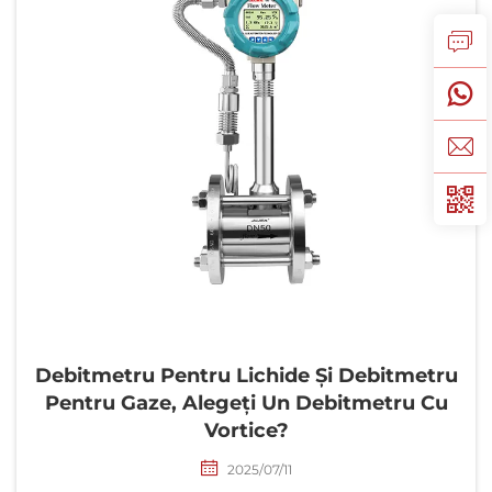
utilizarea pe termen lung; Jujea dispune de o
echipă tehnică specializată și de studii de caz ale
clienților pentru a oferi soluții profesionale de
automatizare a proceselor.
Debitmetru Pentru Lichide Și Debitmetru
Pentru Gaze, Alegeți Un Debitmetru Cu
Vortice?
2025/07/11