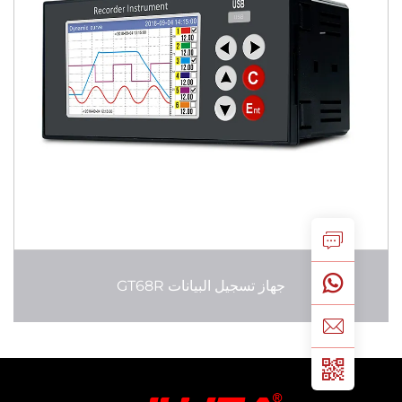
جهاز تسجيل البيانات GT68R