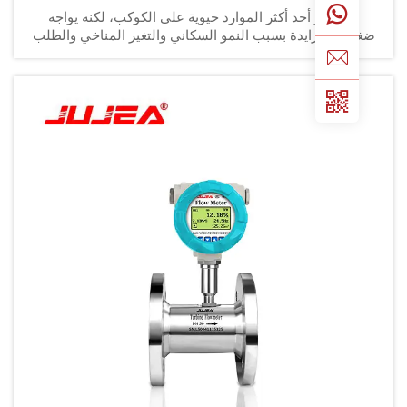
الماء هو أحد أكثر الموارد حيوية على الكوكب، لكنه يواجه
وطًا متزايدة بسبب النمو السكاني والتغير المناخي والطلب
ناعي المتزايد. لم تعد إدارة المياه الفعالة خيارًا؛ بل أصبحت
ضرورة. الشركات والبلديات...