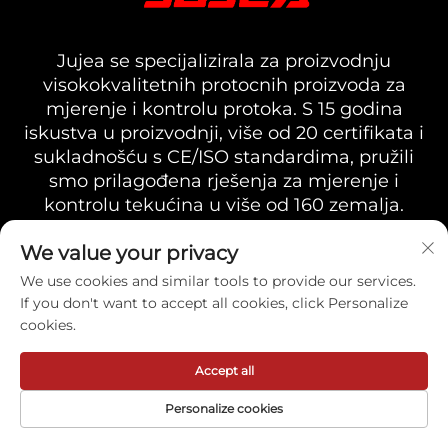
Jujea se specijalizirala za proizvodnju
visokokvalitetnih protocnih proizvoda za
mjerenje i kontrolu protoka. S 15 godina
iskustva u proizvodnji, više od 20 certifikata i
sukladnošću s CE/ISO standardima, pružili
smo prilagođena rješenja za mjerenje i
kontrolu tekućina u više od 160 zemalja.
We value your privacy
We use cookies and similar tools to provide our services.
If you don't want to accept all cookies, click Personalize
KONTAKTIRAJTE NAS
cookies.
Adresa:
Accept all
Wuhu, Anhui, Kina
Personalize cookies
Nazovite sada: