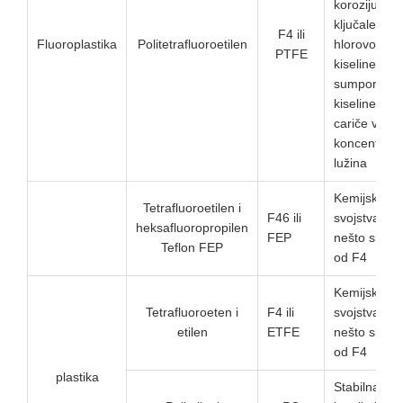
koroziju od
ključale
F4 ili
Fluoroplastika
Politetrafluoroetilen
hlorovodičn
PTFE
kiseline,
sumporne
kiseline,
cariče vode 
koncentrira
lužina
Kemijska
Tetrafluoroetilen i
F46 ili
svojstva su
heksafluoropropilen
FEP
nešto slabij
Teflon FEP
od F4
Kemijska
Tetrafluoroeten i
F4 ili
svojstva su
etilen
ETFE
nešto slabij
od F4
plastika
Stabilna