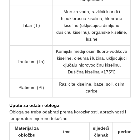
Morska voda, različiti kloridi i
hipoklorusna kiselina, hlorirane
Titan (Ti)
kiseline (uključujući dimljenu
dušičnu kiselinu), organske kiseline,
lužine
Kemijski mediji osim fluoro-vodikove
kiseline, oleuma i lužina, uključujući
Tantalum (Ta)
ključalu hlorovodičnu kiselinu.
Dušična kiselina <175℃
Različite kiseline, baze, soli, osim
Platinum (Pt)
carice
Upute za odabir obloga
Obloga se treba odabrati prema korozivnosti, abrazivnosti i
temperaturi mjerene tekućine.
Materijal za
sljedeći
ime
performan
obložbu
članak