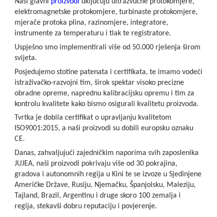
Naši glavni
proizvodi
uključuju ultrazvučne protokomjere,
elektromagnetske protokomjere, turbinaste protokomjere,
mjerače protoka plina, razinomjere, integratore,
instrumente za temperaturu i tlak te registratore.
Uspješno smo implementirali više od 50.000 rješenja širom
svijeta.
Posjedujemo stotine patenata i certifikata, te imamo vodeći
istraživačko-razvojni tim, širok spektar visoko precizne
obradne opreme, naprednu kalibracijsku opremu i tim za
kontrolu kvalitete kako bismo osigurali kvalitetu proizvoda.
Tvrtka je dobila certifikat o upravljanju kvalitetom
ISO9001:2015, a naši proizvodi su dobili europsku oznaku
CE.
Danas, zahvaljujući zajedničkim naporima svih zaposlenika
JUJEA, naši proizvodi pokrivaju više od 30 pokrajina,
gradova i autonomnih regija u Kini te se izvoze u Sjedinjene
Američke Države, Rusiju, Njemačku, Španjolsku, Maleziju,
Tajland, Brazil, Argentinu i druge skoro 100 zemalja i
regija, stekavši dobru reputaciju i povjerenje.