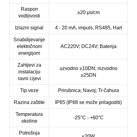
Raspon
≥20 μs/cm
vodljivosti
Izlazni signal
4 - 20 mA, impuls, RS485, Hart
Snabdijevanje
električnom
AC220V; DC24V; Baterija
energijom
Zahtjevi za
uzvodno ≥10DN; nizvodno
instalaciju
≥25DN
ravni cijevi
Tip veze
Prirubnica; Navoj; Tr-čahura
Razina zaštite
IP65 (IP68 se može prilagoditi)
Temperatura
-25°C - +60°C
okoline
Potrošnja
≤20W