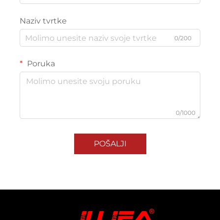
Naziv tvrtke
0/200
Poruka
0/1000
POŠALJI