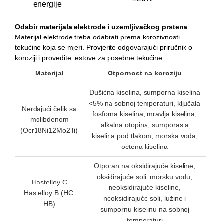
energije
Odabir materijala elektrode i uzemljivačkog prstena
Materijal elektrode treba odabrati prema korozivnosti
tekućine koja se mjeri. Provjerite odgovarajući priručnik o
koroziji i provedite testove za posebne tekućine.
Materijal
Otpornost na koroziju
Dušićna kiselina, sumporna kiselina
<5% na sobnoj temperaturi, ključala
Nerđajući čelik sa
fosforna kiselina, mravlja kiselina,
molibdenom
alkalna otopina, sumporasta
(Ocr18Ni12Mo2Ti)
kiselina pod tlakom, morska voda,
octena kiselina
Otporan na oksidirajuće kiseline,
oksidirajuće soli, morsku vodu,
Hastelloy C
neoksidirajuće kiseline,
Hastelloy B (HC,
neoksidirajuće soli, lužine i
HB)
sumpornu kiselinu na sobnoj
temperaturi