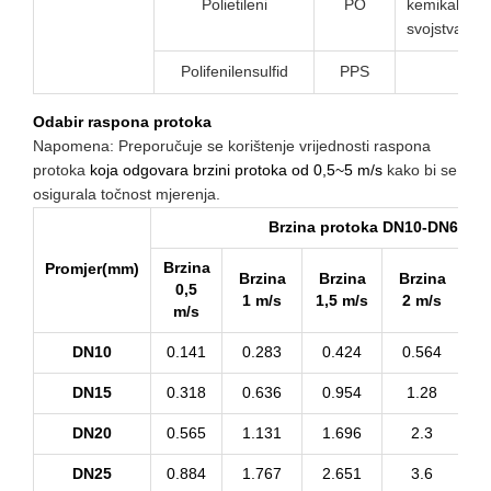
Polietileni
PO
kemikalna
svojstva
Polifenilensulfid
PPS
Odabir raspona protoka
Napomena: Preporučuje se korištenje vrijednosti raspona
protoka
koja odgovara brzini protoka od 0,5~5 m/s
kako bi se
osigurala točnost mjerenja.
Brzina protoka DN10-DN600 0,
Brzina
Promjer(mm)
Brzina
Brzina
Brzina
B
0,5
1 m/s
1,5 m/s
2 m/s
2,
m/s
DN10
0.141
0.283
0.424
0.564
0
DN15
0.318
0.636
0.954
1.28
DN20
0.565
1.131
1.696
2.3
DN25
0.884
1.767
2.651
3.6