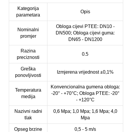
Kategorija
Opis
parametara
Obloga cijevi PTEE: DN10 -
Nominalni
DN500; Obloga cijevi guma:
promjer
DN65 - DN1200
Razina
0.5
preciznosti
Greška
Izmjerena vrijednost ±0,1%
ponovljivosti
Konvencionalna gumena obloga:
Temperatura
-20° - +70°C; Obloga PTEE: -20°
medija
- +120°C
Nazivni radni
0,6 Mpa; 1,0 Mpa; 1,6 Mpa; 4,0
tlak
Mpa
Opseg brzine
0,5 - 5 m/s