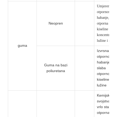
Umjerena
otpornost na
habanje,
Neopren
otporna na o
kiseline niske
koncentracije
lužine i soli
guma
Izvrsna
otpornost n
habanje,
Guma na bazi
slaba
poliuretana
otpornost n
kiseline i
lužine
Kemijska
svojstva su
vrlo stabilna
otporna na