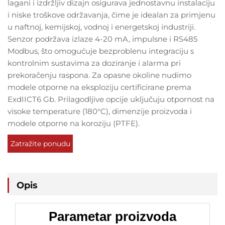
lagani i izdržljiv dizajn osigurava jednostavnu instalaciju
i niske troškove održavanja, čime je idealan za primjenu
u naftnoj, kemijskoj, vodnoj i energetskoj industriji.
Senzor podržava izlaze 4-20 mA, impulsne i RS485
Modbus, što omogućuje bezproblenu integraciju s
kontrolnim sustavima za doziranje i alarma pri
prekoračenju raspona. Za opasne okoline nudimo
modele otporne na eksploziju certificirane prema
ExdIICT6 Gb. Prilagodljive opcije uključuju otpornost na
visoke temperature (180°C), dimenzije proizvoda i
modele otporne na koroziju (PTFE).
Zatražite ponudu
Opis
Parametar proizvoda