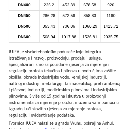
DN400
226.2
452.39
678.58
920
11
DN450
286.28
572.56
858.83
1160
14
DN500
353.43
706.86
1060.29
1413.72
17
DN600
508.94
1017.88
1526.81
2035.75
25
JUJEA je visokotehnološko poduzeće koje integrira
istraživanje i razvoj, proizvodnju, prodaju i usluge.
Specijalizirani smo za pouzdane rješenja za mjerenje i
regulaciju protoka tekućina i plinova u područjima zaštite
okoliša, obrade industrijske vode, kemijskoj industriji,
naftnoj industriji, metalurgiji, farmaceutskoj, prehrambenoj
i pićevnoj industriji, medicinskim plinovima i industrijskim
plinovima. S više od 15 godina iskustva u proizvodnji
instrumenata za mjerenje protoka, možemo vam pomoći u
izgradnji učinkovitih rješenja za mjerenje protoka,
regulaciju i evidentiranje podataka.
Tvornica JUJEA nalazi se u gradu Wuhu, pokrajina Anhui.