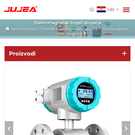
HR
Elektromagnetski brojač strujanja
Početna stranica
>
Proizvodi
>
Mjerilo Protoka Tekućine
>
Elektromagnetski
brojač strujanja
Proizvodi