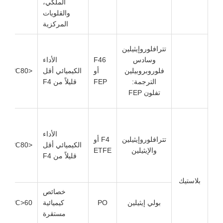
الملكي،
والقلويات
المركزية
سوائ
تترافلوروإيثيلين
حمضي
وسادس
F46
الأداء
وقلوي
فلوروبروبيلين
أو
الكيميائي أقل
<80℃
ومائي
الترجمة:
FEP
قليلاً من F4
مسبب
تفلون FEP
للتآك
سوائ
حمضي
الأداء
تترافلوروإيثيلين
F4 أو
وقلوي
الكيميائي أقل
<80℃
والإيثيلين
ETFE
ومائي
قليلاً من F4
مسبب
للتآك
لاستيك
خصائص
بولي إيثيلين
PO
كيميائية
60<℃
المجارير
مستقرة