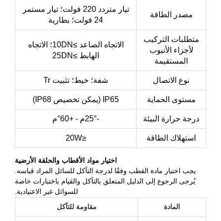
تيار متردد 220 فولت؛ تيار مستمر
مصدر الطاقة
24 فولت؛ بطارية
تطلبات التركيب
الاتجاه الصاعد ≥10DN؛ الاتجاه
لأجزاء الأنبوب
الهابط ≥25DN
المستقيمة
نوع الاتصال
شفة؛ خيط؛ تثبيت Tr
مستوى الحماية
IP65 (يمكن تخصيص IP68)
رجة حرارة البيئة
-25°م - +60°م
استهلاك الطاقة
≤20W
اختيار مواد الأقطاب والحلقة الأرضية
يجب اختيار مادة القطب وفقًا لدرجة التآكل للسائل المراد قياسه.
يُرجى الرجوع إلى الدليل المتعلق بالتآكل والقيام باختبارات خاصة
للسوائل غير الاعتيادية.
المادة
مقاومة للتآكل