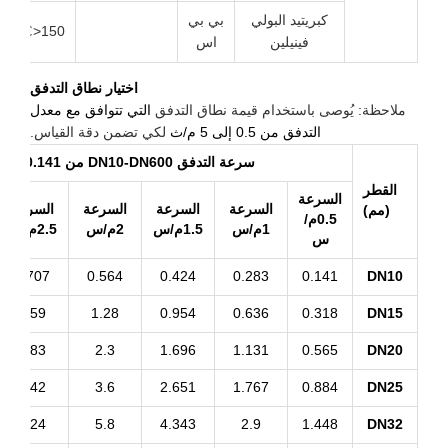
كبريتيد البولي
بي بي
الماء
150<℃
فينيلين
اس
الساخن
اختيار نطاق التدفق
لاحظة: يُوصى باستخدام قيمة نطاق التدفق
التي تتوافق مع معدل
التدفق من 0.5 إلى 5 م/ث
لكي تضمن دقة القياس.
سرعة التدفق DN10-DN600 من 0.141م³/س إلى 5089.38م³/س
القطر
السرعة
السرعة
السرعة
السرعة
السرعة
السر
(مم)
0.5م/
1م/س
1.5م/س
2م/س
2.5م/س
3م/س
س
.848
0.707
0.564
0.424
0.283
0.141
DN1
.909
1.59
1.28
0.954
0.636
0.318
DN1
.39
2.83
2.3
1.696
1.131
0.565
DN2
5.3
4.42
3.6
2.651
1.767
0.884
DN2
.69
7.24
5.8
4.343
2.9
1.448
DN3