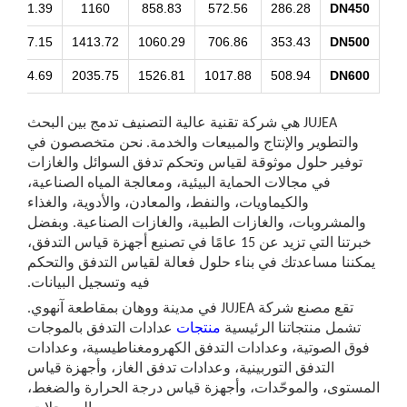
17.67
1431.39
1160
858.83
572.56
286.28
DN45
20.58
1767.15
1413.72
1060.29
706.86
353.43
DN50
53.63
2544.69
2035.75
1526.81
1017.88
508.94
DN60
JUJEA هي شركة تقنية عالية التصنيف تدمج بين البحث
والتطوير والإنتاج والمبيعات والخدمة. نحن متخصصون في
توفير حلول موثوقة لقياس وتحكم تدفق السوائل والغازات
في مجالات الحماية البيئية، ومعالجة المياه الصناعية،
والكيماويات، والنفط، والمعادن، والأدوية، والغذاء
المشروبات، والغازات الطبية، والغازات الصناعية. وبفضل
خبرتنا التي تزيد عن 15 عامًا في تصنيع أجهزة قياس التدفق،
كننا مساعدتك في بناء حلول فعالة لقياس التدفق والتحكم
فيه وتسجيل البيانات.
تقع مصنع شركة JUJEA في مدينة ووهان بمقاطعة آنهوي.
تشمل منتجاتنا الرئيسية
منتجات
عدادات التدفق بالموجات
وق الصوتية، وعدادات التدفق الكهرومغناطيسية، وعدادات
التدفق التوربينية، وعدادات تدفق الغاز، وأجهزة قياس
ستوى، والموحّدات، وأجهزة قياس درجة الحرارة والضغط،