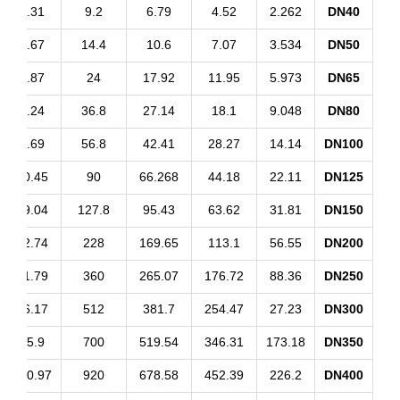
3.57
11.31
9.2
6.79
4.52
2.262
DN4
1.21
17.67
14.4
10.6
7.07
3.534
DN5
5.84
29.87
24
17.92
11.95
5.973
DN6
4.29
45.24
36.8
27.14
18.1
9.048
DN8
4.82
70.69
56.8
42.41
28.27
14.14
DN10
2.54
110.45
90
66.268
44.18
22.11
DN12
0.85
159.04
127.8
95.43
63.62
31.81
DN15
9.29
282.74
228
169.65
113.1
56.55
DN20
0.14
441.79
360
265.07
176.72
88.36
DN25
3.41
636.17
512
381.7
254.47
27.23
DN30
39.08
865.9
700
519.54
346.31
173.18
DN35
57.17
1130.97
920
678.58
452.39
226.2
DN40