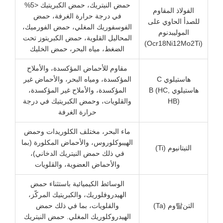
حمض النيتريك، حمض الكبريتيك <5%
الفولاذ المقاوم
في درجة حرارة الغرفة، حمض
لصدأ الحاوي على
الفوسفوريك المغلي، حمض الفورميك،
الموليبدنوم
المحاليل القلوية، حمض الكبريتوز تحت
الضغط، مياه البحر، حمض الخليك
مقاوم للأحماض المؤكسدة، والأملاح
هاستيلوي C
المؤكسدة، ومياه البحر، والأحماض غير
هاستيلوي B (HC,
المؤكسدة، والأملاح غير المؤكسدة،
HB)
والقلويات، وحمض الكبريتيك في درجة
حرارة الغرفة
ماء البحر، مختلف الكلوريدات وحمض
الهيبوكلوروس، والأحماض المكلورة (بما
التيتانيوم (Ti)
في ذلك حمض النيتريك الدخاني)،
والأحماض العضوية، والقلويات
الوسائط الكيميائية باستثناء حمض
الهيدروفلوريك، والكبريتيك المركّز،
التن탈وم (Ta)
والقلويات، بما في ذلك حمض
الهيدروكلوريك المغلي. حمض النيتريك