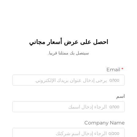
احصل على عرض أسعار مجاني
سيتصل بك ممثلنا قريبا.
Email
0/100
سم
0/100
Company Nam
0/200