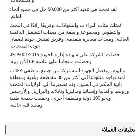
والمسجلات.
لقد نجحنا في تنفيذ أكثر من 50,000 حل في جميع أنحاء
العالم.
نمتلك مئات البراءات والشهادات، وفريقًا رائدًا في البحث
والتطوير، ومجموعة واسعة من معدات التشغيل الدقيقة
عالية، ومعدات معايرة متقدمة، وفريق تفتيش جودة لضمان
جودة المنتجات.
حصلت الشركة على شهادة إدارة الجودة ISO9001:2015،
وحصلت منتجاتنا على علامة CE الأوروبية.
واليوم، وبفضل الجهود المشتركة من جميع موظفي JUJEA،
امتد تواجد منتجاتنا إلى أكثر من 30 مقاطعة وبلدية ومنطقة
ذاتية الحكم في الصين، وتم تصديرها إلى الولايات المتحدة
سيا وألمانيا وإسبانيا وماليزيا وتايلاند والبرازيل والأرجنتين
ونحو 100 دولة ومنطقة أخرى، وحققت سمعة طيبة
ومصداقية عالية.
ات العملاء