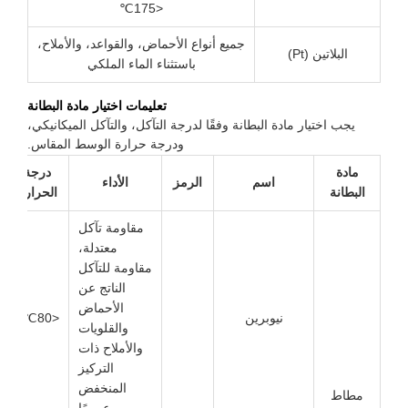
<175℃
جميع أنواع الأحماض، والقواعد، والأملاح،
البلاتين (Pt)
باستثناء الماء الملكي
تعليمات اختيار مادة البطانة
يجب اختيار مادة البطانة وفقًا لدرجة التآكل، والتآكل الميكانيكي،
ودرجة حرارة الوسط المقاس.
مادة
درجة
السوائل
اسم
الرمز
الأداء
لبطانة
الحرارة
المناسب
مقاومة تآكل
معتدلة،
الميا
مقاومة للتآكل
الصالح
الناتج عن
للشرب
الأحماض
نيوبرين
<80℃
الميا
والقلويات
الصناعية
والأملاح ذات
ماء البح
التركيز
المنخفض
مطاط