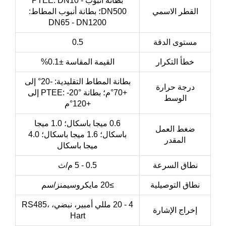
بطانة أنبوب PTEE: DN10 -
القطر الاسمي
DN500؛ بطانة أنبوب المطاط:
DN65 - DN1200
مستوى الدقة
0.5
خطأ التكرار
القيمة المقاسة ±0.1%
بطانة المطاط التقليدية: -20° إلى
درجة حرارة
+70°م؛ بطانة PTEE: -20° إلى
الوسط
+120°م
0.6 ميجا باسكال؛ 1.0 ميجا
ضغط العمل
باسكال؛ 1.6 ميجا باسكال؛ 4.0
المقدر
ميجا باسكال
نطاق السرعة
0.5 - 5 م/ث
نطاق التوصيلية
≥20 مايكروسيمنز/سم
4 - 20 مللي أمبير، نبضي، RS485،
إخراج الإشارة
Hart