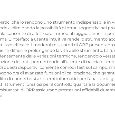
ratici che lo rendono uno strumento indispensabile in var
dox, eliminando la possibilità di errori soggettivi nei pr
ale consente di effettuare immediati aggiustamenti per
ma. L'interfaccia utente intuitiva rende lo strumento access
lizzo efficace. I moderni misuratori di ORP presentano
enti difficili e prolungando la vita dello strumento. La
entemente dalle variazioni termiche, rendendolo versatil
trazione dei dati, permettendo all'utente di tracciare te
ità di questi dispositivi consente comodi test sul campo,
ongono ora di avanzate funzioni di calibrazione, che gara
bilità di connettersi a sistemi informatici per l'analisi e 
sti strumenti preziosi per il controllo qualità e la documen
misuratori di ORP assicurano prestazioni affidabili duran
e.