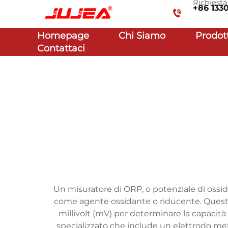
Richiest
+86 133
Homepage
Chi Siamo
Prodot
Contattaci
Un misuratore di ORP, o potenziale di ossid
come agente ossidante o riducente. Questo s
millivolt (mV) per determinare la capacità 
specializzato che include un elettrodo meta