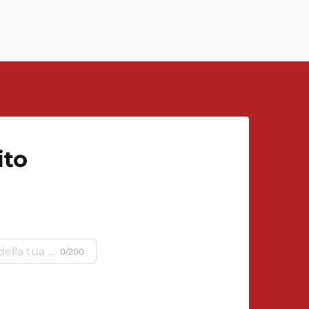
influisce in modo significativo
sull'efficienza, l'accuratezza e
l'affidabilità delle operazioni
industriali. Nell'attuale contesto
complesso...
ito
0/200