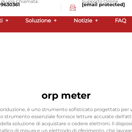
a di una Chiamata:
Supporto Online
09630361
[email protected]
ti
+
Soluzione
+
Notizie
+
FAQ
orp meter
oriduzione, è uno strumento sofisticato progettato per va
trumento essenziale fornisce letture accurate dell'attivi
della soluzione di acquistare o cedere elettroni. Il disposi
llico di misura e un elettrodo di riferimento, che lavoran