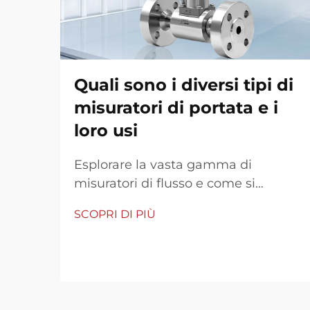
Quali sono i diversi tipi di
misuratori di portata e i
loro usi
Esplorare la vasta gamma di
misuratori di flusso e come si
applica ciascuno I misuratori di
SCOPRI DI PIÙ
flusso sono strumenti vitali per
misurare la velocità di flusso del
fluido attraverso tubi, condotti o
canali. Sono disponibili in varie
tecnologie: meccaniche, pressione