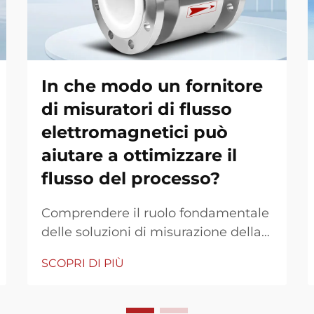
In che modo un fornitore
di misuratori di flusso
elettromagnetici può
aiutare a ottimizzare il
flusso del processo?
Comprendere il ruolo fondamentale
delle soluzioni di misurazione della
portata nell'industria moderna.
SCOPRI DI PIÙ
Nell'attuale contesto industriale
esigente, la misurazione precisa
della portata non è solo una