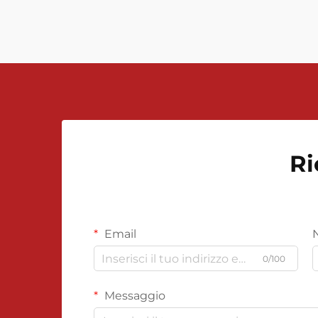
differenziale...
Ri
Email
0/100
Messaggio