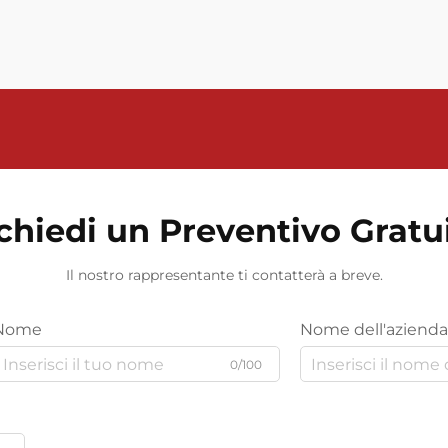
necessità, ma un vantaggio
competitivo. Un fornitore di
misuratori di flusso elettromagnetici
svolge...
chiedi un Preventivo Gratu
Il nostro rappresentante ti contatterà a breve.
Nome
Nome dell'azienda
0/100