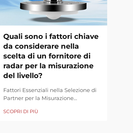
mi
ga
da
Quali sono i fattori chiave
al
da considerare nella
Ess
scelta di un fornitore di
fon
radar per la misurazione
indu
SCOP
del livello?
ene
ambi
Fattori Essenziali nella Selezione di
dei 
Partner per la Misurazione
det
Industriale Scegliere un partner per
l'ac
SCOPRI DI PIÙ
le proprie esigenze di misurazione
la s
con radar ad ultrasuoni è una
impi
decisione fondamentale che
sist