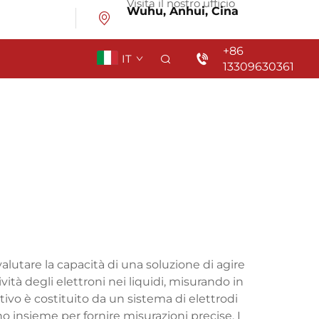
Visita il nostro ufficio
Wuhu, Anhui, Cina
+86
IT
13309630361
lutare la capacità di una soluzione di agire
tà degli elettroni nei liquidi, misurando in
tivo è costituito da un sistema di elettrodi
o insieme per fornire misurazioni precise. I