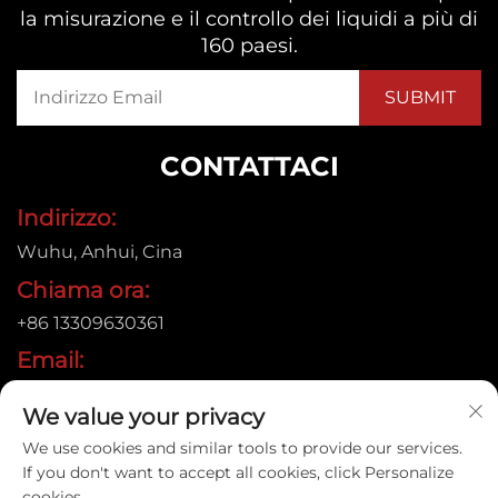
la misurazione e il controllo dei liquidi a più di
160 paesi.
CONTATTACI
Indirizzo:
Wuhu, Anhui, Cina
Chiama ora:
+86 13309630361
Email:
[email protected]
We value your privacy
We use cookies and similar tools to provide our services.
If you don't want to accept all cookies, click Personalize
Copyright © 2015 Anhui Jujie Automation Technology
cookies.