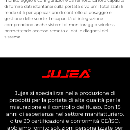
monitoraggio e configurazione da remoto. La loro capacità
di fornire dati istantanei sulla portata e volumi totalizzati li
rende utili per applicazioni di controllo di dosaggio e
gestione delle scorte. Le capacità di integrazione
comprendono anche sistemi di monitoraggio wireless,
permettendo accesso remoto ai dati e diagnosi del
sistema.
Jujea si specializza nella produzione di
prodotti per la portata di alta qualità per la
misurazione e il controllo del flusso. Con 15
anni di esperienza nel settore manifatturiero,
oltre 20 certificazioni e conformità CE/ISO,
abbiamo fornito soluzioni personalizzate per