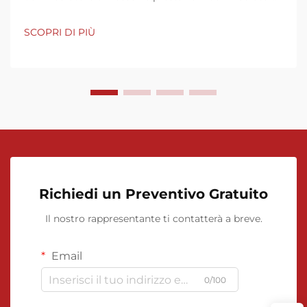
di flusso dipendono da più fattori che influenzano la
precisione e la coerenza delle misurazioni. Elementi
SCOPRI DI PIÙ
chiave quali le proprietà del fluido, le condizioni di
installazione, le procedure di taratura,...
Richiedi un Preventivo Gratuito
Il nostro rappresentante ti contatterà a breve.
Email
0/100