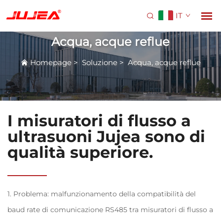
IT
Acqua, acque reflue
Homepage
>
Soluzione
>
Acqua, acque reflue
I misuratori di flusso a
ultrasuoni Jujea sono di
qualità superiore.
1. Problema: malfunzionamento della compatibilità del
baud rate di comunicazione RS485 tra misuratori di flusso a