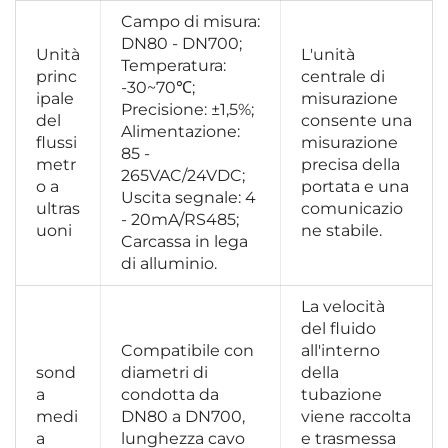
Campo di misura: 
DN80 - DN700; 
Unità 
L'unità 
Temperatura: 
princ
centrale di 
-30~70℃; 
ipale 
misurazione 
Precisione: ±1,5%; 
del 
consente una 
Alimentazione: 
flussi
misurazione 
85 - 
metr
precisa della 
265VAC/24VDC; 
o a 
portata e una 
Uscita segnale: 4 
ultras
comunicazio
- 20mA/RS485; 
uoni 
ne stabile. 
Carcassa in lega 
di alluminio. 
La velocità 
del fluido 
Compatibile con 
all'interno 
sond
diametri di 
della 
a 
condotta da 
tubazione 
medi
DN80 a DN700, 
viene raccolta 
a 
lunghezza cavo 
e trasmessa 