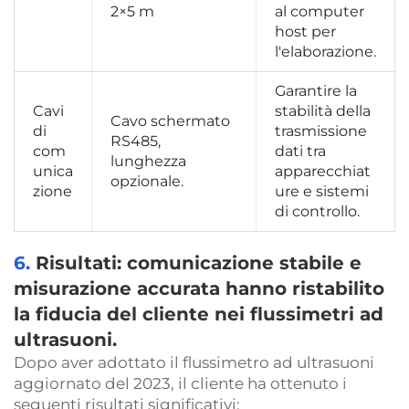
2×5 m 
al computer 
host per 
l'elaborazione. 
Garantire la 
Cavi 
stabilità della 
Cavo schermato 
di 
trasmissione 
RS485, 
com
dati tra 
lunghezza 
unica
apparecchiat
opzionale. 
zione 
ure e sistemi 
di controllo. 
6.
Risultati: comunicazione stabile e
misurazione accurata hanno ristabilito
la fiducia del cliente nei flussimetri ad
ultrasuoni.
Dopo aver adottato il flussimetro ad ultrasuoni
aggiornato del 2023, il cliente ha ottenuto i
seguenti risultati significativi: