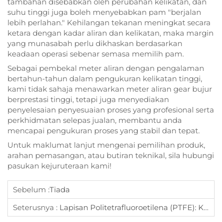
tambahan disebabkan oleh perubahan kelikatan, dan
suhu tinggi juga boleh menyebabkan pam "berjalan
lebih perlahan." Kehilangan tekanan meningkat secara
ketara dengan kadar aliran dan kelikatan, maka margin
yang munasabah perlu dikhaskan berdasarkan
keadaan operasi sebenar semasa memilih pam.
Sebagai pembekal meter aliran dengan pengalaman
bertahun-tahun dalam pengukuran kelikatan tinggi,
kami tidak sahaja menawarkan meter aliran gear bujur
berprestasi tinggi, tetapi juga menyediakan
penyelesaian penyesuaian proses yang profesional serta
perkhidmatan selepas jualan, membantu anda
mencapai pengukuran proses yang stabil dan tepat.
Untuk maklumat lanjut mengenai pemilihan produk,
arahan pemasangan, atau butiran teknikal, sila hubungi
pasukan kejuruteraan kami!
Sebelum :
Tiada
Seterusnya :
Lapisan Politetrafluoroetilena (PTFE): Kenapa Ia Pilihan Terbaik Untuk Pengukur Aliran Berdaya Tahan Kepada Kakisan?