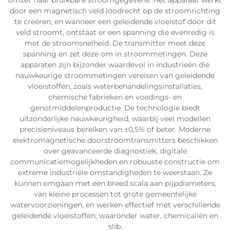
omzet naar bruikbare stroomgegevens. Het apparaat werkt
door een magnetisch veld loodrecht op de stroomrichting
te creëren, en wanneer een geleidende vloeistof door dit
veld stroomt, ontstaat er een spanning die evenredig is
met de stroomsnelheid. De transmitter meet deze
spanning en zet deze om in stroommetingen. Deze
apparaten zijn bijzonder waardevol in industrieën die
nauwkeurige stroommetingen vereisen van geleidende
vloeistoffen, zoals waterbehandelingsinstallaties,
chemische fabrieken en voedings- en
genotmiddelenproductie. De technologie biedt
uitzonderlijke nauwkeurigheid, waarbij veel modellen
precisieniveaus bereiken van ±0,5% of beter. Moderne
elektromagnetische doorstroomtransmitters beschikken
over geavanceerde diagnostiek, digitale
communicatiemogelijkheden en robuuste constructie om
extreme industriële omstandigheden te weerstaan. Ze
kunnen omgaan met een breed scala aan pijpdiameters,
van kleine processen tot grote gemeentelijke
watervoorzieningen, en werken effectief met verschillende
geleidende vloeistoffen, waaronder water, chemicaliën en
slib.