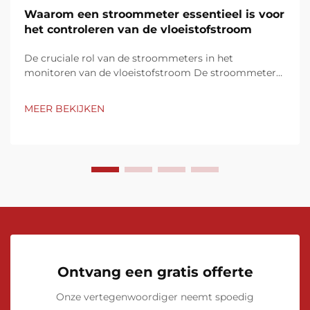
Waarom een stroommeter essentieel is voor
het controleren van de vloeistofstroom
De cruciale rol van de stroommeters in het
monitoren van de vloeistofstroom De stroommeters
dienen als fundamentele apparaten voor het beheren
en monitoren van de vloeistofstroom in verschillende
MEER BEKIJKEN
industrieën. Hun vermogen om nauwkeurige realtime
metingen van de doorstroming te leveren is
onmisbaar...
Ontvang een gratis offerte
Onze vertegenwoordiger neemt spoedig