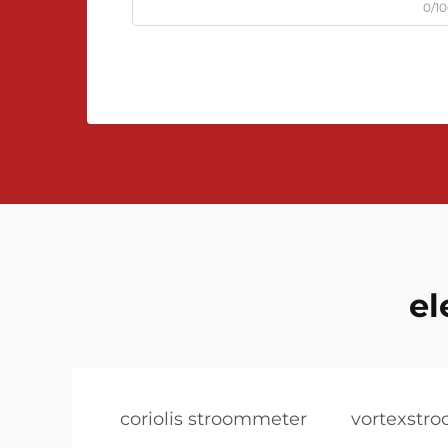
0/1
el
coriolis stroommeter
vortexstro