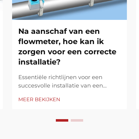
Na aanschaf van een
flowmeter, hoe kan ik
zorgen voor een correcte
installatie?
Essentiële richtlijnen voor een
succesvolle installatie van een
flowmeter Het correct installeren
MEER BEKIJKEN
van een flowmeter is cruciaal om
nauwkeurige metingen en optimale
prestaties te garanderen. Of u nu
heeft geïnvesteerd in een
magnetische, ultrasone of Coriolis-