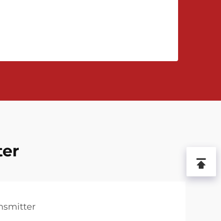
ter
nsmitter