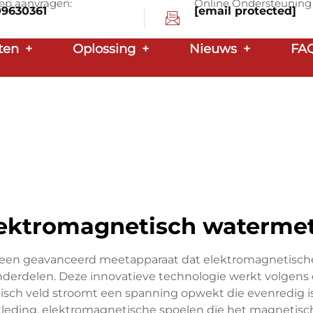
ep aanvragen:
Online Ondersteuning
09630361
[email protected]
ten
+
Oplossing
+
Nieuws
+
FA
ektromagnetisch waterme
 een geavanceerd meetapparaat dat elektromagnetische
rdelen. Deze innovatieve technologie werkt volgens 
isch veld stroomt een spanning opwekt die evenredig is
leding, elektromagnetische spoelen die het magnetisch