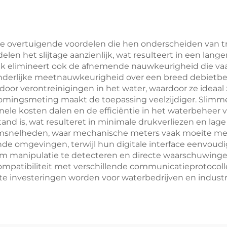
 overtuigende voordelen die hen onderscheiden van tr
n het slijtage aanzienlijk, wat resulteert in een lang
ek elimineert ook de afnemende nauwkeurigheid die v
nderlijke meetnauwkeurigheid over een breed debietber
door verontreinigingen in het water, waardoor ze ideaal 
stromingsmeting maakt de toepassing veelzijdiger. Slimm
nele kosten dalen en de efficiëntie in het waterbehee
and is, wat resulteret in minimale drukverliezen en l
roomsnelheden, waar mechanische meters vaak moeite m
de omgevingen, terwijl hun digitale interface eenvoud
manipulatie te detecteren en directe waarschuwingen 
mpatibiliteit met verschillende communicatieprotocollen
e investeringen worden voor waterbedrijven en industr