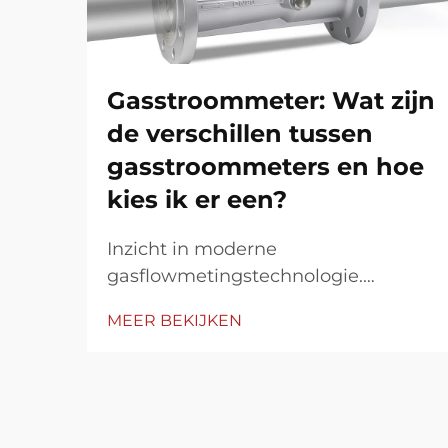
Gasstroommeter: Wat zijn
de verschillen tussen
gasstroommeters en hoe
kies ik er een?
Inzicht in moderne
gasflowmetingstechnologie.
Gasflowmeters zijn essentiële
MEER BEKIJKEN
instrumenten geworden in tal van
industrieën, van productie en
chemische verwerking tot
aardgasdistributie en
milieumonitoring. Deze