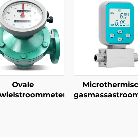
Ovale
Microthermis
wielstroommeter
gasmassastroo