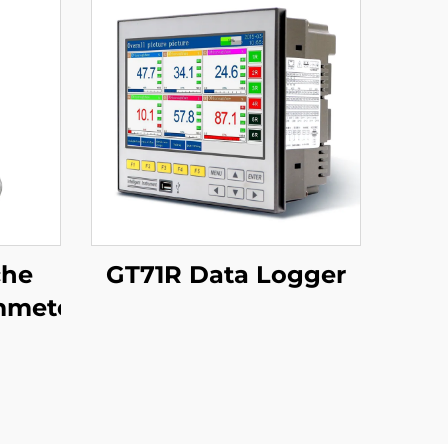
che
GT71R Data Logger
mmeter