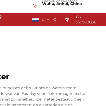
Bezoek ons kantoor
Wuhu, Anhui, China
Q
+86
NL
13309630361
ter
 principes gebruikt om de waterstroom
de wet van Faraday voor elektromagnetische
 met zijn snelheid. De meter bestaat uit een
 veld genereren, en elektroden die de