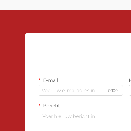
geavanceerde apparaten...
E-mail
0/100
Bericht