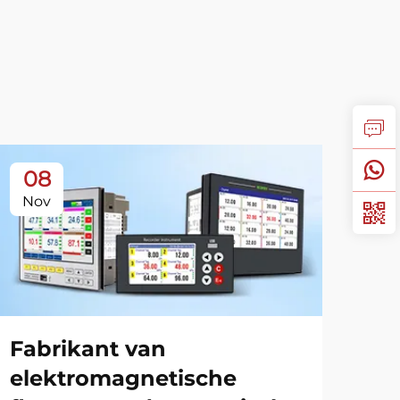
08
0
Nov
No
Fabrikant van
We
elektromagnetische