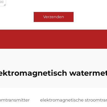
000
Verzenden
ektromagnetisch waterme
omtransmitter
elektromagnetische stroomtra