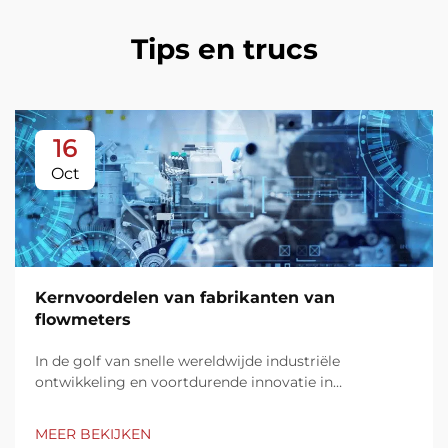
Tips en trucs
16
Oct
Kernvoordelen van fabrikanten van
flowmeters
In de golf van snelle wereldwijde industriële
ontwikkeling en voortdurende innovatie in
meettechnologie hebben Chinese fabrikanten van
flowmeters door continue innovatie en
MEER BEKIJKEN
modernisering geleidelijk aan markten binnen en