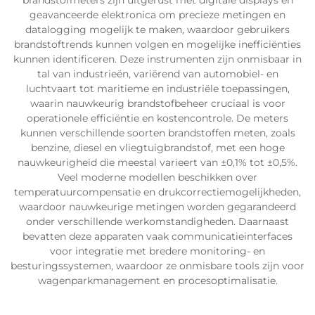
brandstofmeters zijn uitgerust met digitale displays en
geavanceerde elektronica om precieze metingen en
datalogging mogelijk te maken, waardoor gebruikers
brandstoftrends kunnen volgen en mogelijke inefficiënties
kunnen identificeren. Deze instrumenten zijn onmisbaar in
tal van industrieën, variërend van automobiel- en
luchtvaart tot maritieme en industriële toepassingen,
waarin nauwkeurig brandstofbeheer cruciaal is voor
operationele efficiëntie en kostencontrole. De meters
kunnen verschillende soorten brandstoffen meten, zoals
benzine, diesel en vliegtuigbrandstof, met een hoge
nauwkeurigheid die meestal varieert van ±0,1% tot ±0,5%.
Veel moderne modellen beschikken over
temperatuurcompensatie en drukcorrectiemogelijkheden,
waardoor nauwkeurige metingen worden gegarandeerd
onder verschillende werkomstandigheden. Daarnaast
bevatten deze apparaten vaak communicatieinterfaces
voor integratie met bredere monitoring- en
besturingssystemen, waardoor ze onmisbare tools zijn voor
wagenparkmanagement en procesoptimalisatie.