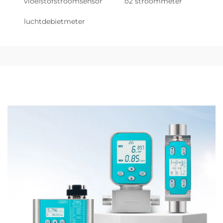
vloeistofstroomsensor
o2 stroommeter
luchtdebietmeter