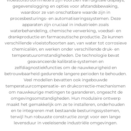
vloeistofstroommeters zijn voorzien van digitale displays,
gegevenslogging en opties voor afstandsbewaking,
waardoor ze van onschatbare waarde zijn in
procesbesturings- en automatiseringssystemen. Deze
apparaten zijn cruciaal in industrieën zoals
waterbehandeling, chemische verwerking, voedsel- en
drankproductie en farmaceutische productie. Ze kunnen
verschillende vloeistofsoorten aan, van water tot corrosieve
chemicaliën, en werken onder verschillende druk- en
temperatuuromstandigheden. De technologie bevat
geavanceerde kalibratie-systemen en
zelfdiagnostiekfuncties om de nauwkeurigheid en
betrouwbaarheid gedurende langere perioden te behouden.
Veel modellen bevatten ook ingebouwde
temperatuurcompensatie- en drukcorrectie-mechanismen
om nauwkeurige metingen te garanderen, ongeacht de
omgevingsomstandigheden. Hun modulaire ontwerp
maakt het gemakkelijk om ze te installeren, onderhouden
en te integreren met bestaande besturingssystemen,
terwijl hun robuuste constructie zorgt voor een lange
levensduur in veeleisende industriële omgevingen.