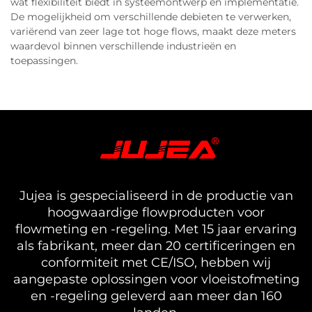
wat flexibiliteit biedt in systeemontwerp en implementatie.
De mogelijkheid om verschillende debieten te verwerken,
variërend van zeer lage tot hoge flows, maakt deze meters
waardevol binnen verschillende industrieën en
toepassingen.
Jujea is gespecialiseerd in de productie van
hoogwaardige flowproducten voor
flowmeting en -regeling. Met 15 jaar ervaring
als fabrikant, meer dan 20 certificeringen en
conformiteit met CE/ISO, hebben wij
aangepaste oplossingen voor vloeistofmeting
en -regeling geleverd aan meer dan 160