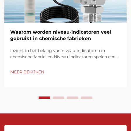
Waarom worden niveau-indicatoren veel
gebruikt in chemische fabrieken
Inzicht in het belang van niveau-indicatoren in
chemische fabrieken Niveau-indicatoren spelen een
cruciale rol in de bediening van chemische fabrieken
door middel van nauwkeurige, real-time monitoring
MEER BEKIJKEN
van vloeistofniveaus in tanks, reactoren en
pijpleidingen. Precieze niveau-meting zorgt voor een
adequate regeling en veiligheid van processen,
waardoor risico's op overstromingen, lekken of
productieverliezen worden vermeden. Deze
instrumenten dragen bij aan een efficiëntere
productie en helpen bij het in stand houden van
kwaliteitsnormen en milieuregels.