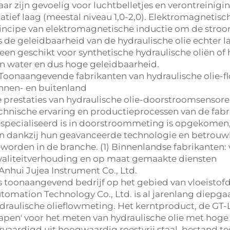
ar zijn gevoelig voor luchtbelletjes en verontreinigi
latief laag (meestal niveau 1,0-2,0). Elektromagneti
incipe van elektromagnetische inductie om de stroom
s de geleidbaarheid van de hydraulische olie echter l
leen geschikt voor synthetische hydraulische oliën of
n water en dus hoge geleidbaarheid.
 Toonaangevende fabrikanten van hydraulische olie-
nnen- en buitenland
 prestaties van hydraulische olie-doorstroomsensor
chnische ervaring en productieprocessen van de fabri
specialiseerd is in doorstroommeting is opgekomen, z
jn dankzij hun geavanceerde technologie en betrouw
worden in de branche. (1) Binnenlandse fabrikanten:
aliteitverhouding en op maat gemaakte diensten
 Anhui
Jujea
Instrument Co., Ltd.
s toonaangevend bedrijf op het gebied van vloeisto
tomation Technology Co., Ltd. is al jarenlang diepg
draulische olieflowmeting. Het kerntproduct, de GT-L
apen' voor het meten van hydraulische olie met hoge v
rvaardigd uit hoogwaardig roestvrij staal, bestand t