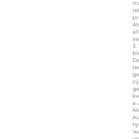
ma
re
pr
Al
al
aa
3.
bi
De
te
ge
zi
ge
kw
a.
Al
Au
hy
'w
ve