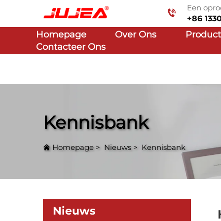
Een opro
+86 133
Homepage
Over Ons
Produc
Contacteer Ons
Kennisbank
Homepage
>
Nieuws
>
Kennisbank
Nieuws