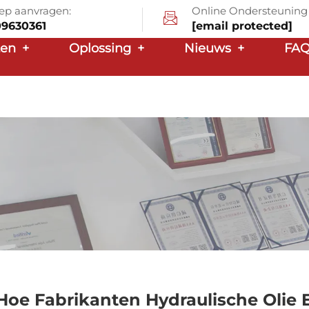
ep aanvragen:
Online Ondersteuning
09630361
[email protected]
ten
+
Oplossing
+
Nieuws
+
FA
Hoe Fabrikanten Hydraulische Olie