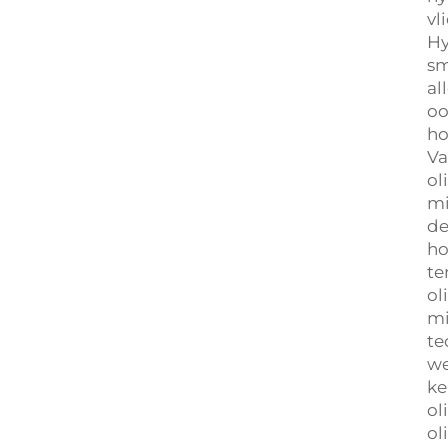
vl
Hy
sm
al
oo
ho
Va
ol
mi
de
ho
te
ol
mi
te
we
ke
ol
ol