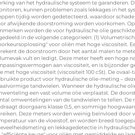
rking van het hydraulische systeem te garanderen. Do
nitoren, kunnen problemen zoals lekkages in het s
eppen tijdig worden gedetecteerd, waardoor schade
or afwijkende doorstroming worden voorkomen. Op b
nmerken worden de voor hydraulische olie geschikt
gedeeld in de volgende categorieën: (1) Volumetris
oorkeursoplossing" voor oliën met hoge viscositeit.
rekent de doorstroom door het aantal malen te meten
lumevak vult en ledigt. Deze meter heeft een hoge n
npassingsvermogen aan viscositeit, en is bijzonder g
ie met hoge viscositeit (viscositeit 100 cSt). De ovaal
bruikte product voor hydraulische olie-meting – deze
aalvormige tandwielen. Wanneer de hydraulische oli
wenteling een vast volume olie verplaatst. De doo
ntal omwentelingen van de tandwielen te tellen. De
draagt doorgaans klasse 0,5, en sommige hoogwaardi
reiken. Deze meters worden weinig beïnvloed door ve
mperatuur van de vloeistof, en worden breed toegepa
eveelheidsmeting en lekkagedetectie in hydraulisch
 "efficiënte keuze" voor oliën met gemiddelde en lag