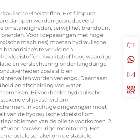
draulische vloeistoffen. Het flitspunt
ambare dampen worden geproduceerd
de omstandigheden, terwijl het brandpunt
n branden. Voor toepassingen met hoge
lurgische machines) moeten hydraulische
brandrisico's te verkleinen.
che vloeistoffen. Kwalitatief hoogwaardige
datie en verslechtering onder langdurige
nzuiverheden zoals slib en
sintervallen worden verlengd. Daarnaast
dheid en afscheiding van water
steemeisen. Bijvoorbeeld: hydraulische
tstekende slijtvastheid om
schermen. In vochtige omgevingen moet
it van de hydraulische vloeistof om
tieproblemen van de olie te voorkomen. 2.
ur" voor nauwkeurige monitoring. Het
en cruciale schakel om de stabiele