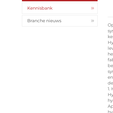
Kennisbank
Branche nieuws
Op
sy
ke
Hy
le
he
fa
be
sy
en
de
1.
Hy
hy
Ap
hy