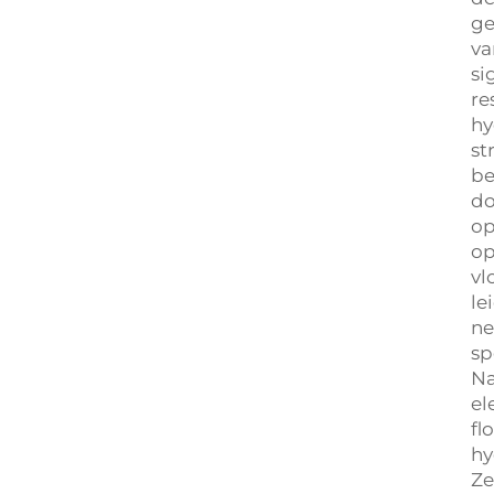
ge
va
si
re
hy
st
be
do
op
op
vl
le
ne
sp
Na
el
fl
hy
Ze