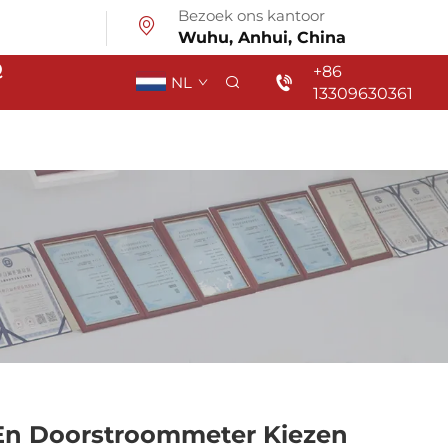
Bezoek ons kantoor
Wuhu, Anhui, China
Q
+86
NL
13309630361
 En Doorstroommeter Kiezen