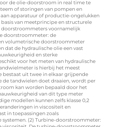
or de olie-doorstroom in real time te
ysteem of storingen van pompen en
 aan apparatuur of productie-ongelukken
asis van meetprincipe en structurele
e doorstroommeters voornamelijk
che doorstroommeter: de
 Een volumetrische doorstroommeter
 dat de hydraulische olie een vast
auwkeurigheid en sterke
eschikt voor het meten van hydraulische
-tandwielmeter is hierbij het meest
 bestaat uit twee in elkaar grijpende
e de tandwielen doet draaien, wordt per
rstroom kan worden bepaald door het
 nauwkeurigheid van dit type meter
ge modellen kunnen zelfs klasse 0,2
randeringen in viscositeit en
st in toepassingen zoals
e systemen. (2) Turbine-doorstroommeter:
e viscositeit. De turbine-doorstroommeter