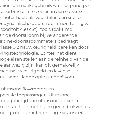
aaien, en maakt gebruik van het principe
 turbine om te zetten in een elektrisch
eter heeft als voordelen een snelle
voor dynamische doorstroommonitoring van
cositeit <50 cSt), zoals real-time
van de doorstroom bij veranderende
turbine-doorstroommeters bedraagt
lasse 0,2 nauwkeurigheid bereiken door
kingstechnologie. Echter, het dient
e eisen stellen aan de reinheid van de
ie aanwezig zijn, kan dit gemakkelijk
de meetnauwkeurigheid en levensduur
s: "aanvullende oplossingen" voor
 ultrasone flowmeters en
eciale toepassingen. Ultrasone
opagatietijd van ultrasone golven in
n contactloze meting en geen drukverlies.
met grote diameter en hoge viscositeit,