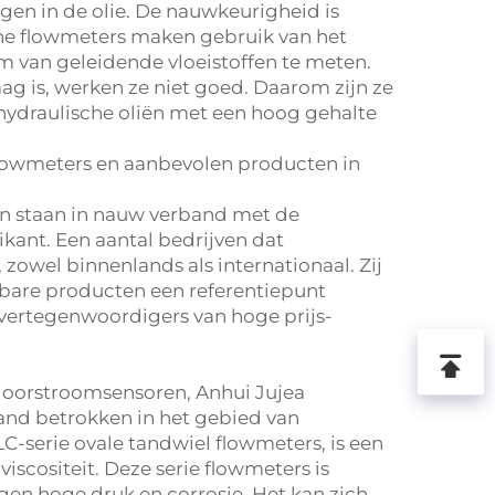
ngen in de olie. De nauwkeurigheid is
sche flowmeters maken gebruik van het
 van geleidende vloeistoffen te meten.
aag is, werken ze niet goed. Daarom zijn ze
 hydraulische oliën met een hoog gehalte
flowmeters en aanbevolen producten in
en staan in nauw verband met de
kant. Een aantal bedrijven dat
owel binnenlands als internationaal. Zij
bare producten een referentiepunt
 vertegenwoordigers van hoge prijs-
fdoorstroomsensoren, Anhui
Jujea
aand betrokken in het gebied van
C-serie ovale tandwiel flowmeters, is een
iscositeit. Deze serie flowmeters is
egen hoge druk en corrosie. Het kan zich