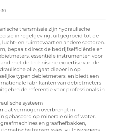
-30
nische transmissie zijn hydraulische
isie in regelgeving, uitgegroeid tot de
ucht- en ruimtevaart en andere sectoren.
m, bepaalt direct de bedrijfsefficiëntie en
ebietmeters, essentiële instrumenten voor
rband met de technische expertise van de
draulische olie, gaat dieper in op
selijke typen debietmeters, en biedt een
ernationale fabrikanten van debietmeters
itgebreide referentie voor professionals in
draulische systeem
dium dat vermogen overbrengt in
n gebaseerd op minerale olie of water.
t graafmachines en graafhefbakken,
tomatische transmissies, vuilniswagens,