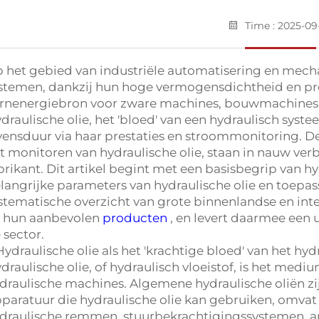
Time : 2025-09
 het gebied van industriële automatisering en mecha
stemen, dankzij hun hoge vermogensdichtheid en prec
rnenergiebron voor zware machines, bouwmachines, l
draulische olie, het 'bloed' van een hydraulisch systee
vensduur via haar prestaties en stroommonitoring. D
t monitoren van hydraulische olie, staan in nauw ve
brikant. Dit artikel begint met een basisbegrip van hy
langrijke parameters van hydraulische olie en toepas
stematische overzicht van grote binnenlandse en int
 hun aanbevolen
producten
, en levert daarmee een u
 sector.
 Hydraulische olie als het 'krachtige bloed' van het hy
draulische olie, of hydraulisch vloeistof, is het me
draulische machines. Algemene hydraulische oliën zij
paratuur die hydraulische olie kan gebruiken, omva
draulische remmen, stuurbekrachtigingssystemen, au