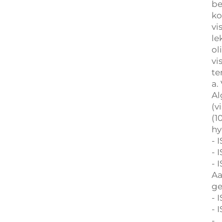
be
ko
vi
le
ol
vi
te
a.
Al
(v
(1
hy
- 
- 
- 
Aa
ge
- 
- 
-