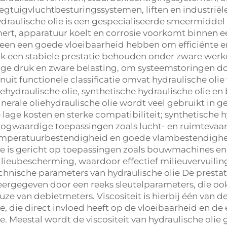
iegtuigvluchtbesturingssystemen, liften en industrië
draulische olie is een gespecialiseerde smeermidde
ert, apparatuur koelt en corrosie voorkomt binnen e
leen een goede vloeibaarheid hebben om efficiënte 
k een stabiele prestatie behouden onder zware wer
ge druk en zware belasting, om systeemstoringen do
nuit functionele classificatie omvat hydraulische oli
iehydraulische olie, synthetische hydraulische olie en
nerale oliehydraulische olie wordt veel gebruikt in
 lage kosten en sterke compatibiliteit; synthetische h
ogwaardige toepassingen zoals lucht- en ruimtevaa
mperatuurbestendigheid en goede vlambestendigheid
ie is gericht op toepassingen zoals bouwmachines 
lieubescherming, waardoor effectief milieuvervuilin
chnische parameters van hydraulische olie De prestat
ergegeven door een reeks sleutelparameters, die ook
uze van debietmeters. Viscositeit is hierbij één van
ie, die direct invloed heeft op de vloeibaarheid en de
ie. Meestal wordt de viscositeit van hydraulische olie