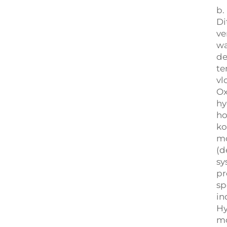
b.
Di
ve
wa
de
te
vl
Ox
hy
ho
ko
mo
(d
sy
pr
sp
in
Hy
mo