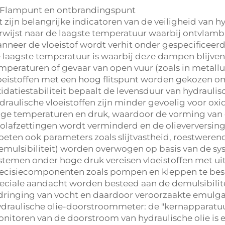
 Flampunt en ontbrandingspunt
t zijn belangrijke indicatoren van de veiligheid van hy
rwijst naar de laagste temperatuur waarbij ontvl
nneer de vloeistof wordt verhit onder gespecificeer
 laagste temperatuur is waarbij deze dampen blijve
mperaturen of gevaar van open vuur (zoals in metal
oeistoffen met een hoog flitspunt worden gekozen om 
idatiestabiliteit bepaalt de levensduur van hydraulis
draulische vloeistoffen zijn minder gevoelig voor oxi
ge temperaturen en druk, waardoor de vorming van o
olafzettingen wordt verminderd en de olieverversing
eten ook parameters zoals slijtvastheid, roestweren
emulsibiliteit) worden overwogen op basis van de sy
stemen onder hoge druk vereisen vloeistoffen met ui
ecisiecomponenten zoals pompen en kleppen te be
eciale aandacht worden besteed aan de demulsibilite
dringing van vocht en daardoor veroorzaakte emulga
draulische olie-doorstroommeter: de "kernapparatu
nitoren van de doorstroom van hydraulische olie is e