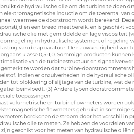
bruikt de hydraulische olie om de turbine te doen dr
n elektromagnetische inductie om de toerental van de
gnaal waarmee de doorstroom wordt berekend. Deze m
sponstijd en een breed meetbereik, en is geschikt 
draulische olie met gemiddelde en lage viscositeit (vis
roomregeling in hydraulische systemen, of regeling 
lasting van de apparatuur. De nauwkeurigheid van 
orgaans klasse 0,5-1,0. Sommige producten kunnen k
timalisatie van de turbinestructuur en signaalverwer
gemerkt te worden dat turbine-doorstroommeters hog
oeistof. Indien er onzuiverheden in de hydraulische ol
iden tot blokkering of slijtage van de turbine, wat 
gatief beïnvloedt. (3) Andere typen doorstroommeter
eciale toepassingen
ast volumetrische en turbineflowmeters worden ook
ektromagnetische flowmeters gebruikt in sommige sp
owmeters berekenen de stroom door het verschil in pr
draulische olie te meten. Ze hebben de voordelen va
 zijn geschikt voor het meten van hydraulische oliën 