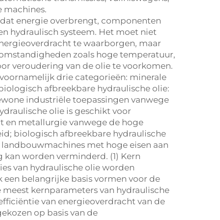
le machines.
l dat energie overbrengt, componenten
en hydraulisch systeem. Het moet niet
energieoverdracht te waarborgen, maar
komstandigheden zoals hoge temperatuur,
or veroudering van de olie te voorkomen.
e voornamelijk drie categorieën: minerale
 biologisch afbreekbare hydraulische olie:
 gewone industriële toepassingen vanwege
ydraulische olie is geschikt voor
rt en metallurgie vanwege de hoge
; biologisch afbreekbare hydraulische
en landbouwmachines met hoge eisen aan
g kan worden verminderd. (1) Kern
ies van hydraulische olie worden
 een belangrijke basis vormen voor de
 de meest kernparameters van hydraulische
 efficiëntie van energieoverdracht van de
 gekozen op basis van de