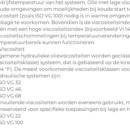
drijfstemperatuur van het systeem. Olie met lage visc
ude omgevingen om moeilijkheden bij koude start te
scositeit (zoals ISO VG 100) nodig is in warme omg
kkage te voorkomen. Bovendien is de viscositeitsindex
iën met een hoge viscositeitsindex (bijvoorbeeld VI 
scositeitschommelingen bij temperatuurverandering
mperatuurbereik kunnen functioneren.
 Viscositeit
gemene hydraulieke olieviscositeiten worden geclass
iscositeitsklasse) systeem, dat is gebaseerd op de kine
04 °F). De meest voorkomende viscositeitsklassen vo
draulische systemen zijn:
ISO VG 32
ISO VG 46
ISO VG 68
nvullende viscositeiten worden eveneens gebruikt, ma
reserveerd voor specifieke toepassingen bij lage en 
ISO VG 22
ISO VG 100