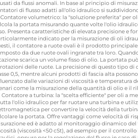
usati da flussi anomali. In base al principio di misurazio
ntatori di flusso adatti all'olio idraulico si suddivid
) Contatore volumetrico: la "soluzione preferita" per ol
lcola la portata misurando quante volte l'olio idrauli
sso. Presenta caratteristiche di elevata precisione e for
rticolarmente indicato per la misurazione di oli idrauli
esti, il contatore a ruote ovali è il prodotto principale
mposto da due ruote ovali ingranate tra loro. Quando l
tazione scarica un volume fisso di olio. La portata 
 rotazioni delle ruote. La precisione di questo tipo 
asse 0,5, mentre alcuni prodotti di fascia alta possono 
fluenzato dalle variazioni di viscosità e temperatura 
enari come la misurazione della quantità di olio e il ri
) Contatore a turbina: la "scelta efficiente" per oli a m
rutta l'olio idraulico per far ruotare una turbina e utili
ettromagnetica per convertire la velocità della turbin
lcolare la portata. Offre vantaggi come velocità di 
surazione ed è adatto al monitoraggio dinamico del fl
scosità (viscosità <50 cSt), ad esempio per il controllo
raulici, oppure per la regolazione del flusso in caso di