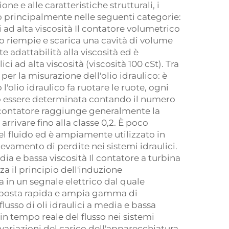
ne e alle caratteristiche strutturali, i
ono principalmente nelle seguenti categorie:
i ad alta viscosità Il contatore volumetrico
co riempie e scarica una cavità di volume
te adattabilità alla viscosità ed è
ci ad alta viscosità (viscosità 100 cSt). Tra
 per la misurazione dell'olio idraulico: è
'olio idraulico fa ruotare le ruote, ogni
può essere determinata contando il numero
di contatore raggiunge generalmente la
arrivare fino alla classe 0,2. È poco
del fluido ed è ampiamente utilizzato in
levamento di perdite nei sistemi idraulici.
edia e bassa viscosità Il contatore a turbina
zza il principio dell'induzione
a in un segnale elettrico dal quale
risposta rapida e ampia gamma di
usso di oli idraulici a media e bassa
 in tempo reale del flusso nei sistemi
 variazioni del carico dell'apparecchiatura.