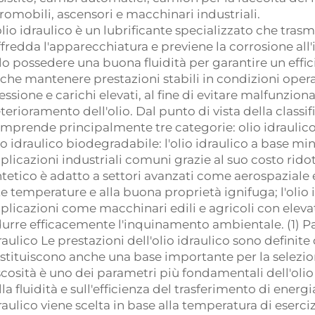
romobili, ascensori e macchinari industriali.
olio idraulico è un lubrificante specializzato che tras
ffredda l'apparecchiatura e previene la corrosione all
lo possedere una buona fluidità per garantire un effi
che mantenere prestazioni stabili in condizioni oper
essione e carichi elevati, al fine di evitare malfunzio
terioramento dell'olio. Dal punto di vista della classifi
mprende principalmente tre categorie: olio idraulico a
io idraulico biodegradabile: l'olio idraulico a base m
plicazioni industriali comuni grazie al suo costo ridott
ntetico è adatto a settori avanzati come aerospaziale e
te temperature e alla buona proprietà ignifuga; l'olio
plicazioni come macchinari edili e agricoli con elev
durre efficacemente l'inquinamento ambientale. (1) Par
raulico Le prestazioni dell'olio idraulico sono definite
stituiscono anche una base importante per la selezione 
scosità è uno dei parametri più fondamentali dell'olio
lla fluidità e sull'efficienza del trasferimento di energ
raulico viene scelta in base alla temperatura di eserciz