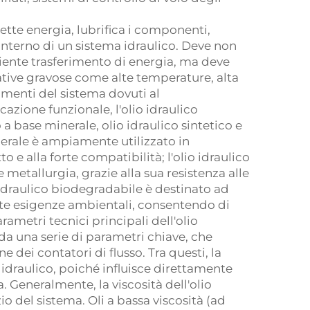
mette energia, lubrifica i componenti,
'interno di un sistema idraulico. Deve non
ciente trasferimento di energia, ma deve
ative gravose come alte temperature, alta
namenti del sistema dovuti al
cazione funzionale, l'olio idraulico
 base minerale, olio idraulico sintetico e
inerale è ampiamente utilizzato in
o e alla forte compatibilità; l'olio idraulico
 metallurgia, grazie alla sua resistenza alle
 idraulico biodegradabile è destinato ad
ate esigenze ambientali, consentendo di
ametri tecnici principali dell'olio
 da una serie di parametri chiave, che
dei contatori di flusso. Tra questi, la
 idraulico, poiché influisce direttamente
ia. Generalmente, la viscosità dell'olio
io del sistema. Oli a bassa viscosità (ad