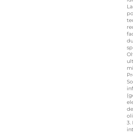
La
po
te
re
fa
du
sp
Ol
ul
mi
Pr
So
in
(g
el
de
ol
3.
in