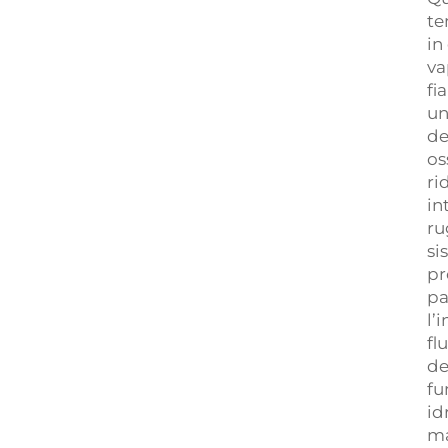
te
in
va
fi
un
de
os
ri
in
ru
si
pr
pa
l’
fl
de
fu
id
ma