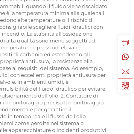
ammabili quando il fluido viene riscaldato
ne è la temperatura minima alla quale tali
edono alte temperature o il rischio di
nsigliabile scegliere fluidi idraulici con
 incendio. La stabilità all'ossidazione
ci di alta qualità sono meno soggetti ad
temperature e pressioni elevate,
ositi di carbonio ed estendendo gli
proprietà antiusura, la resistenza alla
base ai requisiti del sistema. Ad esempio, i
ulici con eccellenti proprietà antiusura per
vole. In ambienti umidi, è
ulsibilità del fluido idraulico per evitare
mulsionamento dell’olio. 2. Contatore di
er il monitoraggio preciso Il monitoraggio
fondamentale per garantire il
 in tempo reale il flusso dell'olio
oblemi come perdite nel sistema o
le apparecchiature o incidenti produttivi