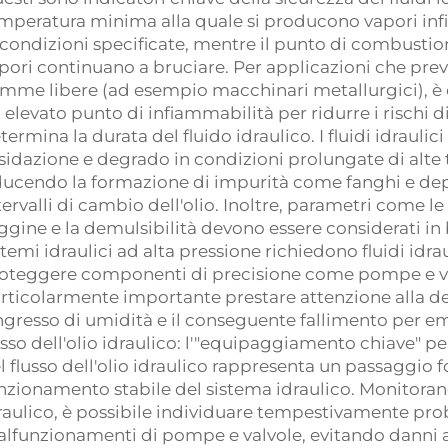
mperatura minima alla quale si producono vapori infi
 condizioni specificate, mentre il punto di combustio
pori continuano a bruciare. Per applicazioni che prev
amme libere (ad esempio macchinari metallurgici), è co
 elevato punto di infiammabilità per ridurre i rischi di
termina la durata del fluido idraulico. I fluidi idrauli
sidazione e degrado in condizioni prolungate di alte 
ducendo la formazione di impurità come fanghi e dep
tervalli di cambio dell'olio. Inoltre, parametri come le 
ggine e la demulsibilità devono essere considerati in 
stemi idraulici ad alta pressione richiedono fluidi idra
oteggere componenti di precisione come pompe e val
rticolarmente importante prestare attenzione alla dem
ingresso di umidità e il conseguente fallimento per e
usso dell'olio idraulico: l'"equipaggiamento chiave" p
l flusso dell'olio idraulico rappresenta un passaggio 
nzionamento stabile del sistema idraulico. Monitorando
raulico, è possibile individuare tempestivamente pr
lfunzionamenti di pompe e valvole, evitando danni al