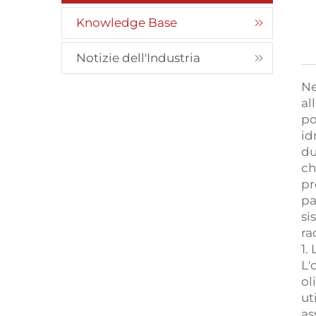
Knowledge Base
Notizie dell'Industria
Ne
al
po
id
du
ch
pr
pa
si
ra
1.
L'
ol
ut
as