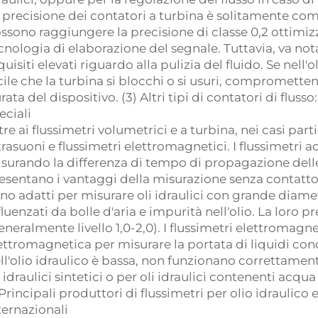
 precisione dei contatori a turbina è solitamente compr
ssono raggiungere la precisione di classe 0,2 ottimizz
cnologia di elaborazione del segnale. Tuttavia, va not
quisiti elevati riguardo alla pulizia del fluido. Se nell'
cile che la turbina si blocchi o si usuri, compromette
rata del dispositivo. (3) Altri tipi di contatori di flus
eciali
tre ai flussimetri volumetrici e a turbina, nei casi part
trasuoni e flussimetri elettromagnetici. I flussimetri 
surando la differenza di tempo di propagazione delle 
esentano i vantaggi della misurazione senza contatto 
no adatti per misurare oli idraulici con grande diame
fluenzati da bolle d'aria e impurità nell'olio. La loro 
eneralmente livello 1,0-2,0). I flussimetri elettromagne
ettromagnetica per misurare la portata di liquidi condu
ll'olio idraulico è bassa, non funzionano correttamen
i idraulici sintetici o per oli idraulici contenenti acqu
 Principali produttori di flussimetri per olio idraulico 
ternazionali