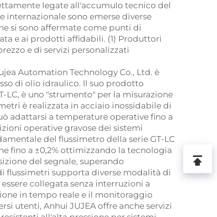
trettamente legate all'accumulo tecnico del
e e internazionale sono emerse diverse
che si sono affermate come punti di
ta e ai prodotti affidabili. (1) Produttori
rezzo e di servizi personalizzati
ujea
Automation Technology Co., Ltd. è
sso di olio idraulico. Il suo prodotto
 GT-LC, è uno "strumento" per la misurazione
imetri è realizzata in acciaio inossidabile di
Può adattarsi a temperature operative fino a
ioni operative gravose dei sistemi
ndamentale del flussimetro della serie GT-LC
ne fino a ±0,2% ottimizzando la tecnologia
isizione del segnale, superando
di flussimetri supporta diverse modalità di
 essere collegata senza interruzioni a
ione in tempo reale e il monitoraggio
versi utenti, Anhui JUJEA offre anche servizi
esistenti all'alta pressione per sistemi