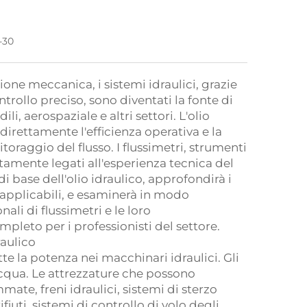
-30
ione meccanica, i sistemi idraulici, grazie
ntrollo preciso, sono diventati la fonte di
, aerospaziale e altri settori. L'olio
 direttamente l'efficienza operativa e la
toraggio del flusso. I flussimetri, strumenti
ttamente legati all'esperienza tecnica del
 base dell'olio idraulico, approfondirà i
ri applicabili, e esaminerà in modo
ali di flussimetri e le loro
pleto per i professionisti del settore.
raulico
tte la potenza nei macchinari idraulici. Gli
 acqua. Le attrezzature che possono
mate, freni idraulici, sistemi di sterzo
fiuti, sistemi di controllo di volo degli