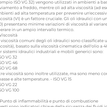
empio ISO VG 32) vengono utilizzati in ambienti a bas
viamento a freddo, mentre oli ad alta viscosità (ad es
bienti ad alta temperatura per prevenire un'eccessiva d
scosità (VI) è un fattore cruciale. Gli oli idraulici con 
0) presentano minime variazioni di viscosità al varia
erare in un ampio intervallo termico.
 Viscosità
 viscosità comuni degli oli idraulici sono classificate 
scosità), basato sulla viscosità cinematica dell'olio a 4
r sistemi idraulici industriali e mobili generici sono:
ISO VG 32
ISO VG 46
ISO VG 68
tre viscosità sono inoltre utilizzate, ma sono meno co
basse e alte temperature. - ISO VG 15
ISO VG 22
ISO VG 100
 Punto di infiammabilità e punto di combustione
esti sono indicatori chiave della sicurezza dei fluidi i