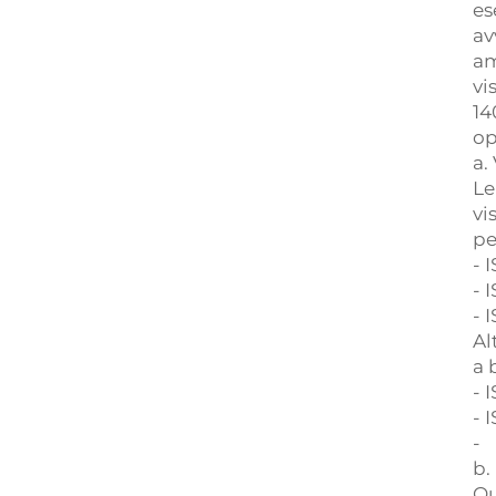
es
av
am
vi
14
op
a.
Le
vi
pe
- 
- 
- 
Al
a 
- 
- 
-
b.
Qu