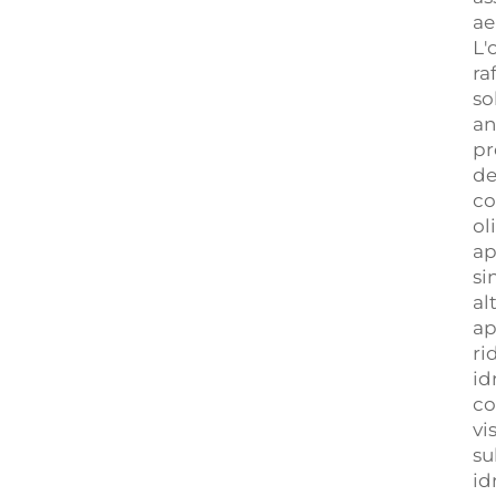
ae
L'
ra
so
an
pr
de
co
ol
ap
si
al
ap
ri
id
co
vi
su
id