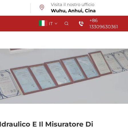
Visita il nostro ufficio
Wuhu, Anhui, Cina
+86
IT
13309630361
draulico E Il Misuratore Di