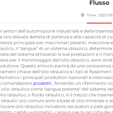
Flusso
Time : 2025-09
i settori dell'automazione industriale e della trasmiss
la loro elevata densità di potenza e alle capacità di co
tenza principale per macchinari pesanti, macchine edili
raulico, il "sangue" di un sistema idraulico, determina
rata del sistema attraverso le sue prestazioni e il moni
iave per il monitoraggio dell'olio idraulico, sono stre
oduttore. Questo articolo partirà da una conoscenza di
rametri chiave dell'olio idraulico e i tipi di flussimet
stematico i principali produttori nazionali e internazion
ccomandazioni
prodotti
, fornendo un riferimento com
 L'olio idraulico come "sangue potente" del sistema id
olio idraulico, o fluido idraulico, è il mezzo che trasme
i idraulici più comuni sono a base di olio minerale o
ilizzare olio idraulico includono escavatori e pale gom
sistito, cambi automatici, camion per la raccolta dei ri