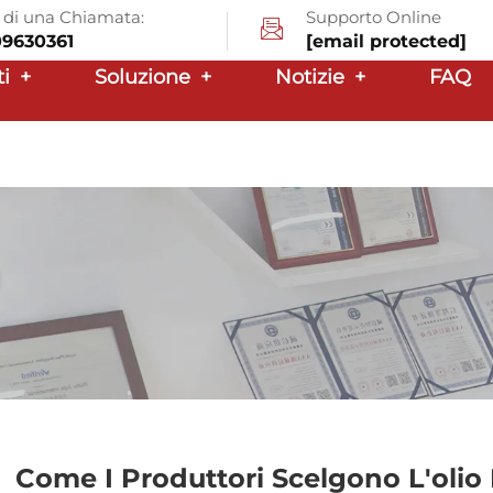
a di una Chiamata:
Supporto Online
09630361
[email protected]
ti
+
Soluzione
+
Notizie
+
FAQ
Come I Produttori Scelgono L'olio I