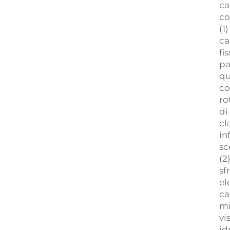
ca
co
(1
ca
fi
pa
qu
co
ro
di
cl
in
sc
(2
sf
el
ca
mi
vi
id