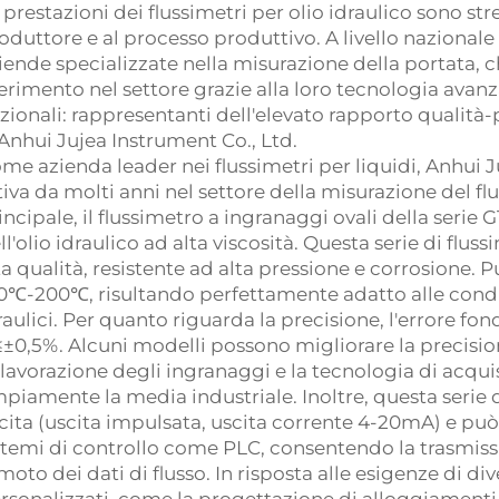
 prestazioni dei flussimetri per olio idraulico sono s
oduttore e al processo produttivo. A livello nazional
iende specializzate nella misurazione della portata, 
ferimento nel settore grazie alla loro tecnologia avanza
zionali: rappresentanti dell'elevato rapporto qualità-p
 Anhui
Jujea
Instrument Co., Ltd.
me azienda leader nei flussimetri per liquidi, Anhui
J
tiva da molti anni nel settore della misurazione del flu
incipale, il flussimetro a ingranaggi ovali della serie
ll'olio idraulico ad alta viscosità. Questa serie di fluss
ta qualità, resistente ad alta pressione e corrosione. 
0℃-200℃, risultando perfettamente adatto alle condiz
raulici. Per quanto riguarda la precisione, l'errore fo
≤±0,5%. Alcuni modelli possono migliorare la precisio
 lavorazione degli ingranaggi e la tecnologia di acqu
piamente la media industriale. Inoltre, questa serie 
cita (uscita impulsata, uscita corrente 4-20mA) e può
stemi di controllo come PLC, consentendo la trasmiss
moto dei dati di flusso. In risposta alle esigenze di di
rsonalizzati, come la progettazione di alloggiamenti r