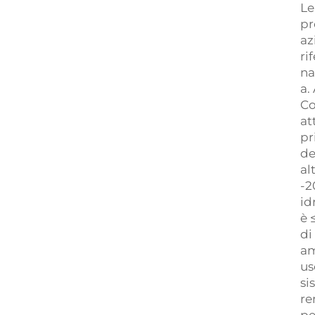
Le
pr
az
ri
na
a.
Co
at
pr
de
al
-2
id
è 
di
am
us
si
re
pe