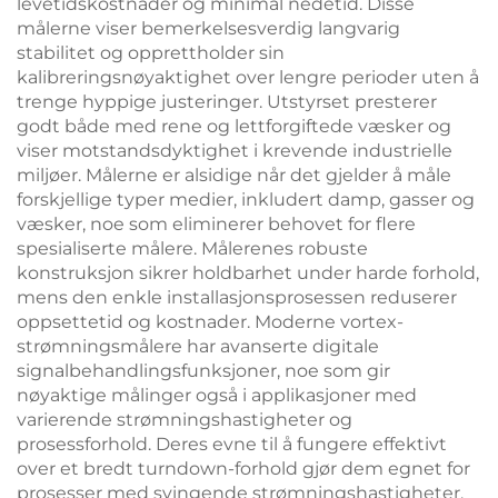
levetidskostnader og minimal nedetid. Disse
målerne viser bemerkelsesverdig langvarig
stabilitet og opprettholder sin
kalibreringsnøyaktighet over lengre perioder uten å
trenge hyppige justeringer. Utstyrset presterer
godt både med rene og lettforgiftede væsker og
viser motstandsdyktighet i krevende industrielle
miljøer. Målerne er alsidige når det gjelder å måle
forskjellige typer medier, inkludert damp, gasser og
væsker, noe som eliminerer behovet for flere
spesialiserte målere. Målerenes robuste
konstruksjon sikrer holdbarhet under harde forhold,
mens den enkle installasjonsprosessen reduserer
oppsettetid og kostnader. Moderne vortex-
strømningsmålere har avanserte digitale
signalbehandlingsfunksjoner, noe som gir
nøyaktige målinger også i applikasjoner med
varierende strømningshastigheter og
prosessforhold. Deres evne til å fungere effektivt
over et bredt turndown-forhold gjør dem egnet for
prosesser med svingende strømningshastigheter.