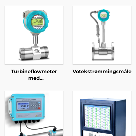
Turbineflowmeter
Votekstrømmingsmåler
med
klemmeforbindelse