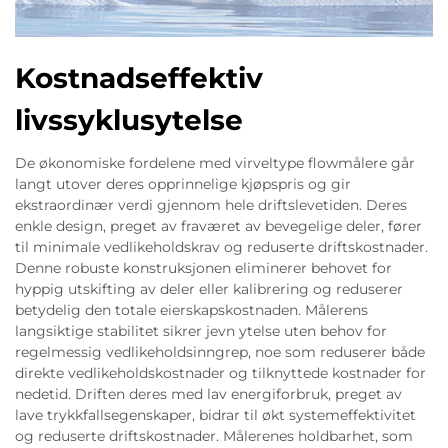
Kostnadseffektiv
livssyklusytelse
De økonomiske fordelene med virveltype flowmålere går
langt utover deres opprinnelige kjøpspris og gir
ekstraordinær verdi gjennom hele driftslevetiden. Deres
enkle design, preget av fraværet av bevegelige deler, fører
til minimale vedlikeholdskrav og reduserte driftskostnader.
Denne robuste konstruksjonen eliminerer behovet for
hyppig utskifting av deler eller kalibrering og reduserer
betydelig den totale eierskapskostnaden. Målerens
langsiktige stabilitet sikrer jevn ytelse uten behov for
regelmessig vedlikeholdsinngrep, noe som reduserer både
direkte vedlikeholdskostnader og tilknyttede kostnader for
nedetid. Driften deres med lav energiforbruk, preget av
lave trykkfallsegenskaper, bidrar til økt systemeffektivitet
og reduserte driftskostnader. Målerenes holdbarhet, som