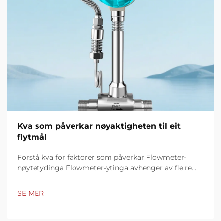
Kva som påverkar nøyaktigheten til eit
flytmål
Forstå kva for faktorer som påverkar Flowmeter-
nøytetydinga Flowmeter-ytinga avhenger av fleire
faktorar som påverkar målestekningens presisjon og
konsistens. Nøkkelelement som eigenskapar til
SE MER
væsken, installasjonsbetingingar,
kalibreringsprosedyrer,...