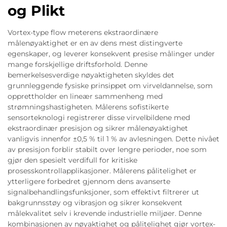
og Plikt
Vortex-type flow meterens ekstraordinære
målenøyaktighet er en av dens mest distingverte
egenskaper, og leverer konsekvent presise målinger under
mange forskjellige driftsforhold. Denne
bemerkelsesverdige nøyaktigheten skyldes det
grunnleggende fysiske prinsippet om virveldannelse, som
opprettholder en lineær sammenheng med
strømningshastigheten. Målerens sofistikerte
sensorteknologi registrerer disse virvelbildene med
ekstraordinær presisjon og sikrer målenøyaktighet
vanligvis innenfor ±0,5 % til 1 % av avlesningen. Dette nivået
av presisjon forblir stabilt over lengre perioder, noe som
gjør den spesielt verdifull for kritiske
prosesskontrollapplikasjoner. Målerens pålitelighet er
ytterligere forbedret gjennom dens avanserte
signalbehandlingsfunksjoner, som effektivt filtrerer ut
bakgrunnsstøy og vibrasjon og sikrer konsekvent
målekvalitet selv i krevende industrielle miljøer. Denne
kombinasjonen av nøyaktighet og pålitelighet gjør vortex-