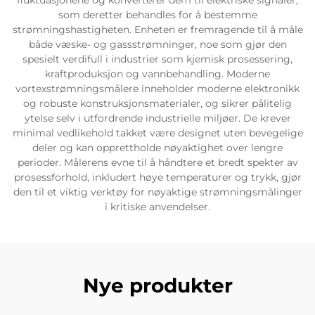
fluktuasjonene og konverterer dem til elektriske signaler,
som deretter behandles for å bestemme
strømningshastigheten. Enheten er fremragende til å måle
både væske- og gassstrømninger, noe som gjør den
spesielt verdifull i industrier som kjemisk prosessering,
kraftproduksjon og vannbehandling. Moderne
vortexstrømningsmålere inneholder moderne elektronikk
og robuste konstruksjonsmaterialer, og sikrer pålitelig
ytelse selv i utfordrende industrielle miljøer. De krever
minimal vedlikehold takket være designet uten bevegelige
deler og kan opprettholde nøyaktighet over lengre
perioder. Målerens evne til å håndtere et bredt spekter av
prosessforhold, inkludert høye temperaturer og trykk, gjør
den til et viktig verktøy for nøyaktige strømningsmålinger
i kritiske anvendelser.
Nye produkter