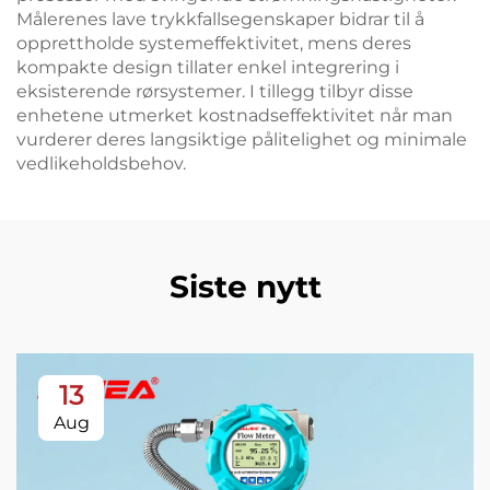
Målerenes lave trykkfallsegenskaper bidrar til å
opprettholde systemeffektivitet, mens deres
kompakte design tillater enkel integrering i
eksisterende rørsystemer. I tillegg tilbyr disse
enhetene utmerket kostnadseffektivitet når man
vurderer deres langsiktige pålitelighet og minimale
vedlikeholdsbehov.
Siste nytt
13
Aug