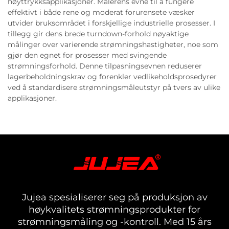
høyttrykksapplikasjoner. Målerens evne til å fungere
effektivt i både rene og moderat forurensete væsker
utvider bruksområdet i forskjellige industrielle prosesser. I
tillegg gir dens brede turndown-forhold nøyaktige
målinger over varierende strømningshastigheter, noe som
gjør den egnet for prosesser med svingende
strømningsforhold. Denne tilpasningsevnen reduserer
lagerbeholdningskrav og forenkler vedlikeholdsprosedyrer
ved å standardisere strømningsmåleutstyr på tvers av ulike
applikasjoner.
Jujea spesialiserer seg på produksjon av
høykvalitets strømningsprodukter for
strømningsmåling og -kontroll. Med 15 års