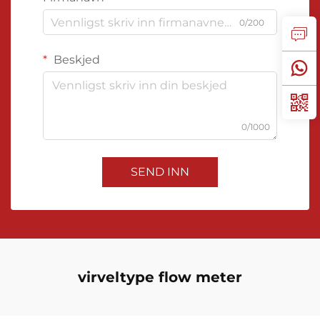
0/200
Beskjed
0/1000
SEND INN
virveltype flow meter